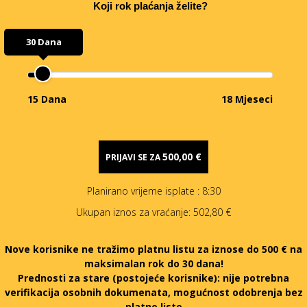
Koji rok plaćanja želite?
30 Dana
15 Dana
18 Mjeseci
500,00 €
PRIJAVI SE ZA
Planirano vrijeme isplate
: 8:30
Ukupan iznos za vraćanje:
502,80 €
Nove korisnike ne tražimo platnu listu za iznose do 500 € na
maksimalan rok do 30 dana!
Prednosti za stare (postojeće korisnike):
nije potrebna
verifikacija osobnih dokumenata, mogućnost odobrenja bez
platne liste