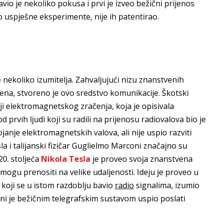
vio je nekoliko pokusa i prvi je izveo bežični prijenos
o uspješne eksperimente, nije ih patentirao.
 nekoliko izumitelja. Zahvaljujući nizu znanstvenih
mena, stvoreno je ovo sredstvo komunikacije. Škotski
iji elektromagnetskog zračenja, koja je opisivala
d prvih ljudi koji su radili na prijenosu radiovalova bio je
janje elektromagnetskih valova, ali nije uspio razviti
la i talijanski fizičar Guglielmo Marconi značajno su
20. stoljeća
Nikola Tesla
je proveo svoja znanstvena
i mogu prenositi na velike udaljenosti. Ideju je proveo u
, koji se u istom razdoblju bavio
radio
signalima, izumio
oni je bežičnim telegrafskim sustavom uspio poslati