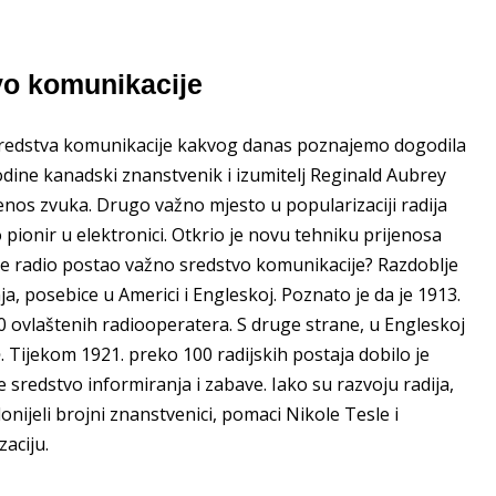
vo komunikacije
 sredstva komunikacije kakvog danas poznajemo dogodila
dine kanadski znanstvenik i izumitelj Reginald Aubrey
nos zvuka. Drugo važno mjesto u popularizaciji radija
pionir u elektronici. Otkrio je novu tehniku ​​prijenosa
je radio postao važno sredstvo komunikacije? Razdoblje
a, posebice u Americi i Engleskoj. Poznato je da je 1913.
 ovlaštenih radiooperatera. S druge strane, u Engleskoj
o
. Tijekom 1921. preko 100 radijskih postaja dobilo je
e sredstvo informiranja i zabave. Iako su razvoju radija,
onijeli brojni znanstvenici, pomaci Nikole Tesle i
aciju.