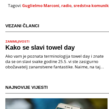
Tagovi:
Guglielmo Marconi
,
radio
,
sredstva komunik
VEZANI ČLANCI
ZANIMLJIVOSTI
Kako se slavi towel day
Ako vam je poznata terminologija towel day i znate
da se on slavi svake godine 25.5. vi ste zasigurno
obožavatelj zananstvene fantastike. Naime, na taj
datum sve što vam treba je ručnik koji ćete pono
NAJNOVIJE VIJESTI