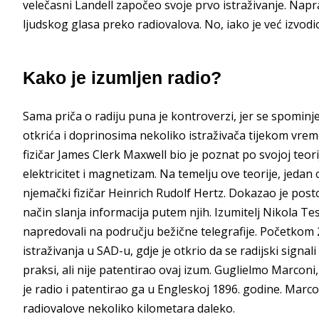
velečasni Landell započeo svoje prvo istraživanje. Napra
ljudskog glasa preko radiovalova. No, iako je već izvodi
Kako je izumljen radio?
Sama priča o radiju puna je kontroverzi, jer se spominje
otkrića i doprinosima nekoliko istraživača tijekom vre
fizičar James Clerk Maxwell bio je poznat po svojoj teor
elektricitet i magnetizam. Na temelju ove teorije, jedan o
njemački fizičar Heinrich Rudolf Hertz. Dokazao je posto
način slanja informacija putem njih. Izumitelj Nikola Tes
napredovali na području bežične telegrafije. Početkom 
istraživanja u SAD-u, gdje je otkrio da se radijski signal
praksi, ali nije patentirao ovaj izum. Guglielmo Marconi
je radio i patentirao ga u Engleskoj 1896. godine. Marc
radiovalove nekoliko kilometara daleko.