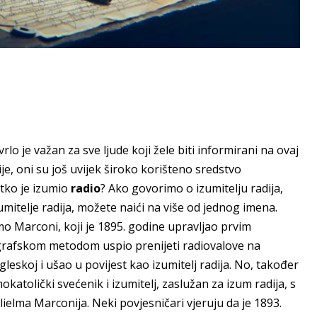
lo je važan za sve ljude koji žele biti informirani na ovaj
ije, oni su još uvijek široko korišteno sredstvo
 tko je izumio
radio
? Ako govorimo o izumitelju radija,
umitelje radija, možete naići na više od jednog imena.
lmo Marconi, koji je 1895. godine upravljao prvim
grafskom metodom uspio prenijeti radiovalove na
gleskoj i ušao u povijest kao izumitelj radija. No, također
katolički svećenik i izumitelj, zaslužan za izum radija, s
ielma Marconija. Neki povjesničari vjeruju da je 1893.