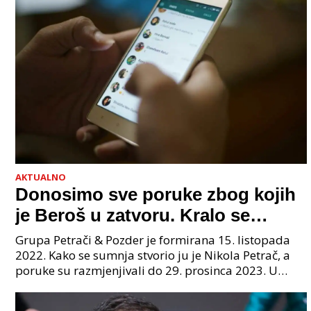
AKTUALNO
Donosimo sve poruke zbog kojih
je Beroš u zatvoru. Kralo se
godinama. Tko će iz vlade biti
Grupa Petrači & Pozder je formirana 15. listopada
sljedeći uhićen?
2022. Kako se sumnja stvorio ju je Nikola Petrač, a
poruke su razmjenjivali do 29. prosinca 2023. U
grupi je bilo 4 osobe: jedan je bio "Tata", drugi