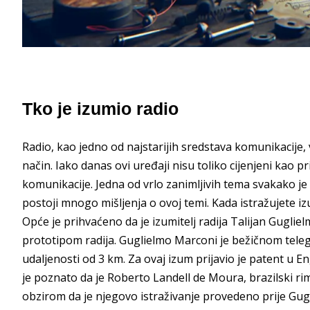
Tko je izumio radio
Radio, kao jedno od najstarijih sredstava komunikacije, vr
način. Iako danas ovi uređaji nisu toliko cijenjeni kao pr
komunikacije. Jedna od vrlo zanimljivih tema svakako je
postoji mnogo mišljenja o ovoj temi. Kada istražujete iz
Opće je prihvaćeno da je izumitelj radija Talijan Guglie
prototipom radija. Guglielmo Marconi je bežičnom tele
udaljenosti od 3 km. Za ovaj izum prijavio je patent u En
je poznato da je Roberto Landell de Moura, brazilski rimo
obzirom da je njegovo istraživanje provedeno prije Gugl