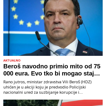
AKTUALNO
Beroš navodno primio mito od 75
000 eura. Evo tko bi mogao stajati
na čelu zločinačkog udruženja
Rano jutros, ministar zdravstva Vili Beroš (HDZ)
uhićen je u akciji koju je predvodio Policijski
nacionalni ured za suzbijanje korupcije i
organiziranog kriminaliteta (PNUSKOK). Prema
priopćenju USKOK