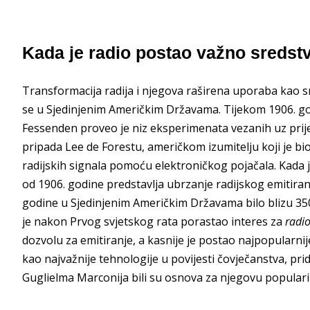
Kada je radio postao važno sredst
Transformacija radija i njegova raširena uporaba kao
se u Sjedinjenim Američkim Državama. Tijekom 1906. go
Fessenden proveo je niz eksperimenata vezanih uz prije
pripada Lee de Forestu, američkom izumitelju koji je bio 
radijskih signala pomoću elektroničkog pojačala. Kada 
od 1906. godine predstavlja ubrzanje radijskog emitiranj
godine u Sjedinjenim Američkim Državama bilo blizu 350
je nakon Prvog svjetskog rata porastao interes za
radi
dozvolu za emitiranje, a kasnije je postao najpopularnij
kao najvažnije tehnologije u povijesti čovječanstva, prid
Guglielma Marconija bili su osnova za njegovu populariz