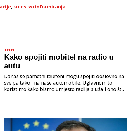
acije
,
sredstvo informiranja
TECH
Kako spojiti mobitel na radio u
autu
Danas se pametni telefoni mogu spojiti doslovno na
sve pa tako i na naše automobile. Uglavnom to
koristimo kako bismo umjesto radija slušali ono što
pustimo na mobitelu. Kako spojiti mobitel na radio