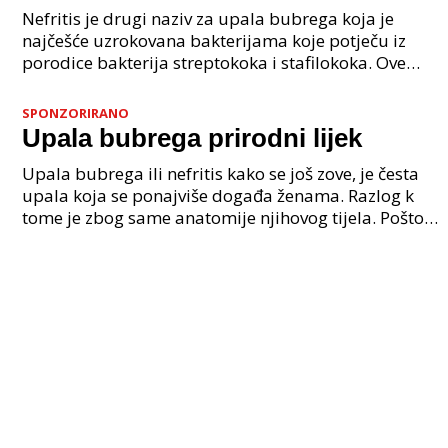
Nefritis je drugi naziv za upala bubrega koja je
najčešće uzrokovana bakterijama koje potječu iz
porodice bakterija streptokoka i stafilokoka. Ove
bakterije uđu u naš organizam iz okoline kroz
mokraćn
SPONZORIRANO
Upala bubrega prirodni lijek
Upala bubrega ili nefritis kako se još zove, je česta
upala koja se ponajviše događa ženama. Razlog k
tome je zbog same anatomije njihovog tijela. Pošto
se mokraćna cijev nalazi blizu analnog otvora,