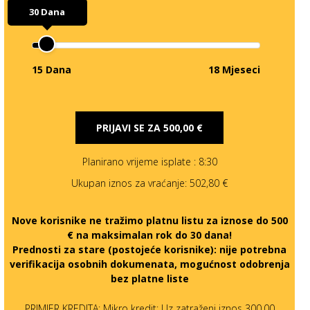
30 Dana
15 Dana
18 Mjeseci
PRIJAVI SE ZA
500,00 €
Planirano vrijeme isplate
: 8:30
Ukupan iznos za vraćanje:
502,80 €
Nove korisnike ne tražimo platnu listu za iznose do 500
€ na maksimalan rok do 30 dana!
Prednosti za stare (postojeće korisnike):
nije potrebna
verifikacija osobnih dokumenata, mogućnost odobrenja
bez platne liste
PRIMJER KREDITA: Mikro kredit: Uz zatraženi iznos 300,00