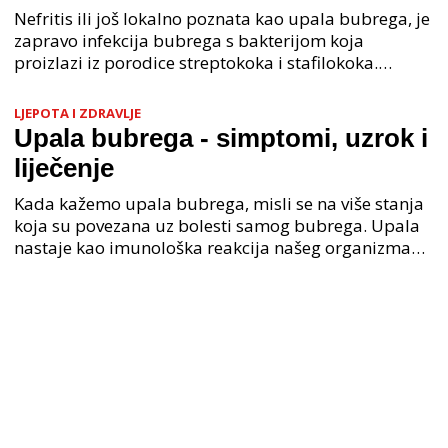
Nefritis ili još lokalno poznata kao upala bubrega, je
zapravo infekcija bubrega s bakterijom koja
proizlazi iz porodice streptokoka i stafilokoka.
Najčešće od upale bubrega obolijevaju žene zbog
same
LJEPOTA I ZDRAVLJE
Upala bubrega - simptomi, uzrok i
liječenje
Kada kažemo upala bubrega, misli se na više stanja
koja su povezana uz bolesti samog bubrega. Upala
nastaje kao imunološka reakcija našeg organizma
na prisutnost nekih stranih tva