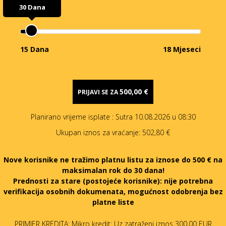
30 Dana
15 Dana
18 Mjeseci
500,00 €
PRIJAVI SE ZA
Planirano vrijeme isplate
: Sutra 10.08.2026 u 08:30
Ukupan iznos za vraćanje:
502,80 €
Nove korisnike ne tražimo platnu listu za iznose do 500 € na
maksimalan rok do 30 dana!
Prednosti za stare (postojeće korisnike):
nije potrebna
verifikacija osobnih dokumenata, mogućnost odobrenja bez
platne liste
PRIMJER KREDITA: Mikro kredit: Uz zatraženi iznos 300,00 EUR