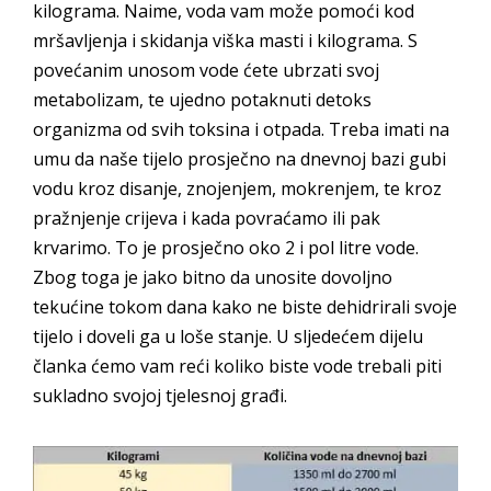
kilograma. Naime, voda vam može pomoći kod
mršavljenja i skidanja viška masti i kilograma. S
povećanim unosom vode ćete ubrzati svoj
metabolizam, te ujedno potaknuti detoks
organizma od svih toksina i otpada. Treba imati na
umu da naše tijelo prosječno na dnevnoj bazi gubi
vodu kroz disanje, znojenjem, mokrenjem, te kroz
pražnjenje crijeva i kada povraćamo ili pak
krvarimo. To je prosječno oko 2 i pol litre vode.
Zbog toga je jako bitno da unosite dovoljno
tekućine tokom dana kako ne biste dehidrirali svoje
tijelo i doveli ga u loše stanje. U sljedećem dijelu
članka ćemo vam reći koliko biste vode trebali piti
sukladno svojoj tjelesnoj građi.