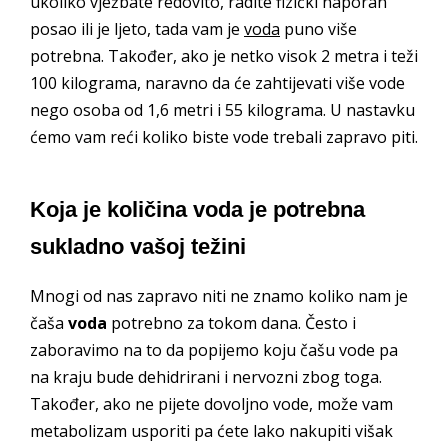
ukoliko vježbate redovito, radite fizički naporan
posao ili je ljeto, tada vam je
voda
puno više
potrebna. Također, ako je netko visok 2 metra i teži
100 kilograma, naravno da će zahtijevati više vode
nego osoba od 1,6 metri i 55 kilograma. U nastavku
ćemo vam reći koliko biste vode trebali zapravo piti.
Koja je količina voda je potrebna
sukladno vašoj težini
Mnogi od nas zapravo niti ne znamo koliko nam je
čaša
voda
potrebno za tokom dana. Često i
zaboravimo na to da popijemo koju čašu vode pa
na kraju bude dehidrirani i nervozni zbog toga.
Također, ako ne pijete dovoljno vode, može vam
metabolizam usporiti pa ćete lako nakupiti višak