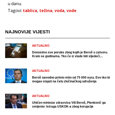
u danu.
Tagovi:
tablica
,
težina
,
voda
,
vode
NAJNOVIJE VIJESTI
AKTUALNO
Donosimo sve poruke zbog kojih je Beroš u zatvoru.
Kralo se godinama. Tko će iz vlade biti sljedeći
uhićen?
AKTUALNO
Beroš navodno primio mito od 75 000 eura. Evo tko bi
mogao stajati na čelu zločinačkog udruženja
AKTUALNO
Uhićen ministar zdravstva Vili Beroš, Plenković ga
smijenio: Istraga USKOK-a zbog korupcije