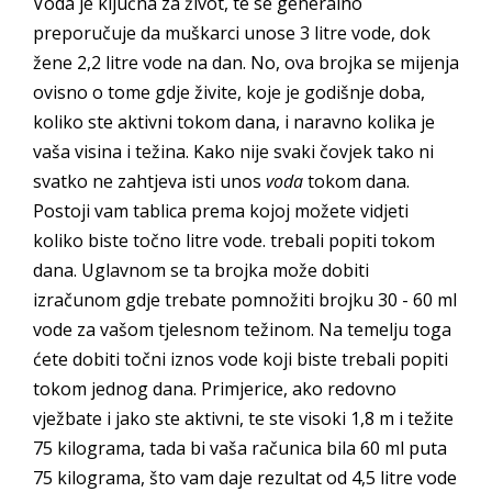
Voda je ključna za život, te se generalno
preporučuje da muškarci unose 3 litre vode, dok
žene 2,2 litre vode na dan. No, ova brojka se mijenja
ovisno o tome gdje živite, koje je godišnje doba,
koliko ste aktivni tokom dana, i naravno kolika je
vaša visina i težina. Kako nije svaki čovjek tako ni
svatko ne zahtjeva isti unos
voda
tokom dana.
Postoji vam tablica prema kojoj možete vidjeti
koliko biste točno litre vode. trebali popiti tokom
dana. Uglavnom se ta brojka može dobiti
izračunom gdje trebate pomnožiti brojku 30 - 60 ml
vode za vašom tjelesnom težinom. Na temelju toga
ćete dobiti točni iznos vode koji biste trebali popiti
tokom jednog dana. Primjerice, ako redovno
vježbate i jako ste aktivni, te ste visoki 1,8 m i težite
75 kilograma, tada bi vaša računica bila 60 ml puta
75 kilograma, što vam daje rezultat od 4,5 litre vode