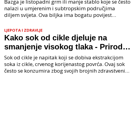
Bazga je listopadni grm ili manje stablo koje se često
nalazi u umjerenim i subtropskim područjima
diljem svijeta. Ova biljka ima bogatu povijest
korištenja u kulinarstvu, tradicionalnoj medicini i fo
LJEPOTA I ZDRAVLJE
Kako sok od cikle djeluje na
smanjenje visokog tlaka - Prirodni
način za kontroliranje viskog
Sok od cikle je napitak koji se dobiva ekstrakcijom
krvnog tlaka
soka iz cikle, crvenog korijenastog povrća. Ovaj sok
često se konzumira zbog svojih brojnih zdravstvenih
prednosti i visokog nutritivnog sadržaja. C