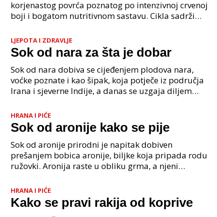
korjenastog povrća poznatog po intenzivnoj crvenoj
boji i bogatom nutritivnom sastavu. Cikla sadrži
obilje vitamina, posebno vitamina C i B kompleksa,
LJEPOTA I ZDRAVLJE
Sok od nara za šta je dobar
Sok od nara dobiva se cijeđenjem plodova nara,
voćke poznate i kao šipak, koja potječe iz područja
Irana i sjeverne Indije, a danas se uzgaja diljem
svijeta, osobito u mediteranskim krajevima. Ovaj pl
HRANA I PIĆE
Sok od aronije kako se pije
Sok od aronije prirodni je napitak dobiven
prešanjem bobica aronije, biljke koja pripada rodu
ružovki. Aronija raste u obliku grma, a njeni
tamnoljubičasti, gotovo crni plodovi, bogati su
antioksidans
HRANA I PIĆE
Kako se pravi rakija od koprive