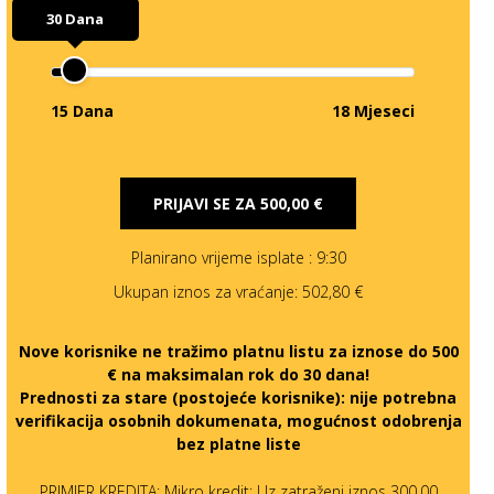
30 Dana
15 Dana
18 Mjeseci
PRIJAVI SE ZA
500,00 €
Planirano vrijeme isplate
: 9:30
Ukupan iznos za vraćanje:
502,80 €
Nove korisnike ne tražimo platnu listu za iznose do 500
€ na maksimalan rok do 30 dana!
Prednosti za stare (postojeće korisnike):
nije potrebna
verifikacija osobnih dokumenata, mogućnost odobrenja
bez platne liste
PRIMJER KREDITA: Mikro kredit: Uz zatraženi iznos 300,00