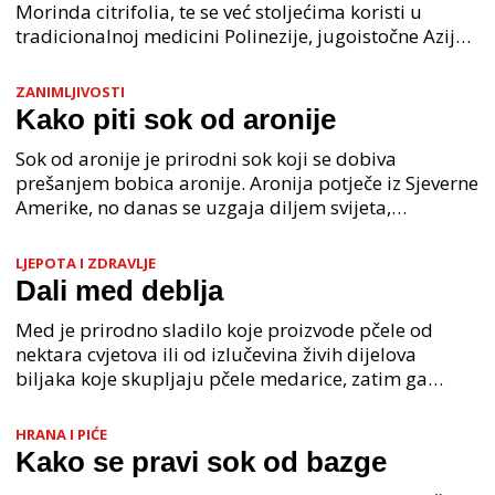
Morinda citrifolia, te se već stoljećima koristi u
tradicionalnoj medicini Polinezije, jugoistočne Azije i
Australije. Ova tropska biljka raste na vulka
ZANIMLJIVOSTI
Kako piti sok od aronije
Sok od aronije je prirodni sok koji se dobiva
prešanjem bobica aronije. Aronija potječe iz Sjeverne
Amerike, no danas se uzgaja diljem svijeta,
uključujući i u Hrvatskoj. Sok od aronije bogat je
antio
LJEPOTA I ZDRAVLJE
Dali med deblja
Med je prirodno sladilo koje proizvode pčele od
nektara cvjetova ili od izlučevina živih dijelova
biljaka koje skupljaju pčele medarice, zatim ga
prerađuju, kombiniraju sa specifičnim tvarima
vlastite
HRANA I PIĆE
Kako se pravi sok od bazge