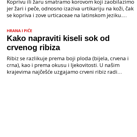
Koprivu ili žaru smatramo korovom koji zaobilazimo
jer žari i peče, odnosno izaziva urtikariju na koži, čak
se kopriva i zove urticaceae na latinskom jeziku.
Koprive ima više vrsta, najpoznatije su ma
HRANA I PIĆE
Kako napraviti kiseli sok od
crvenog ribiza
Ribiz se razlikuje prema boji ploda (bijela, crvena i
crna), kao i prema okusu i ljekovitosti. U našim
krajevima najčešće uzgajamo crveni ribiz radi
njegovog kiselkasto slatkastog okusa koji daje osvj