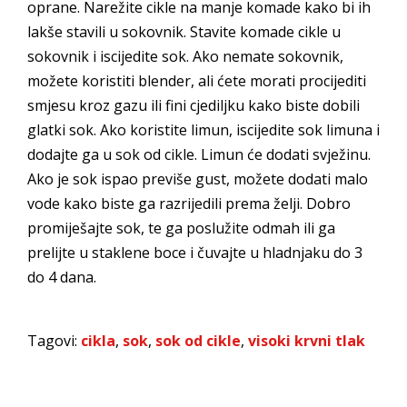
oprane. Narežite cikle na manje komade kako bi ih
lakše stavili u sokovnik. Stavite komade cikle u
sokovnik i iscijedite sok. Ako nemate sokovnik,
možete koristiti blender, ali ćete morati procijediti
smjesu kroz gazu ili fini cjediljku kako biste dobili
glatki sok. Ako koristite limun, iscijedite sok limuna i
dodajte ga u sok od cikle. Limun će dodati svježinu.
Ako je sok ispao previše gust, možete dodati malo
vode kako biste ga razrijedili prema želji. Dobro
promiješajte sok, te ga poslužite odmah ili ga
prelijte u staklene boce i čuvajte u hladnjaku do 3
do 4 dana.
Tagovi:
cikla
,
sok
,
sok od cikle
,
visoki krvni tlak