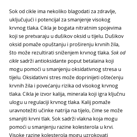
Sok od cikle ima nekoliko blagodati za zdravlje,
uključujući i potencijal za smanjenje visokog
krvnog tlaka. Cikla je bogata nitratnim spojevima
koji se pretvaraju u dušikov oksid u tijelu. Dušikov
oksid pomaže opuštanju i proširenju krvnih žila,
što može rezultirati sniženjem krvnog tlaka.
Sok od
cikle
sadrži antioksidante poput betalaina koji
mogu pomoći u smanjenju oksidativnog stresa u
tijelu. Oksidativni stres može doprinijeti oštećenju
krvnih žila i povećanju rizika od visokog krvnog
tlaka. Cikla je izvor kalija, minerala koji igra ključnu
ulogu u regulaciji krvnog tlaka. Kalij pomaže
uravnotežiti učinke natrija na tijelo, čime se može
smanjiti krvni tlak. Sok sadrži vlakna koja mogu
pomoći u smanjenju razine kolesterola u krvi.
Visoke razine kolesterola mogu uzrokovati