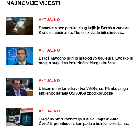
NAJNOVIJE VIJESTI
AKTUALNO
Donosimo sve poruke zbog kojih je Beroš u zatvoru.
Kralo se godinama. Tko će iz vlade biti sljedeći
uhićen?
AKTUALNO
Beroš navodno primio mito od 75 000 eura. Evo tko bi
mogao stajati na čelu zločinačkog udruženja
AKTUALNO
Uhićen ministar zdravstva Vili Beroš, Plenković ga
smijenio: Istraga USKOK-a zbog korupcije
AKTUALNO
Tragična smrt ravnatelja KBC-a Zagreb: Ante
Ćorušić preminuo nakon pada u bolnici, policija na
mjestu događaja