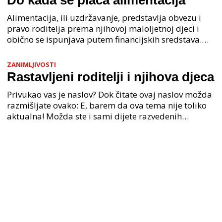
Do kada se plaća alimentacija
Alimentacija, ili uzdržavanje, predstavlja obvezu i
pravo roditelja prema njihovoj maloljetnoj djeci i
obično se ispunjava putem financijskih sredstava.
Prilikom određivanja iznosa alimentacije, uzima
ZANIMLJIVOSTI
Rastavljeni roditelji i njihova djeca
Privukao vas je naslov? Dok čitate ovaj naslov možda
razmišljate ovako: E, barem da ova tema nije toliko
aktualna! Možda ste i sami dijete razvedenih
roditelja? Onda za Vas ova tema ima poseban pe