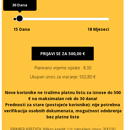
30 Dana
15 Dana
18 Mjeseci
PRIJAVI SE ZA
500,00 €
Planirano vrijeme isplate
: 8:30
Ukupan iznos za vraćanje:
502,80 €
Nove korisnike ne tražimo platnu listu za iznose do 500
€ na maksimalan rok do 30 dana!
Prednosti za stare (postojeće korisnike):
nije potrebna
verifikacija osobnih dokumenata, mogućnost odobrenja
bez platne liste
PRIMJER KREDITA: Mikro kredit: Uz zatraženi iznos 300,00