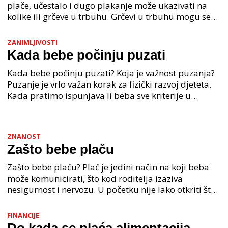
plače, učestalo i dugo plakanje može ukazivati na
kolike ili grčeve u trbuhu. Grčevi u trbuhu mogu se
javljati već u prvom mjesecu bebinog života, no najče
ZANIMLJIVOSTI
Kada bebe počinju puzati
Kada bebe počinju puzati? Koja je važnost puzanja?
Puzanje je vrlo važan korak za fizički razvoj djeteta.
Kada pratimo ispunjava li beba sve kriterije u
razvoju, puzanje je svakako važan pokazatelj. J
ZNANOST
Zašto bebe plaču
Zašto bebe plaču? Plač je jedini način na koji beba
može komunicirati, što kod roditelja izaziva
nesigurnost i nervozu. U početku nije lako otkriti što
je uzrok, a treba vremena da se shvati što plač
FINANCIJE