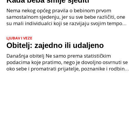
Kada beba smije sjediti
Nema nekog općeg pravila o bebinom prvom
samostalnom sjedenju, jer su sve bebe različiti, one
su mali individualci koji se razvijaju svojim tempom.
Stare žene su nekada govorile da bebe počinju sjedit
LJUBAV I VEZE
Obitelj: zajedno ili udaljeno
Današnja obitelj Ne samo prema statističkim
podacima koje pratimo, nego je dovoljno osvrnuti se
oko sebe i promatrati prijatelje, poznanike i rodbinu
pa ćemo primijetiti velike promjene u načinu na k