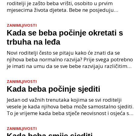
roditelji je zašto beba vrišti, osobito u prvim
mjesecima života djeteta. Bebe ne posjeduju
razvijenu sposobnost govora, pa je vrištanje njihov
gla
ZANIMLJIVOSTI
Kada se beba počinje okretati s
trbuha na leđa
Novi roditelji često se pitaju kako će znati da se
njihova beba normalno razvija? Prije svega potrebno
je imati na umu da se sve bebe razvijaju različitim
intenzitetom i da se motoričke sposobnosti la
ZANIMLJIVOSTI
Kada beba počinje sjediti
Jedan od važnih trenutaka kojima se svi roditelji
vesele je kada njihova beba može samostalno sjediti.
To je vrijeme kada beba stječe neovisnost i osjeća se
ugodnije u svom okruženju. Dakle, kada beba
ZANIMLJIVOSTI