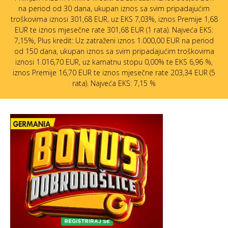
na period od 30 dana, ukupan iznos sa svim pripadajućim
troškovima iznosi 301,68 EUR, uz EKS 7,03%, iznos Premije 1,68
EUR te iznos mjesečne rate 301,68 EUR (1 rata). Najveća EKS:
7,15%, Plus kredit: Uz zatraženi iznos 1.000,00 EUR na period
od 150 dana, ukupan iznos sa svim pripadajućim troškovima
iznosi 1.016,70 EUR, uz kamatnu stopu 0,00% te EKS 6,96 %,
iznos Premije 16,70 EUR te iznos mjesečne rate 203,34 EUR (5
rata). Najveća EKS: 7,15 %