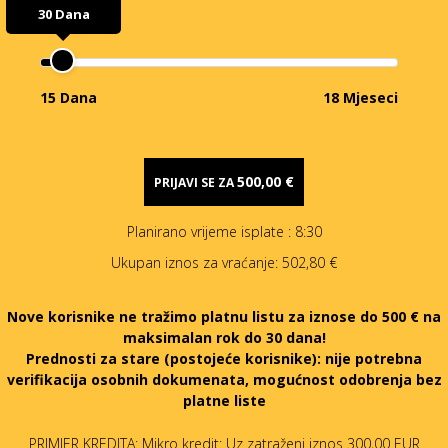
30 Dana
15 Dana
18 Mjeseci
500,00 €
PRIJAVI SE ZA
Planirano vrijeme isplate
: 8:30
Ukupan iznos za vraćanje:
502,80 €
Nove korisnike ne tražimo platnu listu za iznose do 500 € na
maksimalan rok do 30 dana!
Prednosti za stare (postojeće korisnike):
nije potrebna
verifikacija osobnih dokumenata, mogućnost odobrenja bez
platne liste
PRIMJER KREDITA: Mikro kredit: Uz zatraženi iznos 300,00 EUR