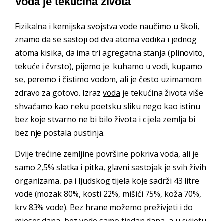
Voda je tekućina života
Fizikalna i kemijska svojstva vode naučimo u školi,
znamo da se sastoji od dva atoma vodika i jednog
atoma kisika, da ima tri agregatna stanja (plinovito,
tekuće i čvrsto), pijemo je, kuhamo u vodi, kupamo
se, peremo i čistimo vodom, ali je često uzimamom
zdravo za gotovo. Izraz
voda
je tekućina života više
shvaćamo kao neku poetsku sliku nego kao istinu
bez koje stvarno ne bi bilo života i cijela zemlja bi
bez nje postala pustinja.
Dvije trećine zemljine površine pokriva voda, ali je
samo 2,5% slatka i pitka, glavni sastojak je svih živih
organizama, pa i ljudskog tijela koje sadrži 43 litre
vode (mozak 80%, kosti 22%, mišići 75%, koža 70%,
krv 83% vode). Bez hrane možemo preživjeti i do
mjesec dana, bez vode samo tjedan dana, a u svijetu