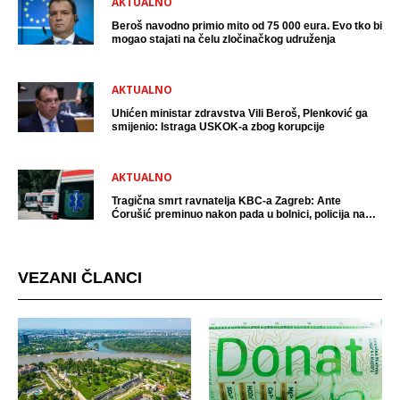
AKTUALNO
Beroš navodno primio mito od 75 000 eura. Evo tko bi
mogao stajati na čelu zločinačkog udruženja
AKTUALNO
Uhićen ministar zdravstva Vili Beroš, Plenković ga
smijenio: Istraga USKOK-a zbog korupcije
AKTUALNO
Tragična smrt ravnatelja KBC-a Zagreb: Ante
Ćorušić preminuo nakon pada u bolnici, policija na
mjestu događaja
VEZANI ČLANCI