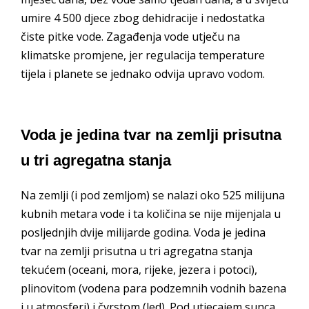
umire 4 500 djece zbog dehidracije i nedostatka
čiste pitke vode. Zagađenja vode utječu na
klimatske promjene, jer regulacija temperature
tijela i planete se jednako odvija upravo vodom.
Voda je jedina tvar na zemlji prisutna
u tri agregatna stanja
Na zemlji (i pod zemljom) se nalazi oko 525 milijuna
kubnih metara vode i ta količina se nije mijenjala u
posljednjih dvije milijarde godina. Voda je jedina
tvar na zemlji prisutna u tri agregatna stanja
tekućem (oceani, mora, rijeke, jezera i potoci),
plinovitom (vodena para podzemnih vodnih bazena
i u atmosferi) i čvrstom (led). Pod utjecajem sunca