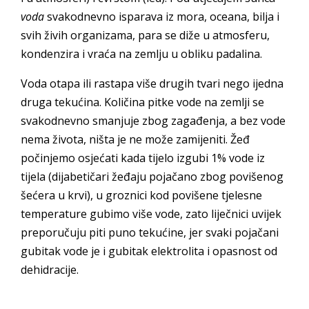
voda
svakodnevno isparava iz mora, oceana, bilja i
svih živih organizama, para se diže u atmosferu,
kondenzira i vraća na zemlju u obliku padalina.
Voda otapa ili rastapa više drugih tvari nego ijedna
druga tekućina. Količina pitke vode na zemlji se
svakodnevno smanjuje zbog zagađenja, a bez vode
nema života, ništa je ne može zamijeniti. Žeđ
počinjemo osjećati kada tijelo izgubi 1% vode iz
tijela (dijabetičari žeđaju pojačano zbog povišenog
šećera u krvi), u groznici kod povišene tjelesne
temperature gubimo više vode, zato liječnici uvijek
preporučuju piti puno tekućine, jer svaki pojačani
gubitak vode je i gubitak elektrolita i opasnost od
dehidracije.