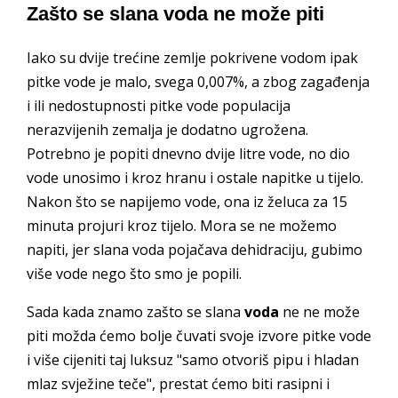
Zašto se slana voda ne može piti
Iako su dvije trećine zemlje pokrivene vodom ipak
pitke vode je malo, svega 0,007%, a zbog zagađenja
i ili nedostupnosti pitke vode populacija
nerazvijenih zemalja je dodatno ugrožena.
Potrebno je popiti dnevno dvije litre vode, no dio
vode unosimo i kroz hranu i ostale napitke u tijelo.
Nakon što se napijemo vode, ona iz želuca za 15
minuta projuri kroz tijelo. Mora se ne možemo
napiti, jer slana voda pojačava dehidraciju, gubimo
više vode nego što smo je popili.
Sada kada znamo zašto se slana
voda
ne ne može
piti možda ćemo bolje čuvati svoje izvore pitke vode
i više cijeniti taj luksuz "samo otvoriš pipu i hladan
mlaz svježine teče", prestat ćemo biti rasipni i