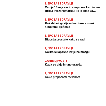
LJEPOTA I ZDRAVLJE
Ovo je 10 najčešćih simptoma karcinoma.
Broj 3 svi zanemaruju: To je znak za
uzbunu, odmah odite svom doktoru
LJEPOTA I ZDRAVLJE
Rak debelog crijeva kod žena - uzrok,
simptomi, liječenje
LJEPOTA I ZDRAVLJE
Biopsija prostate kako se radi
LJEPOTA I ZDRAVLJE
Koliko su opasne lezije na mozgu
ZANIMLJIVOSTI
Kada se daje imunoterapija
LJEPOTA I ZDRAVLJE
Kako prepoznati melanom