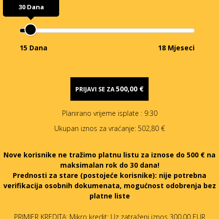
30 Dana
15 Dana
18 Mjeseci
500,00 €
PRIJAVI SE ZA
Planirano vrijeme isplate
: 9:30
Ukupan iznos za vraćanje:
502,80 €
Nove korisnike ne tražimo platnu listu za iznose do 500 € na
maksimalan rok do 30 dana!
Prednosti za stare (postojeće korisnike):
nije potrebna
verifikacija osobnih dokumenata, mogućnost odobrenja bez
platne liste
PRIMJER KREDITA: Mikro kredit: Uz zatraženi iznos 300,00 EUR