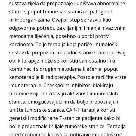
sustava tijela da prepoznaje i uništava abnormalne
stanice, poput tumorskih stanica ili patogenih
mikroorganizama. Ovaj pristup se razvio kao
odgovor na potrebu za ciljanijim i manje invazivnim
metodama liječenja, posebno u borbi protiv
karcinoma. To je terapija koja potiče imunološki
sustav da prepozna i napadne stanice tumora. Ovaj
oblik terapije može se koristiti samostalno ili u
kombinaciji s drugim metodama liječenja, poput
kemoterapije ili radioterapije. Postoje različite vrste
imunoterapije. Checkpoint inhibitori blokiraju
proteine koji obuzdavaju aktivnost imunoloških
stanica, omogućavajući im da bolje prepoznaju i
unište tumorske stanice. CAR-T terapija koristi
genetski modificirane T-stanice pacijenta kako bi
bolje prepoznale i ciljale tumorske stanice. Terapija
interferonom se koristi za poticanje imunološkog