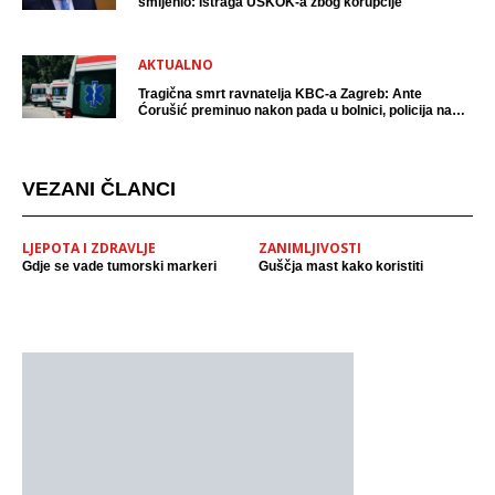
smijenio: Istraga USKOK-a zbog korupcije
AKTUALNO
Tragična smrt ravnatelja KBC-a Zagreb: Ante
Ćorušić preminuo nakon pada u bolnici, policija na
mjestu događaja
VEZANI ČLANCI
LJEPOTA I ZDRAVLJE
ZANIMLJIVOSTI
Gdje se vade tumorski markeri
Guščja mast kako koristiti