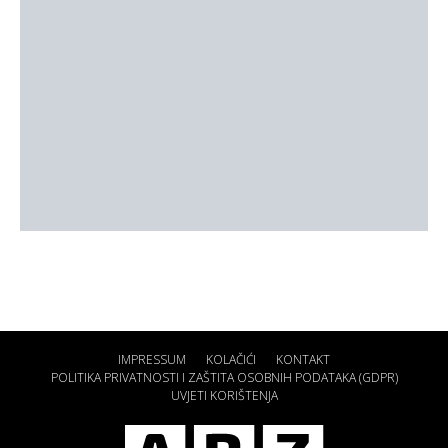
IMPRESSUM
KOLAČIĆI
KONTAKT
POLITIKA PRIVATNOSTI I ZAŠTITA OSOBNIH PODATAKA (GDPR)
UVJETI KORIŠTENJA