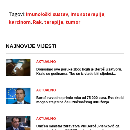
Tagovi:
imunološki sustav
,
imunoterapija
,
karcinom
,
Rak
,
terapija
,
tumor
NAJNOVIJE VIJESTI
AKTUALNO
Donosimo sve poruke zbog kojih je Beroš u zatvoru.
Kralo se godinama. Tko će iz vlade biti sljedeći
uhićen?
AKTUALNO
Beroš navodno primio mito od 75 000 eura. Evo tko bi
mogao stajati na čelu zločinačkog udruženja
AKTUALNO
Uhićen ministar zdravstva Vili Beroš, Plenković ga