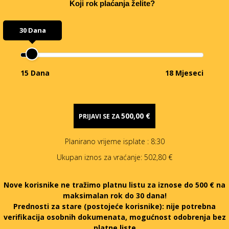
Koji rok plaćanja želite?
30 Dana
15 Dana
18 Mjeseci
500,00 €
PRIJAVI SE ZA
Planirano vrijeme isplate
: 8:30
Ukupan iznos za vraćanje:
502,80 €
Nove korisnike ne tražimo platnu listu za iznose do 500 € na
maksimalan rok do 30 dana!
Prednosti za stare (postojeće korisnike):
nije potrebna
verifikacija osobnih dokumenata, mogućnost odobrenja bez
platne liste