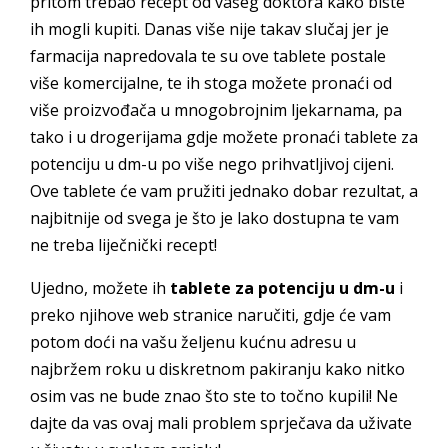
pritom trebao recept od vašeg doktora kako biste
ih mogli kupiti. Danas više nije takav slučaj jer je
farmacija napredovala te su ove tablete postale
više komercijalne, te ih stoga možete pronaći od
više proizvođača u mnogobrojnim ljekarnama, pa
tako i u drogerijama gdje možete pronaći tablete za
potenciju u dm-u po više nego prihvatljivoj cijeni.
Ove tablete će vam pružiti jednako dobar rezultat, a
najbitnije od svega je što je lako dostupna te vam
ne treba liječnički recept!
Ujedno, možete ih
tablete za potenciju u dm-u
i
preko njihove web stranice naručiti, gdje će vam
potom doći na vašu željenu kućnu adresu u
najbržem roku u diskretnom pakiranju kako nitko
osim vas ne bude znao što ste to točno kupili! Ne
dajte da vas ovaj mali problem sprječava da uživate