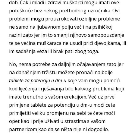
dob. Čak i mladi i zdravi muškarci mogu imati ove
poteškoće bez nekog prethodnog uzročnika. Ovi
problemi mogu prouzrokovati ozbiljne probleme
ne samo na ljubavnom polju već i na psihičkoj
razini zato jer im to smanji njihovo samopouzdanje
te se većina muškaraca ne usudi prići djevojkama, ili
im sadašnja veza ili brak pati zbog toga.
No, nema potrebe za daljnjim očajavanjem zato jer
na današnjem tržištu možete pronaći najbolje
tablete za potenciju u dm-u
koje vam mogu pomoći
kod liječenja i rješavanja bilo kakvog problema koji
imate trenutno s vašom erekcijom. Već uz prve
primjene tablete za potenciju u dm-u moći ćete
primijetiti veliku promjenu na sebi te ćete moći
opet kao i prije uživati u strastima s vašom
partnericom kao da se ništa nije ni dogodilo.