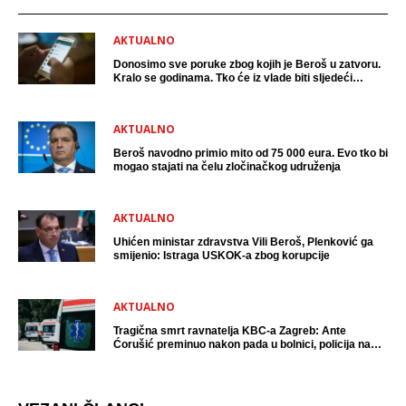
AKTUALNO
Donosimo sve poruke zbog kojih je Beroš u zatvoru.
Kralo se godinama. Tko će iz vlade biti sljedeći
uhićen?
AKTUALNO
Beroš navodno primio mito od 75 000 eura. Evo tko bi
mogao stajati na čelu zločinačkog udruženja
AKTUALNO
Uhićen ministar zdravstva Vili Beroš, Plenković ga
smijenio: Istraga USKOK-a zbog korupcije
AKTUALNO
Tragična smrt ravnatelja KBC-a Zagreb: Ante
Ćorušić preminuo nakon pada u bolnici, policija na
mjestu događaja