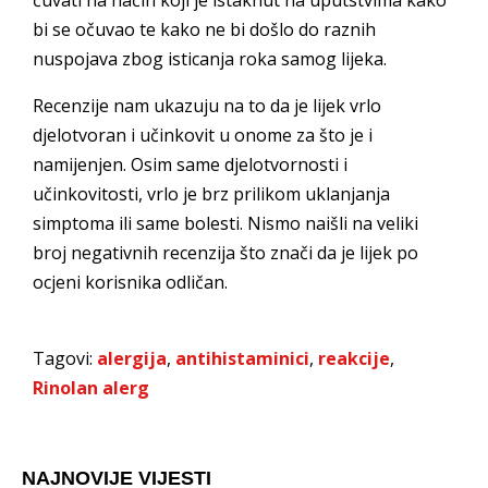
čuvati na način koji je istaknut na uputstvima kako
bi se očuvao te kako ne bi došlo do raznih
nuspojava zbog isticanja roka samog lijeka.
Recenzije nam ukazuju na to da je lijek vrlo
djelotvoran i učinkovit u onome za što je i
namijenjen. Osim same djelotvornosti i
učinkovitosti, vrlo je brz prilikom uklanjanja
simptoma ili same bolesti. Nismo naišli na veliki
broj negativnih recenzija što znači da je lijek po
ocjeni korisnika odličan.
Tagovi:
alergija
,
antihistaminici
,
reakcije
,
Rinolan alerg
NAJNOVIJE VIJESTI