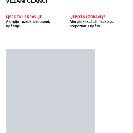
VEZANI ČLANCI
LJEPOTA I ZDRAVLJE
LJEPOTA I ZDRAVLJE
Alergije - uzrok, simptomi,
Alergijski kašalj – kako ga
liječenje
prepoznati i liječiti