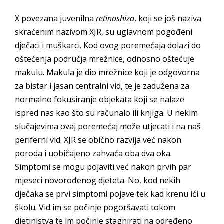
X povezana juvenilna
retinoshiza
, koji se još naziva
skraćenim nazivom XJR, su uglavnom pogođeni
dječaci i muškarci. Kod ovog poremećaja dolazi do
oštećenja područja mrežnice, odnosno oštećuje
makulu. Makula je dio mrežnice koji je odgovorna
za bistar i jasan centralni vid, te je zadužena za
normalno fokusiranje objekata koji se nalaze
ispred nas kao što su računalo ili knjiga. U nekim
slučajevima ovaj poremećaj može utjecati i na naš
periferni vid. XJR se obično razvija već nakon
poroda i uobičajeno zahvaća oba dva oka.
Simptomi se mogu pojaviti već nakon prvih par
mjeseci novorođenog djeteta. No, kod nekih
dječaka se prvi simptomi pojave tek kad krenu ići u
školu. Vid im se počinje pogoršavati tokom
djetinjstva te im počinje stagnirati na određeno