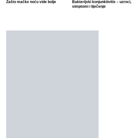
Zašto mačke noću vide bolje
Bakterijski konjunktivitis – uzroci,
simptomi i liječenje