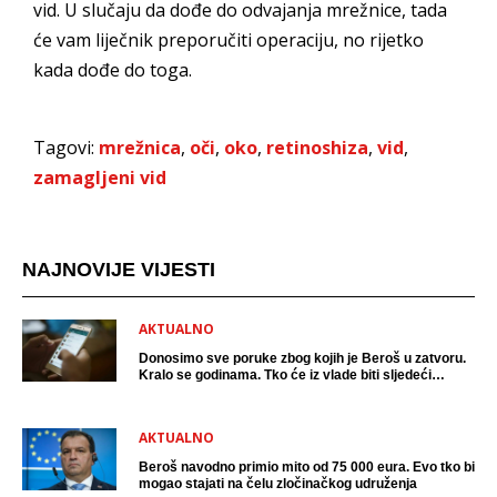
vid. U slučaju da dođe do odvajanja mrežnice, tada
će vam liječnik preporučiti operaciju, no rijetko
kada dođe do toga.
Tagovi:
mrežnica
,
oči
,
oko
,
retinoshiza
,
vid
,
zamagljeni vid
NAJNOVIJE VIJESTI
AKTUALNO
Donosimo sve poruke zbog kojih je Beroš u zatvoru.
Kralo se godinama. Tko će iz vlade biti sljedeći
uhićen?
AKTUALNO
Beroš navodno primio mito od 75 000 eura. Evo tko bi
mogao stajati na čelu zločinačkog udruženja