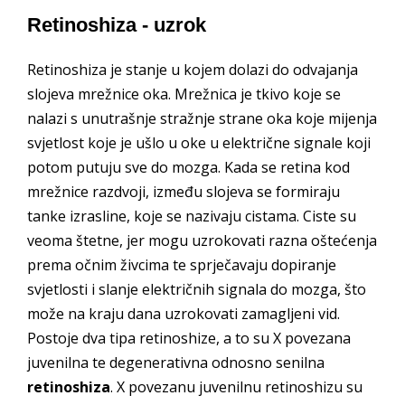
Retinoshiza - uzrok
Retinoshiza je stanje u kojem dolazi do odvajanja
slojeva mrežnice oka. Mrežnica je tkivo koje se
nalazi s unutrašnje stražnje strane oka koje mijenja
svjetlost koje je ušlo u oke u električne signale koji
potom putuju sve do mozga. Kada se retina kod
mrežnice razdvoji, između slojeva se formiraju
tanke izrasline, koje se nazivaju cistama. Ciste su
veoma štetne, jer mogu uzrokovati razna oštećenja
prema očnim živcima te sprječavaju dopiranje
svjetlosti i slanje električnih signala do mozga, što
može na kraju dana uzrokovati zamagljeni vid.
Postoje dva tipa retinoshize, a to su X povezana
juvenilna te degenerativna odnosno senilna
retinoshiza
. X povezanu juvenilnu retinoshizu su