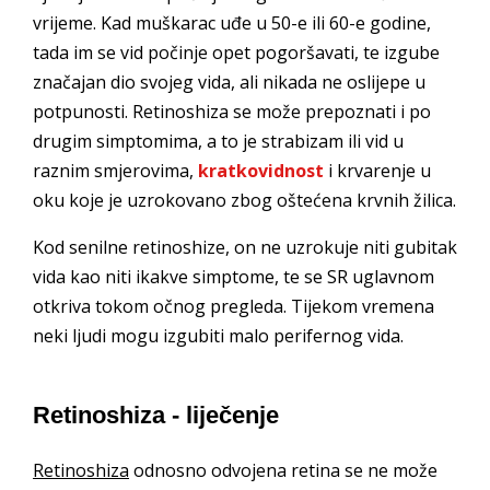
vrijeme. Kad muškarac uđe u 50-e ili 60-e godine,
tada im se vid počinje opet pogoršavati, te izgube
značajan dio svojeg vida, ali nikada ne oslijepe u
potpunosti. Retinoshiza se može prepoznati i po
drugim simptomima, a to je strabizam ili vid u
raznim smjerovima,
kratkovidnost
i krvarenje u
oku koje je uzrokovano zbog oštećena krvnih žilica.
Kod senilne retinoshize, on ne uzrokuje niti gubitak
vida kao niti ikakve simptome, te se SR uglavnom
otkriva tokom očnog pregleda. Tijekom vremena
neki ljudi mogu izgubiti malo perifernog vida.
Retinoshiza - liječenje
Retinoshiza
odnosno odvojena retina se ne može