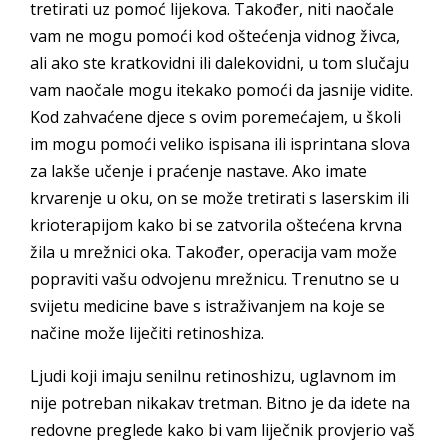
tretirati uz pomoć lijekova. Također, niti naočale
vam ne mogu pomoći kod oštećenja vidnog živca,
ali ako ste kratkovidni ili dalekovidni, u tom slučaju
vam naočale mogu itekako pomoći da jasnije vidite.
Kod zahvaćene djece s ovim poremećajem, u školi
im mogu pomoći veliko ispisana ili isprintana slova
za lakše učenje i praćenje nastave. Ako imate
krvarenje u oku, on se može tretirati s laserskim ili
krioterapijom kako bi se zatvorila oštećena krvna
žila u mrežnici oka. Također, operacija vam može
popraviti vašu odvojenu mrežnicu. Trenutno se u
svijetu medicine bave s istraživanjem na koje se
načine može liječiti retinoshiza.
Ljudi koji imaju senilnu retinoshizu, uglavnom im
nije potreban nikakav tretman. Bitno je da idete na
redovne preglede kako bi vam liječnik provjerio vaš