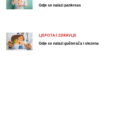
Gdje se nalazi pankreas
LJEPOTA I ZDRAVLJE
Gdje se nalazi gušterača i slezena