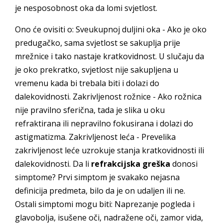
je nesposobnost oka da lomi svjetlost.
Ono će ovisiti o: Sveukupnoj duljini oka - Ako je oko
predugačko, sama svjetlost se sakuplja prije
mrežnice i tako nastaje kratkovidnost. U slučaju da
je oko prekratko, svjetlost nije sakupljena u
vremenu kada bi trebala biti i dolazi do
dalekovidnosti. Zakrivljenost rožnice - Ako rožnica
nije pravilno sferična, tada je slika u oku
refraktirana ili nepravilno fokusirana i dolazi do
astigmatizma. Zakrivljenost leća - Prevelika
zakrivljenost leće uzrokuje stanja kratkovidnosti ili
dalekovidnosti. Da li
refrakcijska greška
donosi
simptome? Prvi simptom je svakako nejasna
definicija predmeta, bilo da je on udaljen ili ne.
Ostali simptomi mogu biti: Naprezanje pogleda i
glavobolja, isušene oči, nadražene oči, zamor vida,