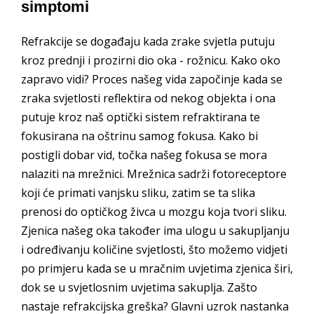
simptomi
Refrakcije se događaju kada zrake svjetla putuju
kroz prednji i prozirni dio oka - rožnicu. Kako oko
zapravo vidi? Proces našeg vida započinje kada se
zraka svjetlosti reflektira od nekog objekta i ona
putuje kroz naš optički sistem refraktirana te
fokusirana na oštrinu samog fokusa. Kako bi
postigli dobar vid, točka našeg fokusa se mora
nalaziti na mrežnici. Mrežnica sadrži fotoreceptore
koji će primati vanjsku sliku, zatim se ta slika
prenosi do optičkog živca u mozgu koja tvori sliku.
Zjenica našeg oka također ima ulogu u sakupljanju
i određivanju količine svjetlosti, što možemo vidjeti
po primjeru kada se u mračnim uvjetima zjenica širi,
dok se u svjetlosnim uvjetima sakuplja. Zašto
nastaje refrakcijska greška? Glavni uzrok nastanka