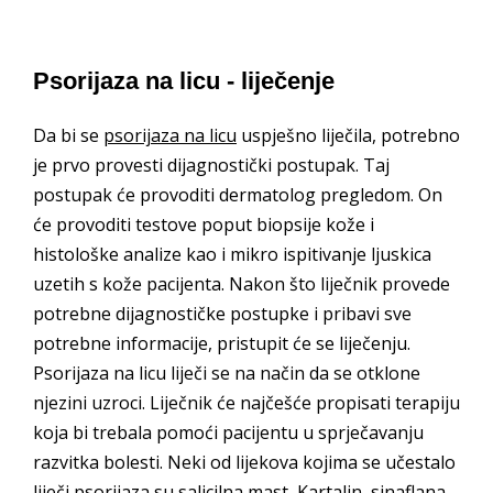
Psorijaza na licu - liječenje
Da bi se
psorijaza na licu
uspješno liječila, potrebno
je prvo provesti dijagnostički postupak. Taj
postupak će provoditi dermatolog pregledom. On
će provoditi testove poput biopsije kože i
histološke analize kao i mikro ispitivanje ljuskica
uzetih s kože pacijenta. Nakon što liječnik provede
potrebne dijagnostičke postupke i pribavi sve
potrebne informacije, pristupit će se liječenju.
Psorijaza na licu liječi se na način da se otklone
njezini uzroci. Liječnik će najčešće propisati terapiju
koja bi trebala pomoći pacijentu u sprječavanju
razvitka bolesti. Neki od lijekova kojima se učestalo
liječi psorijaza su salicilna mast, Kartalin, sinaflana