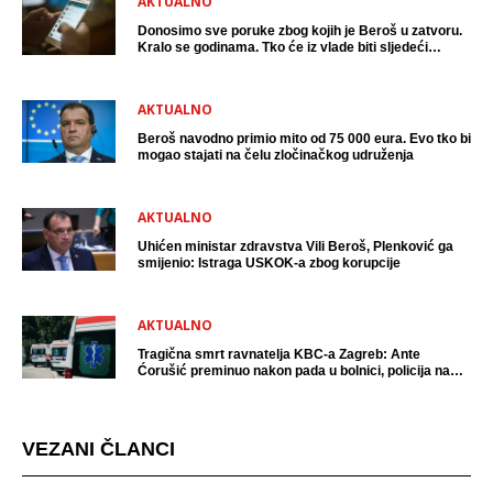
AKTUALNO
Donosimo sve poruke zbog kojih je Beroš u zatvoru.
Kralo se godinama. Tko će iz vlade biti sljedeći
uhićen?
AKTUALNO
Beroš navodno primio mito od 75 000 eura. Evo tko bi
mogao stajati na čelu zločinačkog udruženja
AKTUALNO
Uhićen ministar zdravstva Vili Beroš, Plenković ga
smijenio: Istraga USKOK-a zbog korupcije
AKTUALNO
Tragična smrt ravnatelja KBC-a Zagreb: Ante
Ćorušić preminuo nakon pada u bolnici, policija na
mjestu događaja
VEZANI ČLANCI