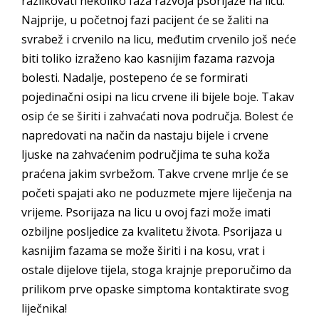
razlikovati nekoliko faza razvoja psorijaze na licu.
Najprije, u početnoj fazi pacijent će se žaliti na
svrabež i crvenilo na licu, međutim crvenilo još neće
biti toliko izraženo kao kasnijim fazama razvoja
bolesti. Nadalje, postepeno će se formirati
pojedinačni osipi na licu crvene ili bijele boje. Takav
osip će se širiti i zahvaćati nova područja. Bolest će
napredovati na način da nastaju bijele i crvene
ljuske na zahvaćenim područjima te suha koža
praćena jakim svrbežom. Takve crvene mrlje će se
početi spajati ako ne poduzmete mjere liječenja na
vrijeme. Psorijaza na licu u ovoj fazi može imati
ozbiljne posljedice za kvalitetu života. Psorijaza u
kasnijim fazama se može širiti i na kosu, vrat i
ostale dijelove tijela, stoga krajnje preporučimo da
prilikom prve opaske simptoma kontaktirate svog
liječnika!