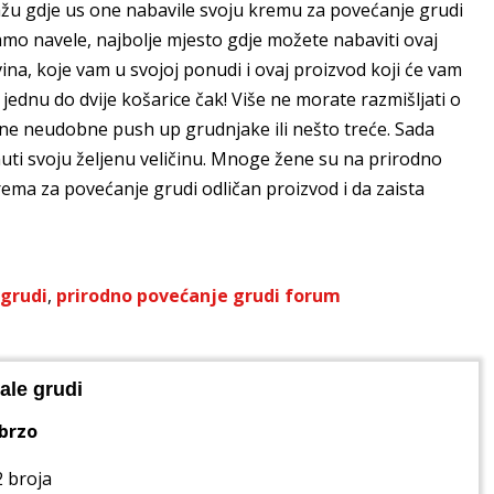
ažu gdje us one nabavile svoju kremu za povećanje grudi
mo navele, najbolje mjesto gdje možete nabaviti ovaj
na, koje vam u svojoj ponudi i ovaj proizvod koji će vam
ednu do dvije košarice čak! Više ne morate razmišljati o
i one neudobne push up grudnjake ili nešto treće. Sada
uti svoju željenu veličinu. Mnoge žene su na prirodno
ema za povećanje grudi odličan proizvod i da zaista
grudi
,
prirodno povećanje grudi forum
ale grudi
 brzo
2 broja