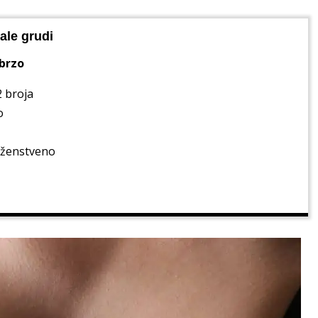
ale grudi
 brzo
2 broja
o
i ženstveno