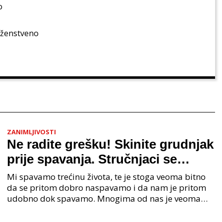
o
i ženstveno
ZANIMLJIVOSTI
Ne radite grešku! Skinite grudnjak
prije spavanja. Stručnjaci se
oglasili, ovo morate odmah znati.
Mi spavamo trećinu života, te je stoga veoma bitno
da se pritom dobro naspavamo i da nam je pritom
udobno dok spavamo. Mnogima od nas je veoma
bitno da nam je udobno u krevetu kako bismo mogli
što lak