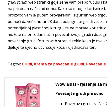
grudi forum
web stranici gdje žene vam preporučuju i k
na prirodan način od doma. Kako su mnoge korisnice ta
proizvod vam je putem provjerenih i sigurnih web trgovi
pomoći da već unutar 28 dana postignete grudi veće za j
potencijalnoj plastičnoj kirurgiji te ne morate koristit
možete na prirodan način povećati svoje grudi i dosegn
povećanje grudi forum web stranici rekle kako je ova kr
djeluje te ujedno učvršćuje kožu i ujednačava ten.
Tagovi:
Grudi
,
Krema za povećanje grudi
,
Povećanje 
Wow Bust - rješenje za m
Povećajte grudi prirodno i
Povećava grudi za čak 