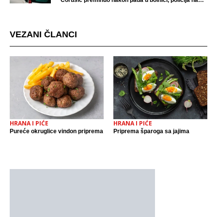
Ćorušić preminuo nakon pada u bolnici, policija na
mjestu događaja
VEZANI ČLANCI
HRANA I PIĆE
HRANA I PIĆE
Pureće okruglice vindon priprema
Priprema šparoga sa jajima