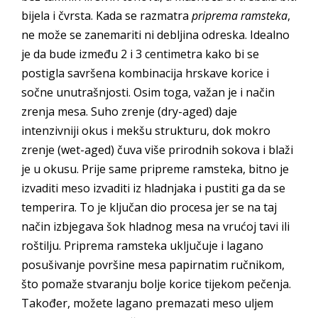
bijela i čvrsta. Kada se razmatra
priprema ramsteka
,
ne može se zanemariti ni debljina odreska. Idealno
je da bude između 2 i 3 centimetra kako bi se
postigla savršena kombinacija hrskave korice i
sočne unutrašnjosti. Osim toga, važan je i način
zrenja mesa. Suho zrenje (dry-aged) daje
intenzivniji okus i mekšu strukturu, dok mokro
zrenje (wet-aged) čuva više prirodnih sokova i blaži
je u okusu. Prije same pripreme ramsteka, bitno je
izvaditi meso izvaditi iz hladnjaka i pustiti ga da se
temperira. To je ključan dio procesa jer se na taj
način izbjegava šok hladnog mesa na vrućoj tavi ili
roštilju. Priprema ramsteka uključuje i lagano
posušivanje površine mesa papirnatim ručnikom,
što pomaže stvaranju bolje korice tijekom pečenja.
Također, možete lagano premazati meso uljem