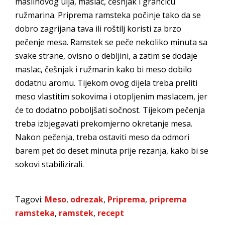
maslinovog ulja, maslac, češnjak i grančicu
ružmarina. Priprema ramsteka počinje tako da se
dobro zagrijana tava ili roštilj koristi za brzo
pečenje mesa. Ramstek se peče nekoliko minuta sa
svake strane, ovisno o debljini, a zatim se dodaje
maslac, češnjak i ružmarin kako bi meso dobilo
dodatnu aromu. Tijekom ovog dijela treba preliti
meso vlastitim sokovima i otopljenim maslacem, jer
će to dodatno poboljšati sočnost. Tijekom pečenja
treba izbjegavati prekomjerno okretanje mesa.
Nakon pečenja, treba ostaviti meso da odmori
barem pet do deset minuta prije rezanja, kako bi se
sokovi stabilizirali.
Tagovi:
Meso
,
odrezak
,
Priprema
,
priprema
ramsteka
,
ramstek
,
recept