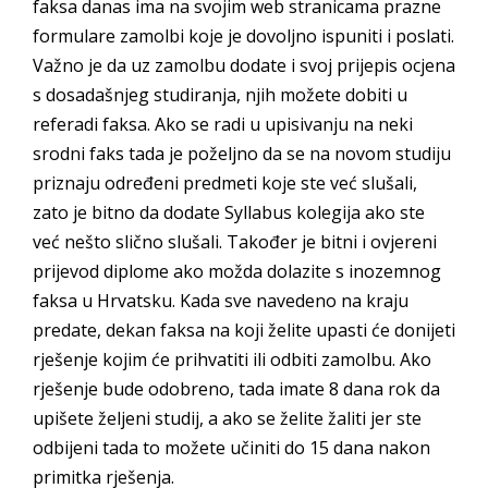
faksa danas ima na svojim web stranicama prazne
formulare zamolbi koje je dovoljno ispuniti i poslati.
Važno je da uz zamolbu dodate i svoj prijepis ocjena
s dosadašnjeg studiranja, njih možete dobiti u
referadi faksa. Ako se radi u upisivanju na neki
srodni faks tada je poželjno da se na novom studiju
priznaju određeni predmeti koje ste već slušali,
zato je bitno da dodate Syllabus kolegija ako ste
već nešto slično slušali. Također je bitni i ovjereni
prijevod diplome ako možda dolazite s inozemnog
faksa u Hrvatsku. Kada sve navedeno na kraju
predate, dekan faksa na koji želite upasti će donijeti
rješenje kojim će prihvatiti ili odbiti zamolbu. Ako
rješenje bude odobreno, tada imate 8 dana rok da
upišete željeni studij, a ako se želite žaliti jer ste
odbijeni tada to možete učiniti do 15 dana nakon
primitka rješenja.