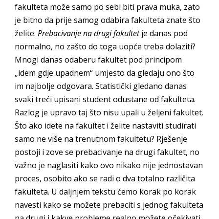
fakulteta može samo po sebi biti prava muka, zato
je bitno da prije samog odabira fakulteta znate što
želite.
Prebacivanje na drugi fakultet
je danas pod
normalno, no zašto do toga uopće treba dolaziti?
Mnogi danas odaberu fakultet pod principom
„idem gdje upadnem“ umjesto da gledaju ono što
im najbolje odgovara. Statistički gledano danas
svaki treći upisani student odustane od fakulteta.
Razlog je upravo taj što nisu upali u željeni fakultet.
Što ako idete na fakultet i želite nastaviti studirati
samo ne više na trenutnom fakultetu? Rješenje
postoji i zove se prebacivanje na drugi fakultet, no
važno je naglasiti kako ovo nikako nije jednostavan
proces, osobito ako se radi o dva totalno različita
fakulteta. U daljnjem tekstu ćemo korak po korak
navesti kako se možete prebaciti s jednog fakulteta
na drugi i kakve probleme realno možete očekivati.