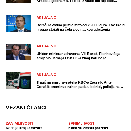
Kralo se godinama. Tko će iz vlade biti sljedeći
uhićen?
AKTUALNO
Beroš navodno primio mito od 75 000 eura. Evo tko bi
mogao stajati na čelu zločinačkog udruženja
AKTUALNO
Uhićen ministar zdravstva Vili Beroš, Plenković ga
smijenio: Istraga USKOK-a zbog korupcije
AKTUALNO
Tragična smrt ravnatelja KBC-a Zagreb: Ante
Ćorušić preminuo nakon pada u bolnici, policija na
mjestu događaja
VEZANI ČLANCI
ZANIMLJIVOSTI
ZANIMLJIVOSTI
Kada je kraj semestra
Kada su zimski praznici