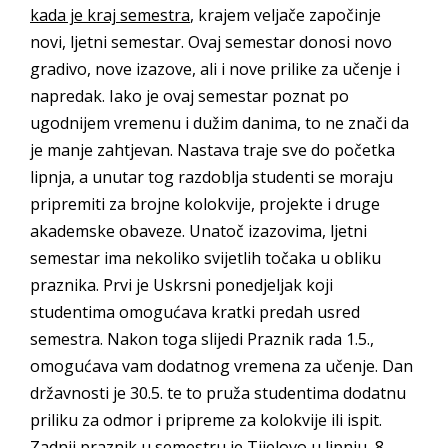
kada je kraj semestra
, krajem veljače započinje
novi, ljetni semestar. Ovaj semestar donosi novo
gradivo, nove izazove, ali i nove prilike za učenje i
napredak. Iako je ovaj semestar poznat po
ugodnijem vremenu i dužim danima, to ne znači da
je manje zahtjevan. Nastava traje sve do početka
lipnja, a unutar tog razdoblja studenti se moraju
pripremiti za brojne kolokvije, projekte i druge
akademske obaveze. Unatoč izazovima, ljetni
semestar ima nekoliko svijetlih točaka u obliku
praznika. Prvi je Uskrsni ponedjeljak koji
studentima omogućava kratki predah usred
semestra. Nakon toga slijedi Praznik rada 1.5.,
omogućava vam dodatnog vremena za učenje. Dan
državnosti je 30.5. te to pruža studentima dodatnu
priliku za odmor i pripreme za kolokvije ili ispit.
Zadnji praznik u semestru je Tijelovo u lipnju, 8.