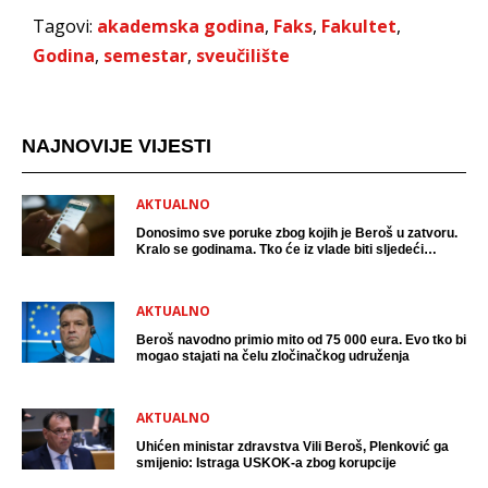
Tagovi:
akademska godina
,
Faks
,
Fakultet
,
Godina
,
semestar
,
sveučilište
NAJNOVIJE VIJESTI
AKTUALNO
Donosimo sve poruke zbog kojih je Beroš u zatvoru.
Kralo se godinama. Tko će iz vlade biti sljedeći
uhićen?
AKTUALNO
Beroš navodno primio mito od 75 000 eura. Evo tko bi
mogao stajati na čelu zločinačkog udruženja
AKTUALNO
Uhićen ministar zdravstva Vili Beroš, Plenković ga
smijenio: Istraga USKOK-a zbog korupcije