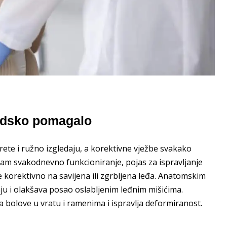
pedsko pomagalo
ete i ružno izgledaju, a korektivne vježbe svakako
am svakodnevno funkcioniranje, pojas za ispravljanje
e korektivno na savijena ili zgrbljena leđa. Anatomskim
aju i olakšava posao oslabljenim leđnim mišićima.
 bolove u vratu i ramenima i ispravlja deformiranost.