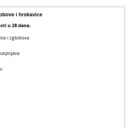
obove i hrskavice
sti u 28 dana.
ice i zglobova
nuspojava
u