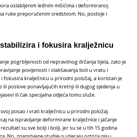
tpora oslabljenim leđnim mišićima i deformiranoj
mo na ruke preporučenim sredstvom. No, postoje i
stabilizira i fokusira kralježnicu
anje pogrbljenosti od nepravilnog držanja tijela, zato je
vljanje povijenosti i olakšavanja boli u vratu i
 i fokusira kralježnicu u prirodni položaj, a koristan je
ili poslove ponavljajućih kretnji ili dugog sjedenja u
asevi ili čak specijalna odjeća tomu služe.
svoj posao i vrati kralježnicu u prirodni položaj.
caj na ispravljanje deformirane kralježnice i jačanje
zultati su sve bolji i bolji, jer su se u tih 15 godina
za. No, znanstvene studije o utjecaju ortoza nisu