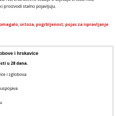
ki proizvodi stalno pojavljuju.
pomagalo
,
ortoza
,
pogrbljenost
,
pojas za ispravljanje
obove i hrskavice
sti u 28 dana.
ice i zglobova
nuspojava
u