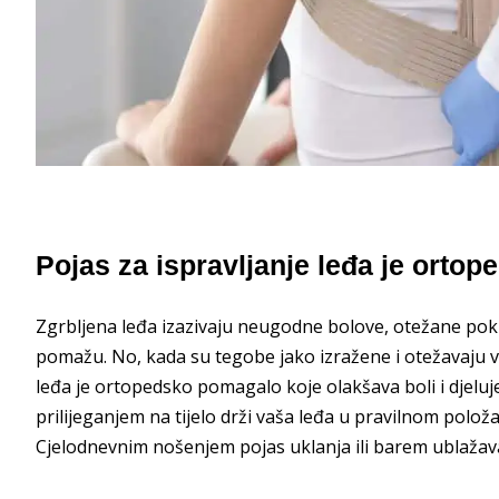
Pojas za ispravljanje leđa je orto
Zgrbljena leđa izazivaju neugodne bolove, otežane pokr
pomažu. No, kada su tegobe jako izražene i otežavaju v
leđa je ortopedsko pomagalo koje olakšava boli i djeluj
prilijeganjem na tijelo drži vaša leđa u pravilnom polož
Cjelodnevnim nošenjem pojas uklanja ili barem ublažava