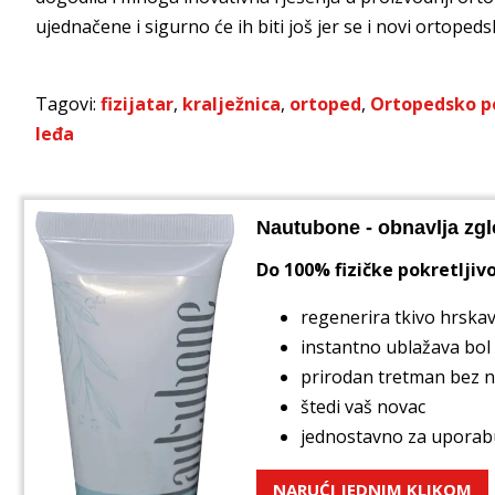
ujednačene i sigurno će ih biti još jer se i novi ortopeds
Tagovi:
fizijatar
,
kralježnica
,
ortoped
,
Ortopedsko 
leđa
Nautubone - obnavlja zgl
Do 100% fizičke pokretljivo
regenerira tkivo hrskav
instantno ublažava bol
prirodan tretman bez 
štedi vaš novac
jednostavno za uporab
NARUĆI JEDNIM KLIKOM