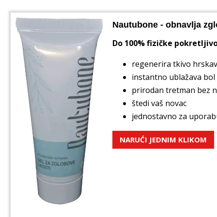
Nautubone - obnavlja zgl
Do 100% fizičke pokretljivo
regenerira tkivo hrskav
instantno ublažava bol
prirodan tretman bez 
štedi vaš novac
jednostavno za uporab
NARUĆI JEDNIM KLIKOM