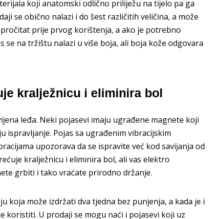
erijala koji anatomski odlično priliježu na tijelo pa ga
aji se obično nalazi i do šest različitih veličina, a može
 pročitat prije prvog korištenja, a ako je potrebno
s se na tržištu nalazi u više boja, ali boja kože odgovara
je kralježnicu i eliminira bol
vijena leđa. Neki pojasevi imaju ugrađene magnete koji
ju ispravljanje. Pojas sa ugrađenim vibracijskim
ibracijama upozorava da se ispravite već kod savijanja od
ećuje kralježnicu i eliminira bol, ali vas elektro
te grbiti i tako vraćate prirodno držanje.
ju koja može izdržati dva tjedna bez punjenja, a kada je i
koristiti. U prodaji se mogu naći i pojasevi koji uz