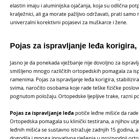
elastin imaju i aluminijska ojačanja, koja su odlična po
kralježnici, ali ga morate pažljivo održavati, prati sa
univerzalni korektivni pojasevi za muškarce i žene.
Pojas za ispravljanje leđa korigira, 
Jasno je da ponekada vježbanje nije dovoljno za ispravlj
smišljeno mnogo različitih ortopedskih pomagala za ispra
ramenima. Pojas za ispravljanje leđa korigira, stabilizira
svima, naročito osobama koje rade teške fizičke poslove 
pognutom položaju. Ortopedske ljepljive trake, razni poj
Pojas za ispravljanje leđa
potiče leđne mišiće da rade 
Ortopedska pomagala su klinički testirana, a njihov utje
leđnih mišića se sustavno istražuje zadnjih 15 godina, a re
dogodila i mnoga inovativna rješenja u proizvodnji orto