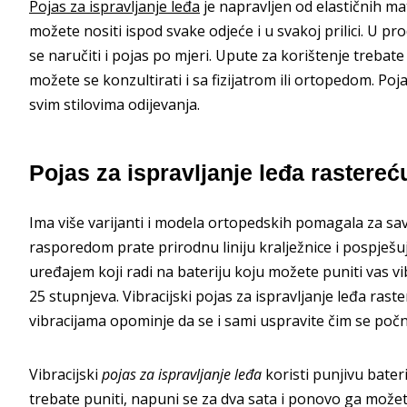
Pojas za ispravljanje leđa
je napravljen od elastičnih mat
možete nositi ispod svake odjeće i u svakoj prilici. U prod
se naručiti i pojas po mjeri. Upute za korištenje trebate
možete se konzultirati i sa fizijatrom ili ortopedom. Poja
svim stilovima odijevanja.
Pojas za ispravljanje leđa rastereću
Ima više varijanti i modela ortopedskih pomagala za sa
rasporedom prate prirodnu liniju kralježnice i pospješu
uređajem koji radi na bateriju koju možete puniti vas v
25 stupnjeva. Vibracijski pojas za ispravljanje leđa raster
vibracijama opominje da se i sami uspravite čim se počne
Vibracijski
pojas za ispravljanje leđa
koristi punjivu bateri
trebate puniti, napuni se za dva sata i ponovo ga možete 