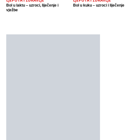
LJEPOTA I ZDRAVLJE
LJEPOTA I ZDRAVLJE
Bol u laktu – uzroci, liječenje i
Bol u kuku – uzroci i liječenje
vježbe