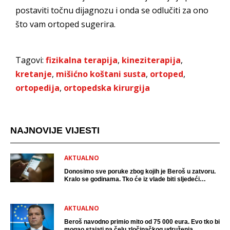
postaviti točnu dijagnozu i onda se odlučiti za ono
što vam ortoped sugerira.
Tagovi:
fizikalna terapija
,
kineziterapija
,
kretanje
,
mišićno koštani susta
,
ortoped
,
ortopedija
,
ortopedska kirurgija
NAJNOVIJE VIJESTI
AKTUALNO
Donosimo sve poruke zbog kojih je Beroš u zatvoru.
Kralo se godinama. Tko će iz vlade biti sljedeći
uhićen?
AKTUALNO
Beroš navodno primio mito od 75 000 eura. Evo tko bi
mogao stajati na čelu zločinačkog udruženja