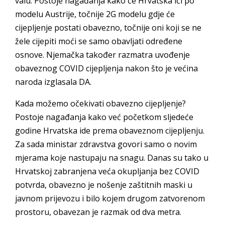
valu. Postoje nagađanja kako će Hrvatska ići po
modelu Austrije, točnije 2G modelu gdje će
cijepljenje postati obavezno, točnije oni koji se ne
žele cijepiti moći se samo obavljati određene
osnove. Njemačka također razmatra uvođenje
obaveznog COVID cijepljenja nakon što je većina
naroda izglasala DA.
Kada možemo očekivati obavezno cijepljenje?
Postoje nagađanja kako već početkom sljedeće
godine Hrvatska ide prema obaveznom cijepljenju.
Za sada ministar zdravstva govori samo o novim
mjerama koje nastupaju na snagu. Danas su tako u
Hrvatskoj zabranjena veća okupljanja bez COVID
potvrda, obavezno je nošenje zaštitnih maski u
javnom prijevozu i bilo kojem drugom zatvorenom
prostoru, obavezan je razmak od dva metra.