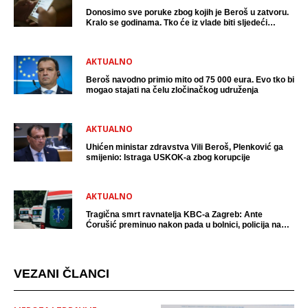
Donosimo sve poruke zbog kojih je Beroš u zatvoru.
Kralo se godinama. Tko će iz vlade biti sljedeći
uhićen?
AKTUALNO
Beroš navodno primio mito od 75 000 eura. Evo tko bi
mogao stajati na čelu zločinačkog udruženja
AKTUALNO
Uhićen ministar zdravstva Vili Beroš, Plenković ga
smijenio: Istraga USKOK-a zbog korupcije
AKTUALNO
Tragična smrt ravnatelja KBC-a Zagreb: Ante
Ćorušić preminuo nakon pada u bolnici, policija na
mjestu događaja
VEZANI ČLANCI