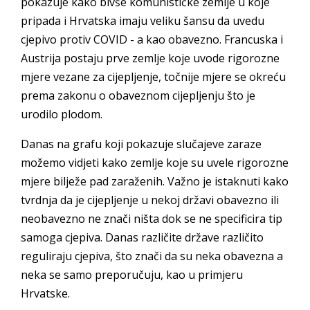
pokazuje kako bivše komunističke zemlje u koje
pripada i Hrvatska imaju veliku šansu da uvedu
cjepivo protiv COVID - a kao obavezno. Francuska i
Austrija postaju prve zemlje koje uvode rigorozne
mjere vezane za cijepljenje, točnije mjere se okreću
prema zakonu o obaveznom cijepljenju što je
urodilo plodom.
Danas na grafu koji pokazuje slučajeve zaraze
možemo vidjeti kako zemlje koje su uvele rigorozne
mjere bilježe pad zaraženih. Važno je istaknuti kako
tvrdnja da je cijepljenje u nekoj državi obavezno ili
neobavezno ne znači ništa dok se ne specificira tip
samoga cjepiva. Danas različite države različito
reguliraju cjepiva, što znači da su neka obavezna a
neka se samo preporučuju, kao u primjeru
Hrvatske.