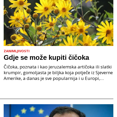
ZANIMLJIVOSTI
Gdje se može kupiti čičoka
Čičoka, poznata i kao jeruzalemska artičoka ili slatki
krumpir, gomoljasta je biljka koja potječe iz Sjeverne
Amerike, a danas je sve popularnija i u Europi,
uključujući Hrvatsku. Iako joj ime sugerir