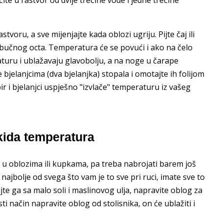
ru, a sve mijenjajte kada oblozi ugriju. Pijte čaj ili
jabučnog octa. Temperatura će se povući i ako na čelo
turu i ublažavaju glavobolju, a na noge u čarape
 bjelanjcima (dva bjelanjka) stopala i omotajte ih folijom
r i bjelanjci uspješno "izvlače" temperaturu iz vašeg
kida temperatura
u oblozima ili kupkama, pa treba nabrojati barem još
, najbolje od svega što vam je to sve pri ruci, imate sve to
ajte ga sa malo soli i maslinovog ulja, napravite oblog za
i način napravite oblog od stolisnika, on će ublažiti i