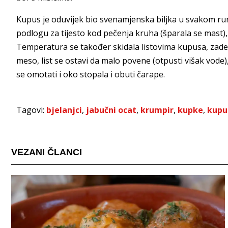
Kupus je oduvijek bio svenamjenska biljka u svakom rur
podlogu za tijesto kod pečenja kruha (šparala se mast), 
Temperatura se također skidala listovima kupusa, zadeb
meso, list se ostavi da malo povene (otpusti višak vode)
se omotati i oko stopala i obuti čarape.
Tagovi:
bjelanjci
,
jabučni ocat
,
krumpir
,
kupke
,
kupu
VEZANI ČLANCI