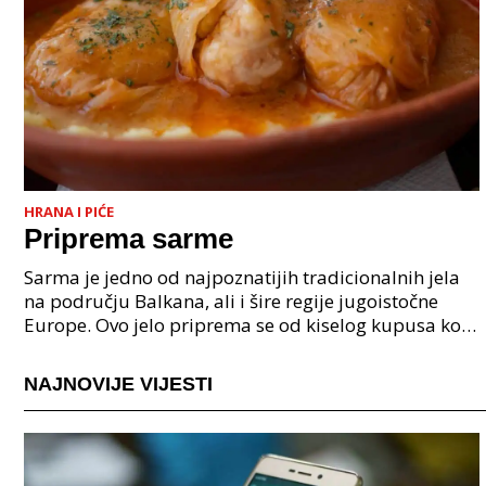
HRANA I PIĆE
Priprema sarme
Sarma je jedno od najpoznatijih tradicionalnih jela
na području Balkana, ali i šire regije jugoistočne
Europe. Ovo jelo priprema se od kiselog kupusa koji
se puni smjesom mljevenog mesa, riže i
NAJNOVIJE VIJESTI