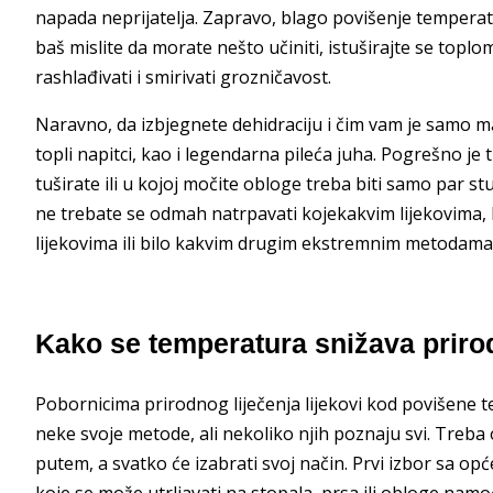
napada neprijatelja. Zapravo, blago povišenje temperatu
baš mislite da morate nešto učiniti, istuširajte se toplo
rashlađivati i smirivati grozničavost.
Naravno, da izbjegnete dehidraciju i čim vam je samo 
topli napitci, kao i legendarna pileća juha. Pogrešno je 
tuširate ili u kojoj močite obloge treba biti samo par s
ne trebate se odmah natrpavati kojekakvim lijekovima, 
lijekovima ili bilo kakvim drugim ekstremnim metodama
Kako se temperatura snižava prir
Pobornicima prirodnog liječenja lijekovi kod povišene 
neke svoje metode, ali nekoliko njih poznaju svi. Treba
putem, a svatko će izabrati svoj način. Prvi izbor sa op
koje se može utrljavati na stopala, prsa ili obloge namoč