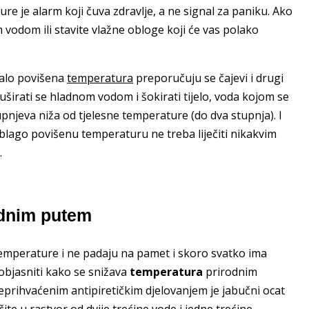
re je alarm koji čuva zdravlje, a ne signal za paniku. Ako
m vodom ili stavite vlažne obloge koji će vas polako
malo povišena
temperatura
preporučuju se čajevi i drugi
tuširati se hladnom vodom i šokirati tijelo, voda kojom se
tupnjeva niža od tjelesne temperature (do dva stupnja). I
blago povišenu temperaturu ne treba liječiti nikakvim
.
odnim putem
temperature i ne padaju na pamet i skoro svatko ima
 objasniti kako se snižava
temperatura
prirodnim
ćeprihvaćenim antipiretičkim djelovanjem je jabučni ocat
ite u rastvor od dvije trećine vode i jedne trećine