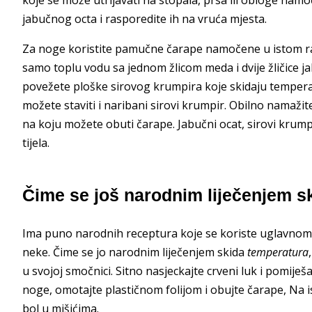
jabučnog octa i rasporedite ih na vruća mjesta.
Za noge koristite pamučne čarape namočene u istom rastvo
samo toplu vodu sa jednom žlicom meda i dvije žličice 
povežete ploške sirovog krumpira koje skidaju tempera
možete staviti i naribani sirovi krumpir. Obilno namažite
na koju možete obuti čarape. Jabučni ocat, sirovi krumpi
tijela.
Čime se još narodnim liječenjem s
Ima puno narodnih receptura koje se koriste uglavnom 
neke. Čime se jo narodnim liječenjem skida
temperatura
u svojoj smočnici. Sitno nasjeckajte crveni luk i pomiješ
noge, omotajte plastičnom folijom i obujte čarape, Na ist
bol u mišićima.