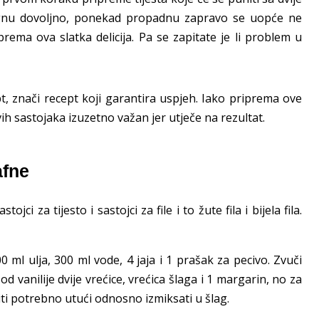
gnu dovoljno, ponekad propadnu zapravo se uopće ne
rema ova slatka delicija. Pa se zapitate je li problem u
pt, znači recept koji garantira uspjeh. Iako priprema ove
ih sastojaka izuzetno važan jer utječe na rezultat.
afne
stojci za tijesto i sastojci za file i to žute fila i bijela fila.
 ml ulja, 300 ml vode, 4 jaja i 1 prašak za pecivo. Zvuči
d vanilije dvije vrećice, vrećica šlaga i 1 margarin, no za
biti potrebno utući odnosno izmiksati u šlag.