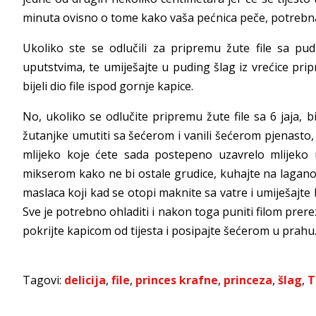
minuta ovisno o tome kako vaša pećnica peče, potrebna 
Ukoliko ste se odlučili za pripremu žute file sa pu
uputstvima, te umiješajte u puding šlag iz vrećice pr
bijeli dio file ispod gornje kapice.
No, ukoliko se odlučite pripremu žute file sa 6 jaja, 
žutanjke umutiti sa šećerom i vanili šećerom pjenasto, 
mlijeko koje ćete sada postepeno uzavrelo mlijeko u
mikserom kako ne bi ostale grudice, kuhajte na laganoj
maslaca koji kad se otopi maknite sa vatre i umiješajte b
Sve je potrebno ohladiti i nakon toga puniti filom prerez
pokrijte kapicom od tijesta i posipajte šećerom u prahu
Tagovi:
delicija
,
file
,
princes krafne
,
princeza
,
šlag
,
T