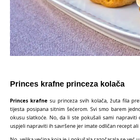
Princes krafne princeza kolača
Princes krafne
su princeza svih kolača, žuta fila pr
tijesta posipana sitnim šećerom. Svi smo barem jedno
okusu slatkoće. No, da li ste pokušali sami napraviti 
uspjeli napraviti ih savršene jer imate odličan recept ali
No, velika većina koja je i pokušala razočarala se već 