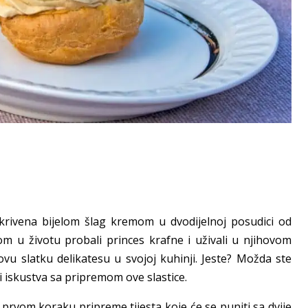
ekrivena bijelom šlag kremom u dvodijelnoj posudici od
m u životu probali princes krafne i uživali u njihovom
ovu slatku delikatesu u svojoj kuhinji. Jeste? Možda ste
 i iskustva sa pripremom ove slastice.
u prvom koraku pripreme tijesta koje će se puniti sa dvije