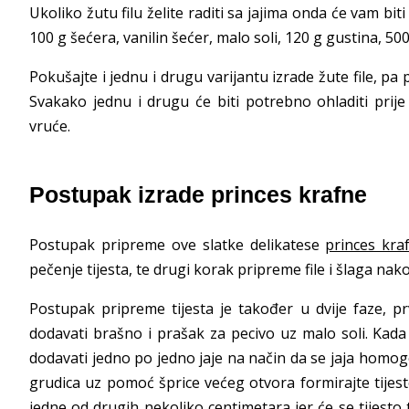
Ukoliko žutu filu želite raditi sa jajima onda će vam bit
100 g šećera, vanilin šećer, malo soli, 120 g gustina, 50
Pokušajte i jednu i drugu varijantu izrade žute file, pa 
Svakako jednu i drugu će biti potrebno ohladiti prij
vruće.
Postupak izrade princes krafne
Postupak pripreme ove slatke delikatese
princes kra
pečenje tijesta, te drugi korak pripreme file i šlaga nak
Postupak pripreme tijesta je također u dvije faze, p
dodavati brašno i prašak za pecivo uz malo soli. Kad
dodavati jedno po jedno jaje na način da se jaja homog
grudica uz pomoć šprice većeg otvora formirajte tije
jedne od drugih nekoliko centimetara jer će se tijesto