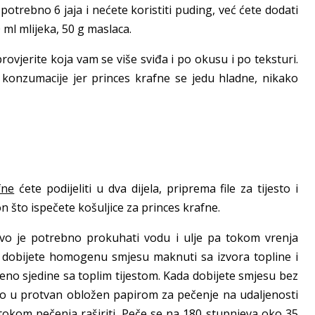
i potrebno 6 jaja i nećete koristiti puding, već ćete dodati
0 ml mlijeka, 50 g maslaca.
provjerite koja vam se više sviđa i po okusu i po teksturi.
e konzumacije jer princes krafne se jedu hladne, nikako
fne
ćete podijeliti u dva dijela, priprema file za tijesto i
on što ispečete košuljice za princes krafne.
rvo je potrebno prokuhati vodu i ulje pa tokom vrenja
a dobijete homogenu smjesu maknuti sa izvora topline i
eno sjedine sa toplim tijestom. Kada dobijete smjesu bez
sto u protvan obložen papirom za pečenje na udaljenosti
 tokom pečenja raširiti. Peče se na 180 stupnjeva oko 35