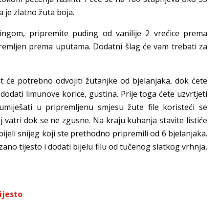
je zlatno žuta boja.
dingom, pripremite puding od vanilije 2 vrećice prema
ipremljen prema uputama. Dodatni šlag će vam trebati za
bit će potrebno odvojiti žutanjke od bjelanjaka, dok ćete
dodati limunove korice, gustina. Prije toga ćete uzvrtjeti
miješati u pripremljenu smjesu žute file koristeći se
 vatri dok se ne zgusne. Na kraju kuhanja stavite listiće
ijeli snijeg koji ste prethodno pripremili od 6 bjelanjaka.
ano tijesto i dodati bijelu filu od tučenog slatkog vrhnja,
.
ijesto