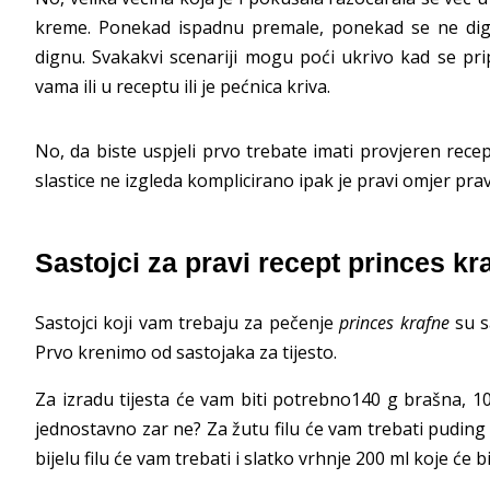
kreme. Ponekad ispadnu premale, ponekad se ne di
dignu. Svakakvi scenariji mogu poći ukrivo kad se prip
vama ili u receptu ili je pećnica kriva.
No, da biste uspjeli prvo trebate imati provjeren rece
slastice ne izgleda komplicirano ipak je pravi omjer prav
Sastojci za pravi recept princes kr
Sastojci koji vam trebaju za pečenje
princes krafne
su sa
Prvo krenimo od sastojaka za tijesto.
Za izradu tijesta će vam biti potrebno140 g brašna, 100
jednostavno zar ne? Za žutu filu će vam trebati puding o
bijelu filu će vam trebati i slatko vrhnje 200 ml koje će 