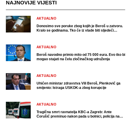
NAJNOVIJE VIJESTI
AKTUALNO
Donosimo sve poruke zbog kojih je Beroš u zatvoru.
Kralo se godinama. Tko će iz vlade biti sljedeći
uhićen?
AKTUALNO
Beroš navodno primio mito od 75 000 eura. Evo tko bi
mogao stajati na čelu zločinačkog udruženja
AKTUALNO
Uhićen ministar zdravstva Vili Beroš, Plenković ga
smijenio: Istraga USKOK-a zbog korupcije
AKTUALNO
Tragična smrt ravnatelja KBC-a Zagreb: Ante
Ćorušić preminuo nakon pada u bolnici, policija na
mjestu događaja