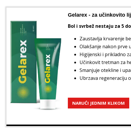
Gelarex - za učinkovito l
Bol i svrbež nestaju za 5 d
Zaustavlja krvarenje be
Olakšanje nakon prve 
Higijenski i prikladno 
Učinkovit tretman za 
Smanjuje otekline i upa
Ubrzava regeneraciju o
NARUĆI JEDNIM KLIKOM