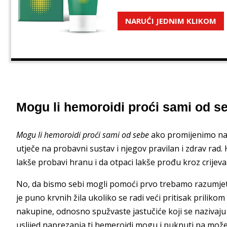
NARUĆI JEDNIM KLIKOM
Mogu li hemoroidi proći sami od 
Mogu li hemoroidi proći sami od sebe
ako promijenimo na
utječe na probavni sustav i njegov pravilan i zdrav ra
lakše probavi hranu i da otpaci lakše prođu kroz crijeva
No, da bismo sebi mogli pomoći prvo trebamo razumjeti
je puno krvnih žila ukoliko se radi veći pritisak prilikom
nakupine, odnosno spužvaste jastučiće koji se nazivaju 
uslijed naprezanja ti hemeroidi mogu i puknuti pa može 