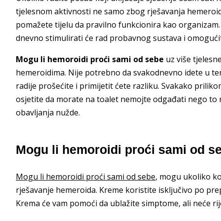
tjelesnom aktivnosti ne samo zbog rješavanja hemeroida
pomažete tijelu da pravilno funkcionira kao organizam. 
dnevno stimulirati će rad probavnog sustava i omogućit
Mogu li hemoroidi proći sami od sebe
uz više tjelesn
hemeroidima. Nije potrebno da svakodnevno idete u teret
radije prošećite i primijetit ćete razliku. Svakako prili
osjetite da morate na toalet nemojte odgađati nego to 
obavljanja nužde.
Mogu li hemoroidi proći sami od s
Mogu li hemoroidi proći sami od sebe
, mogu ukoliko ko
rješavanje hemeroida. Kreme koristite isključivo po pre
Krema će vam pomoći da ublažite simptome, ali neće ri