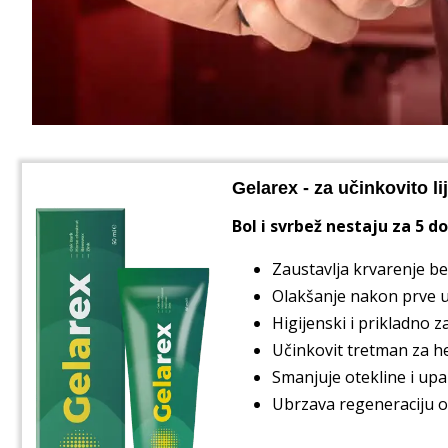
Gelarex - za učinkovito l
Bol i svrbež nestaju za 5 d
Zaustavlja krvarenje be
Olakšanje nakon prve 
Higijenski i prikladno 
Učinkovit tretman za 
Smanjuje otekline i upa
Ubrzava regeneraciju o