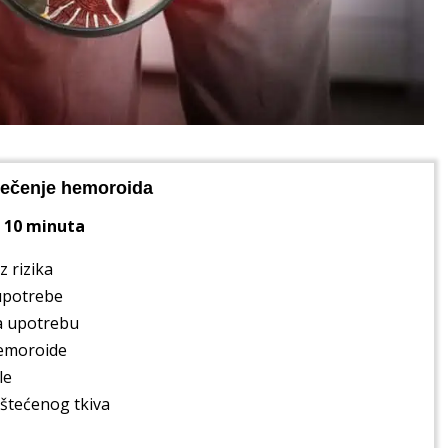
iječenje hemoroida
o 10 minuta
z rizika
upotrebe
za upotrebu
hemoroide
le
štećenog tkiva