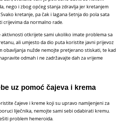
, nego i zbog općeg stanja zdravlja jer kretanjem
Svako kretanje, pa čak i lagana šetnja do pola sata
i crijevima da normalno rade.
e aktivnosti otkrijete sami ukoliko imate problema sa
anu, ali umjesto da dio puta koristite javni prijevoz
kom obavljanja nužde nemojte pretjerano stiskati, te kad
napravite odmah i ne zadržavajte dah za vrijeme
ebe uz pomoć čajeva i krema
ristite čajeve i kreme koji su upravo namijenjeni za
poruci liječnika, nemojte sami sebi odabirati kremu.
ješiti problem hemeroida.