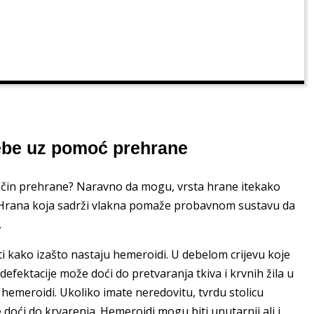
sebe uz pomoć prehrane
čin prehrane? Naravno da mogu, vrsta hrane itekako
d. Hrana koja sadrži vlakna pomaže probavnom sustavu da
.
 kako izašto nastaju hemeroidi. U debelom crijevu koje
 defektacije može doći do pretvaranja tkiva i krvnih žila u
hemeroidi. Ukoliko imate neredovitu, tvrdu stolicu
doći do krvarenja. Hemeroidi mogu biti unutarnji ali i