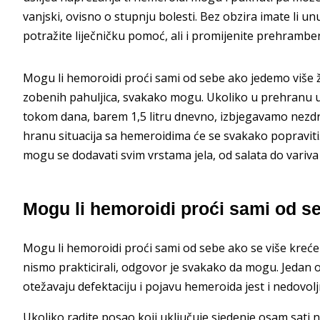
vanjski, ovisno o stupnju bolesti. Bez obzira imate li u
potražite liječničku pomoć, ali i promijenite prehrambe
Mogu li hemoroidi proći sami od sebe ako jedemo više ž
zobenih pahuljica, svakako mogu. Ukoliko u prehranu 
tokom dana, barem 1,5 litru dnevno, izbjegavamo nezdrav
hranu situacija sa hemeroidima će se svakako popraviti. 
mogu se dodavati svim vrstama jela, od salata do variva 
Mogu li hemoroidi proći sami od s
Mogu li hemoroidi proći sami od sebe ako se više kreć
nismo prakticirali, odgovor je svakako da mogu. Jedan od
otežavaju defektaciju i pojavu hemeroida jest i nedovolj
Ukoliko radite posao koji uključuje sjedenje osam sati