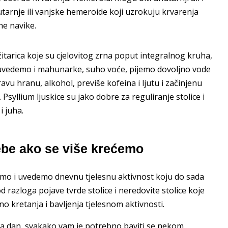
nutarnje ili vanjske hemeroide koji uzrokuju krvarenja
ne navike.
itarica koje su cjelovitog zrna poput integralnog kruha,
uvedemo i mahunarke, suho voće, pijemo dovoljno vode
u hranu, alkohol, previše kofeina i ljutu i začinjenu
Psyllium ljuskice su jako dobre za reguliranje stolice i
i juha.
ebe ako se više krećemo
emo i uvedemo dnevnu tjelesnu aktivnost koju do sada
 razloga pojave tvrde stolice i neredovite stolice koje
no kretanja i bavljenja tjelesnom aktivnosti.
 na dan, svakako vam je potrebno baviti se nekom