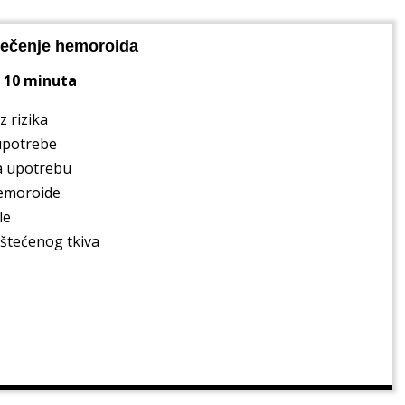
iječenje hemoroida
o 10 minuta
z rizika
upotrebe
za upotrebu
hemoroide
le
štećenog tkiva