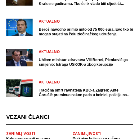
Kralo se godinama. Tko će iz vlade biti sljedeći
uhićen?
AKTUALNO
Beroš navodno primio mito od 75 000 eura. Evo tko bi
mogao stajati na čelu zločinačkog udruženja
AKTUALNO
Uhićen ministar zdravstva Vili Beroš, Plenković ga
smijenio: Istraga USKOK-a zbog korupcije
AKTUALNO
Tragična smrt ravnatelja KBC-a Zagreb: Ante
Ćorušić preminuo nakon pada u bolnici, policija na
mjestu događaja
VEZANI ČLANCI
ZANIMLJIVOSTI
ZANIMLJIVOSTI
Kako prepoznati masona
Do kojeg koljena se računa