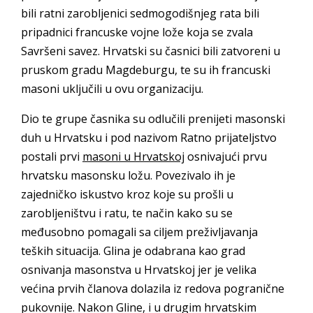
bili ratni zarobljenici sedmogodišnjeg rata bili
pripadnici francuske vojne lože koja se zvala
Savršeni savez. Hrvatski su časnici bili zatvoreni u
pruskom gradu Magdeburgu, te su ih francuski
masoni uključili u ovu organizaciju.
Dio te grupe časnika su odlučili prenijeti masonski
duh u Hrvatsku i pod nazivom Ratno prijateljstvo
postali prvi
masoni u Hrvatskoj
osnivajući prvu
hrvatsku masonsku ložu. Povezivalo ih je
zajedničko iskustvo kroz koje su prošli u
zarobljeništvu i ratu, te način kako su se
međusobno pomagali sa ciljem preživljavanja
teških situacija. Glina je odabrana kao grad
osnivanja masonstva u Hrvatskoj jer je velika
većina prvih članova dolazila iz redova pogranične
pukovnije. Nakon Gline, i u drugim hrvatskim