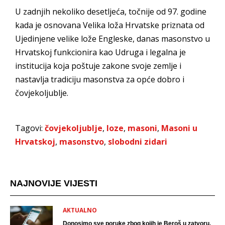
U zadnjih nekoliko desetljeća, točnije od 97. godine
kada je osnovana Velika loža Hrvatske priznata od
Ujedinjene velike lože Engleske, danas masonstvo u
Hrvatskoj funkcionira kao Udruga i legalna je
institucija koja poštuje zakone svoje zemlje i
nastavlja tradiciju masonstva za opće dobro i
čovjekoljublje.
Tagovi:
čovjekoljublje
,
loze
,
masoni
,
Masoni u
Hrvatskoj
,
masonstvo
,
slobodni zidari
NAJNOVIJE VIJESTI
AKTUALNO
Donosimo sve poruke zbog kojih je Beroš u zatvoru.