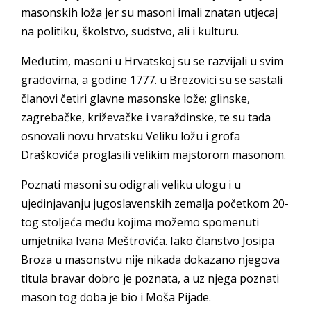
masonskih loža jer su masoni imali znatan utjecaj
na politiku, školstvo, sudstvo, ali i kulturu.
Međutim, masoni u Hrvatskoj su se razvijali u svim
gradovima, a godine 1777. u Brezovici su se sastali
članovi četiri glavne masonske lože; glinske,
zagrebačke, križevačke i varaždinske, te su tada
osnovali novu hrvatsku Veliku ložu i grofa
Draškovića proglasili velikim majstorom masonom.
Poznati masoni su odigrali veliku ulogu i u
ujedinjavanju jugoslavenskih zemalja početkom 20-
tog stoljeća među kojima možemo spomenuti
umjetnika Ivana Meštrovića. Iako članstvo Josipa
Broza u masonstvu nije nikada dokazano njegova
titula bravar dobro je poznata, a uz njega poznati
mason tog doba je bio i Moša Pijade.