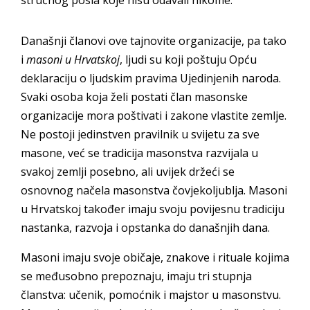
stručnog posla koje nisu odavali nikome.
Današnji članovi ove tajnovite organizacije, pa tako
i
masoni u Hrvatskoj
, ljudi su koji poštuju Opću
deklaraciju o ljudskim pravima Ujedinjenih naroda.
Svaki osoba koja želi postati član masonske
organizacije mora poštivati i zakone vlastite zemlje.
Ne postoji jedinstven pravilnik u svijetu za sve
masone, već se tradicija masonstva razvijala u
svakoj zemlji posebno, ali uvijek držeći se
osnovnog načela masonstva čovjekoljublja. Masoni
u Hrvatskoj također imaju svoju povijesnu tradiciju
nastanka, razvoja i opstanka do današnjih dana.
Masoni imaju svoje običaje, znakove i rituale kojima
se međusobno prepoznaju, imaju tri stupnja
članstva: učenik, pomoćnik i majstor u masonstvu.