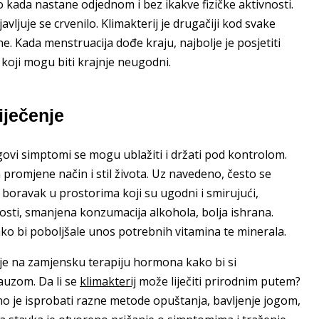
kada nastane odjednom i bez ikakve fizičke aktivnosti.
avljuje se crvenilo. Klimakterij je drugačiji kod svake
. Kada menstruacija dođe kraju, najbolje je posjetiti
 koji mogu biti krajnje neugodni.
iječenje
govi simptomi se mogu ublažiti i držati pod kontrolom.
 promjene način i stil života. Uz navedeno, često se
 boravak u prostorima koji su ugodni i smirujući,
nosti, smanjena konzumacija alkohola, bolja ishrana.
ako bi poboljšale unos potrebnih vitamina te minerala.
uje na zamjensku terapiju hormona kako bi si
uzom. Da li se
klimakterij
može liječiti prirodnim putem?
jno je isprobati razne metode opuštanja, bavljenje jogom,