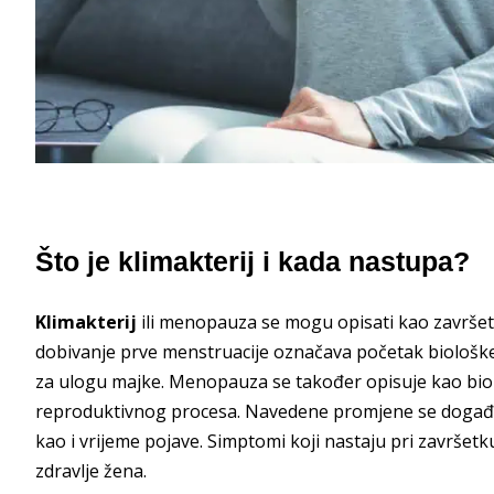
Što je klimakterij i kada nastupa?
Klimakterij
ili menopauza se mogu opisati kao završet
dobivanje prve menstruacije označava početak biološk
za ulogu majke. Menopauza se također opisuje kao biol
reproduktivnog procesa. Navedene promjene se događaj
kao i vrijeme pojave. Simptomi koji nastaju pri završetk
zdravlje žena.