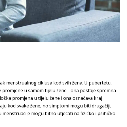
ak menstrualnog ciklusa kod svih žena. U pubertetu,
e promjene u samom tijelu žene - ona postaje spremna
oška promjena u tijelu žene i ona označava kraj
u kod svake žene, no simptomi mogu biti drugačiji,
u menstruacije mogu bitno utjecati na fizičko i psihičko