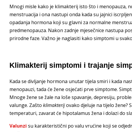
Mnogi misle kako je klimakterij isto što i menopauza, n
menstruacija i ona nastupi onda kada su jajnici iscrpljeni
opadanja hormona koji su glavni za normalne menstruacije
predmenopauza. Nakon zadnje mjesečnice nastupa p
prirodne faze. Važno je naglasiti kako simptomi u svak
Klimakterij simptomi i trajanje si
Kada se divljanje hormona unutar tijela smiri i kada n
menopauzi, tada će žene osjećati prve simptome. Simpto
Mnoge žene se žale na loše spavanje, depresiju, proble
valunge. Zašto
klimakterij
ovako djeluje na tijelo žene?
temperaturi, zavarat će hipotalamus žena i dolazi do sl
Valunzi
su karakteristični po valu vrućine koji se odjed