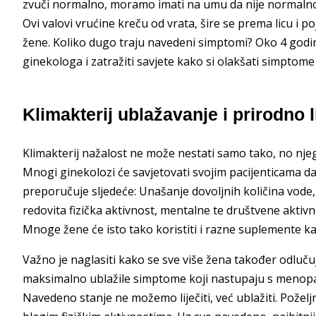
zvuči normalno, moramo imati na umu da nije normalno 
Ovi valovi vrućine kreču od vrata, šire se prema licu i poj
žene. Koliko dugo traju navedeni simptomi? Oko 4 godine
ginekologa i zatražiti savjete kako si olakšati simptome
Klimakterij ublažavanje i prirodno l
Klimakterij nažalost ne može nestati samo tako, no nje
Mnogi ginekolozi će savjetovati svojim pacijenticama da
preporučuje sljedeće: Unašanje dovoljnih količina vode,
redovita fizička aktivnost, mentalne te društvene aktiv
Mnoge žene će isto tako koristiti i razne suplemente k
Važno je naglasiti kako se sve više žena također odluč
maksimalno ublažile simptome koji nastupaju s menopa
Navedeno stanje ne možemo liječiti, već ublažiti. Požel