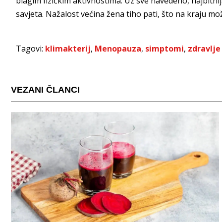
blagim fizičkim aktivnostima. Uz sve navedeno, najbitni
savjeta. Nažalost većina žena tiho pati, što na kraju mo
Tagovi:
klimakterij
,
Menopauza
,
simptomi
,
zdravlje
VEZANI ČLANCI