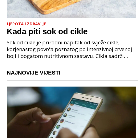
LJEPOTA I ZDRAVLJE
Kada piti sok od cikle
Sok od cikle je prirodni napitak od svježe cikle,
korjenastog povrća poznatog po intenzivnoj crvenoj
boji i bogatom nutritivnom sastavu. Cikla sadrži
obilje vitamina, posebno vitamina C i B kompleksa,
NAJNOVIJE VIJESTI