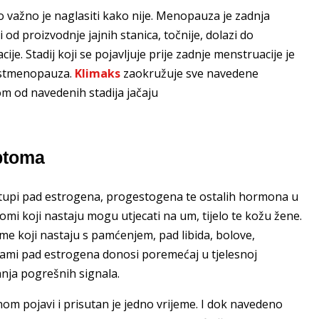
o važno je naglasiti kako nije. Menopauza je zadnja
 od proizvodnje jajnih stanica, točnije, dolazi do
. Stadij koji se pojavljuje prije zadnje menstruacije je
ostmenopauza.
Klimaks
zaokružuje sve navedene
om od navedenih stadija jačaju
mptoma
astupi pad estrogena, progestogena te ostalih hormona u
mi koji nastaju mogu utjecati na um, tijelo te kožu žene.
me koji nastaju s pamćenjem, pad libida, bolove,
 Sami pad estrogena donosi poremećaj u tjelesnoj
anja pogrešnih signala.
nom pojavi i prisutan je jedno vrijeme. I dok navedeno