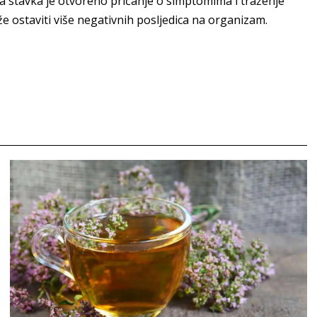
ja stavka je otvoreno pričanje o simptomima i traženje
že ostaviti više negativnih posljedica na organizam.