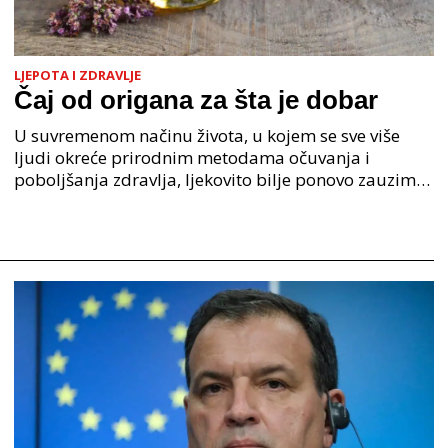
LJEPOTA I ZDRAVLJE
Čaj od origana za šta je dobar
U suvremenom načinu života, u kojem se sve više
ljudi okreće prirodnim metodama očuvanja i
poboljšanja zdravlja, ljekovito bilje ponovo zauzima
važno mjesto. Među brojnim biljkama koje su
cijenjene jo