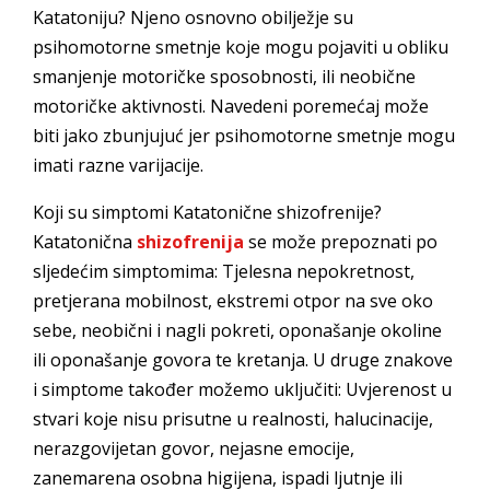
Katatoniju? Njeno osnovno obilježje su
psihomotorne smetnje koje mogu pojaviti u obliku
smanjenje motoričke sposobnosti, ili neobične
motoričke aktivnosti. Navedeni poremećaj može
biti jako zbunjujuć jer psihomotorne smetnje mogu
imati razne varijacije.
Koji su simptomi Katatonične shizofrenije?
Katatonična
shizofrenija
se može prepoznati po
sljedećim simptomima: Tjelesna nepokretnost,
pretjerana mobilnost, ekstremi otpor na sve oko
sebe, neobični i nagli pokreti, oponašanje okoline
ili oponašanje govora te kretanja. U druge znakove
i simptome također možemo uključiti: Uvjerenost u
stvari koje nisu prisutne u realnosti, halucinacije,
nerazgovijetan govor, nejasne emocije,
zanemarena osobna higijena, ispadi ljutnje ili