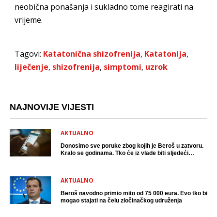
neobična ponašanja i sukladno tome reagirati na
vrijeme.
Tagovi:
Katatonična shizofrenija
,
Katatonija
,
liječenje
,
shizofrenija
,
simptomi
,
uzrok
NAJNOVIJE VIJESTI
AKTUALNO
Donosimo sve poruke zbog kojih je Beroš u zatvoru.
Kralo se godinama. Tko će iz vlade biti sljedeći
uhićen?
AKTUALNO
Beroš navodno primio mito od 75 000 eura. Evo tko bi
mogao stajati na čelu zločinačkog udruženja