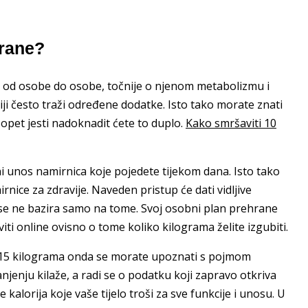
rane?
i od osobe do osobe, točnije o njenom metabolizmu i
ji često traži određene dodatke. Isto tako morate znati
opet jesti nadoknadit ćete to duplo.
Kako smršaviti 10
 unos namirnica koje pojedete tijekom dana. Isto tako
nice za zdravije. Naveden pristup će dati vidljive
e se ne bazira samo na tome. Svoj osobni plan prehrane
iti online ovisno o tome koliko kilograma želite izgubiti.
,10,15 kilograma onda se morate upoznati s pojmom
smanjenju kilaže, a radi se o podatku koji zapravo otkriva
kalorija koje vaše tijelo troši za sve funkcije i unosu. U