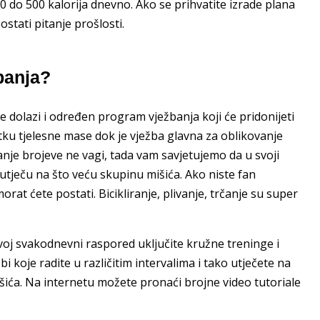
0 do 500 kalorija dnevno. Ako se prihvatite izrade plana
ostati pitanje prošlosti.
banja?
 dolazi i određen program vježbanja koji će pridonijeti
ku tjelesne mase dok je vježba glavna za oblikovanje
nje brojeve ne vagi, tada vam savjetujemo da u svoji
 utječu na što veću skupinu mišića. Ako niste fan
orat ćete postati. Bicikliranje, plivanje, trčanje su super
j svakodnevni raspored uključite kružne treninge i
i koje radite u različitim intervalima i tako utječete na
išića. Na internetu možete pronaći brojne video tutoriale