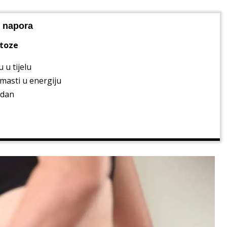
z napora
etoze
 u tijelu
masti u energiju
 dan