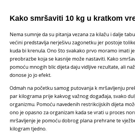
Kako smršaviti 10 kg u kratkom v
Nema sumnje da su pitanja vezana za kilažu i dalje tab
većini predstavlja nerješivu zagonetku jer postoje toli
kuda bi krenula. Ono što svakako prvo moramo imati je
preobrazbe koja se kasnije može nastaviti. Kako smrša
pomoću mnogih blic dijeta daju vidljive rezultate, ali na
donose jo jo efekt.
Odmah na početku samog putovanja k mršavljenju prekriž
par kilograma prije kakvog važnog događaja, svako dulj
organizmu. Pomoću navedenih restrikcijskih dijeta možet
ono je opasno za organizam kada se vrati u proces nor
mršavljenje je pomoću dobrog plana prehrane te vježbe
kilogram tjedno.