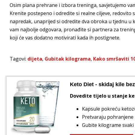
Osim plana prehrane i izbora treninga, savjetujemo vam d
Krenite postepeno i odredite si realne ciljeve, redovito s
napredak, unaprijed si odredite dva obroka u tjednu u ko
vam najbolje odgovara, pronađite si partnera za trening,
koji će vas dodatno motivirati kada ih postignete.
Tagovi:
dijeta
,
Gubitak kilograma
,
Kako smršaviti 1
Keto Diet - skidaj kile be
Dovedite tijelo u stanje k
Kapsule pokreću ketozu
Pretvaraju pohranjene 
Gubite kilograme svaki