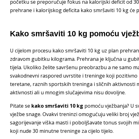
početku se preporučuje fokus na kalorijski deficit od 30
prehrane i kalorijskog deficita kako smršaviti 10 kg će p
Kako smršaviti 10 kg pomoću vjež
U cijelom procesu kako smršaviti 10 kg uz plan prehrane
zdravom gubitku kilograma. Prehrana je ključna u gubit
tijela. Ukoliko želite savršenu preobrazbu a ne samo ma
svakodnevni raspored uvrstite i treninge koji pozitivno
teretane, raznih sportskih treninga i sličnih aktivnosti m
aktivnosti ali u mnogim slučajevima nisu dovoljne.
Pitate se
kako smršaviti 10 kg
pomoću vježbanja? U svo
vježbe snage. Ovakvi treninzi omogućuju veliki broj vježb
sagorijevanje viška masti i poboljšavate tonus svojih m
koji nude 30 minutne treninge za cijelo tijelo.