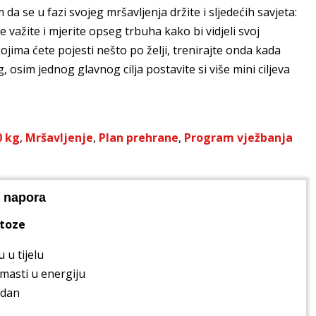
a se u fazi svojeg mršavljenja držite i sljedećih savjeta:
e važite i mjerite opseg trbuha kako bi vidjeli svoj
jima ćete pojesti nešto po želji, trenirajte onda kada
 osim jednog glavnog cilja postavite si više mini ciljeva
0 kg
,
Mršavljenje
,
Plan prehrane
,
Program vježbanja
z napora
etoze
 u tijelu
masti u energiju
 dan