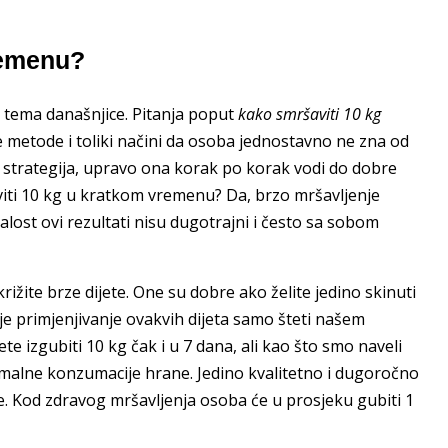
remenu?
u tema današnjice. Pitanja poput
kako smršaviti 10 kg
ke metode i toliki načini da osoba jednostavno ne zna od
 strategija, upravo ona korak po korak vodi do dobre
viti 10 kg u kratkom vremenu? Da, brzo mršavljenje
žalost ovi rezultati nisu dugotrajni i često sa sobom
ite brze dijete. One su dobre ako želite jedino skinuti
e primjenjivanje ovakvih dijeta samo šteti našem
e izgubiti 10 kg čak i u 7 dana, ali kao što smo naveli
malne konzumacije hrane. Jedino kvalitetno i dugoročno
. Kod zdravog mršavljenja osoba će u prosjeku gubiti 1