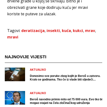
drvene građe u kojoj se skrivaju. Bitno je i
obrezivati grane koje dodiruju kuću jer mravi
koriste te puteve za ulazak.
Tagovi:
deratizacija
,
insekti
,
kuća
,
kukci
,
mrav
,
mravi
NAJNOVIJE VIJESTI
AKTUALNO
Donosimo sve poruke zbog kojih je Beroš u zatvoru.
Kralo se godinama. Tko će iz vlade biti sljedeći
uhićen?
AKTUALNO
Beroš navodno primio mito od 75 000 eura. Evo tko bi
mogao stajati na čelu zločinačkog udruženja