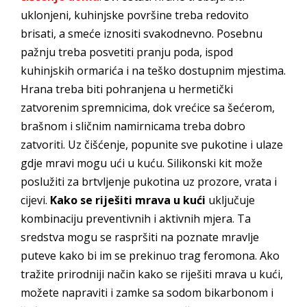
uklonjeni, kuhinjske površine treba redovito
brisati, a smeće iznositi svakodnevno. Posebnu
pažnju treba posvetiti pranju poda, ispod
kuhinjskih ormarića i na teško dostupnim mjestima.
Hrana treba biti pohranjena u hermetički
zatvorenim spremnicima, dok vrećice sa šećerom,
brašnom i sličnim namirnicama treba dobro
zatvoriti. Uz čišćenje, popunite sve pukotine i ulaze
gdje mravi mogu ući u kuću. Silikonski kit može
poslužiti za brtvljenje pukotina uz prozore, vrata i
cijevi.
Kako se riješiti mrava u kući
uključuje
kombinaciju preventivnih i aktivnih mjera. Ta
sredstva mogu se raspršiti na poznate mravlje
puteve kako bi im se prekinuo trag feromona. Ako
tražite prirodniji način kako se riješiti mrava u kući,
možete napraviti i zamke sa sodom bikarbonom i