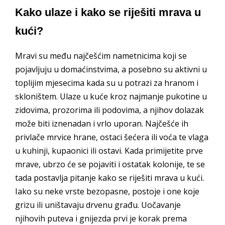
Kako ulaze i kako se riješiti mrava u
kući?
Mravi su među najčešćim nametnicima koji se
pojavljuju u domaćinstvima, a posebno su aktivni u
toplijim mjesecima kada su u potrazi za hranom i
skloništem. Ulaze u kuće kroz najmanje pukotine u
zidovima, prozorima ili podovima, a njihov dolazak
može biti iznenadan i vrlo uporan. Najčešće ih
privlače mrvice hrane, ostaci šećera ili voća te vlaga
u kuhinji, kupaonici ili ostavi. Kada primijetite prve
mrave, ubrzo će se pojaviti i ostatak kolonije, te se
tada postavlja pitanje kako se riješiti mrava u kući.
Iako su neke vrste bezopasne, postoje i one koje
grizu ili uništavaju drvenu građu. Uočavanje
njihovih puteva i gnijezda prvi je korak prema