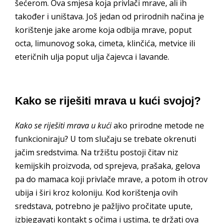
šećerom. Ova smjesa koja privlači mrave, ali ih
također i uništava. Još jedan od prirodnih načina je
korištenje jake arome koja odbija mrave, poput
octa, limunovog soka, cimeta, klinčića, metvice ili
eteričnih ulja poput ulja čajevca i lavande.
Kako se riješiti mrava u kući svojoj?
Kako se riješiti mrava u kući
ako prirodne metode ne
funkcioniraju? U tom slučaju se trebate okrenuti
jačim sredstvima. Na tržištu postoji čitav niz
kemijskih proizvoda, od sprejeva, prašaka, gelova
pa do mamaca koji privlače mrave, a potom ih otrov
ubija i širi kroz koloniju. Kod korištenja ovih
sredstava, potrebno je pažljivo pročitate upute,
izbjegavati kontakt s očima i ustima, te držati ova