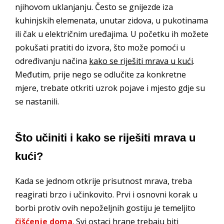
njihovom uklanjanju. Često se gnijezde iza
kuhinjskih elemenata, unutar zidova, u pukotinama
ili čak u električnim uređajima. U početku ih možete
pokušati pratiti do izvora, što može pomoći u
određivanju načina
kako se riješiti mrava u kući
.
Međutim, prije nego se odlučite za konkretne
mjere, trebate otkriti uzrok pojave i mjesto gdje su
se nastanili.
Što učiniti i kako se riješiti mrava u
kući?
Kada se jednom otkrije prisutnost mrava, treba
reagirati brzo i učinkovito. Prvi i osnovni korak u
borbi protiv ovih nepoželjnih gostiju je temeljito
čišćenje doma
. Svi ostaci hrane trebaju biti