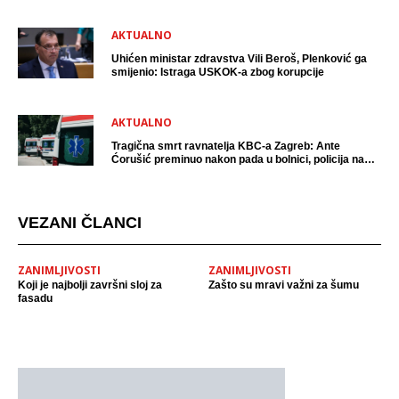
AKTUALNO
Uhićen ministar zdravstva Vili Beroš, Plenković ga
smijenio: Istraga USKOK-a zbog korupcije
AKTUALNO
Tragična smrt ravnatelja KBC-a Zagreb: Ante
Ćorušić preminuo nakon pada u bolnici, policija na
mjestu događaja
VEZANI ČLANCI
ZANIMLJIVOSTI
ZANIMLJIVOSTI
Koji je najbolji završni sloj za
Zašto su mravi važni za šumu
fasadu