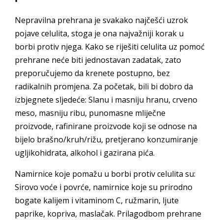
Nepravilna prehrana je svakako najčešći uzrok
pojave celulita, stoga je ona najvažniji korak u
borbi protiv njega. Kako se riješiti celulita uz pomoć
prehrane neće biti jednostavan zadatak, zato
preporučujemo da krenete postupno, bez
radikalnih promjena. Za početak, bili bi dobro da
izbjegnete sljedeće: Slanu i masniju hranu, crveno
meso, masniju ribu, punomasne mliječne
proizvode, rafinirane proizvode koji se odnose na
bijelo brašno/kruh/rižu, pretjerano konzumiranje
ugljikohidrata, alkohol i gazirana pića.
Namirnice koje pomažu u borbi protiv celulita su:
Sirovo voće i povrće, namirnice koje su prirodno
bogate kalijem i vitaminom C, ružmarin, ljute
paprike, kopriva, maslačak. Prilagodbom prehrane