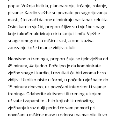
poput: Vožnja bicikla, planinarenje, trčanje, rolanje,
plivanje. Kardio vježbe su poznate po sagorijevanju
masti, što znači da one eliminiraju nastanak celulita.
Osim kardio vježbi, preporučljive su i vježbe snage
koje također aktiviraju cirkulaciju i limfu. Vježbe
snage omogućuju mišićni rast, a ono izaziva
zatezanje kože i manje vidljiv celulit.
Neovisno o treningu, preporučuje se tjelovježba od
45 minuta, 4x tjedno. Poželjno je da kombinirate
vježbe snage i kardio, i rezultati će biti veoma brzo
vidljivi. Ukoliko niste u formi, u početku vježbajte do
15 minuta dnevno, uz povećani intenzitet i trajanje
treninga. Odaberite aktivnost ili trening u kojem
uživate i zapamtite - bilo koji oblik redovitog
vježbanja kroz dulji period će vam pomoći pri
povećanju mišićne mase u odnosu na masnije tkivo,