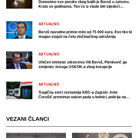
Donosimo sve poruke zbog kojih je Beroš u zatvoru.
Kralo se godinama. Tko će iz vlade biti sljedeći
uhićen?
AKTUALNO
Beroš navodno primio mito od 75 000 eura. Evo tko bi
mogao stajati na čelu zločinačkog udruženja
AKTUALNO
Uhićen ministar zdravstva Vili Beroš, Plenković ga
smijenio: Istraga USKOK-a zbog korupcije
AKTUALNO
Tragična smrt ravnatelja KBC-a Zagreb: Ante
Ćorušić preminuo nakon pada u bolnici, policija na
mjestu događaja
VEZANI ČLANCI