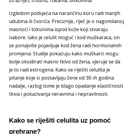
stražnjici, trbuhu, rukama, bokovima.
Izgledom podsjeća na narančinu koru radi manjih
udubina ili čvorića. Preciznije, riječ je o nagomilanoj
masnoći i toksinima ispod kože koji stvaraju
nabore. Iako je celulit moguć i kod muškaraca, on
se ponajviše pojavljuje kod žena radi hormonalnih
promjena. Studije pokazuju kako muškarci mogu
bolje oksidirati masno tkivo od žena, vjeruje se da
je to radi estrogena. Kako se riješiti celulita je
pitanje koje si postavljaju žene od 30-ih godina
nadalje, razlog tome je blago opadanje elastičnosti
tkiva i pokazivanja neravnina i nepravilnosti.
Kako se riješiti celulita uz pomoć
prehrane?