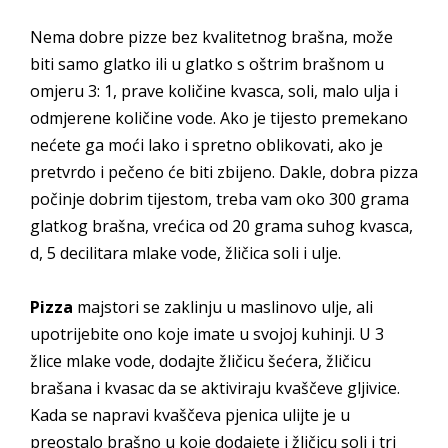
Nema dobre pizze bez kvalitetnog brašna, može
biti samo glatko ili u glatko s oštrim brašnom u
omjeru 3: 1, prave količine kvasca, soli, malo ulja i
odmjerene količine vode. Ako je tijesto premekano
nećete ga moći lako i spretno oblikovati, ako je
pretvrdo i pečeno će biti zbijeno. Dakle, dobra pizza
počinje dobrim tijestom, treba vam oko 300 grama
glatkog brašna, vrećica od 20 grama suhog kvasca,
d, 5 decilitara mlake vode, žličica soli i ulje.
Pizza
majstori se zaklinju u maslinovo ulje, ali
upotrijebite ono koje imate u svojoj kuhinji. U 3
žlice mlake vode, dodajte žličicu šećera, žličicu
brašana i kvasac da se aktiviraju kvaščeve gljivice.
Kada se napravi kvaščeva pjenica ulijte je u
preostalo brašno u koje dodajete i žličicu soli i tri