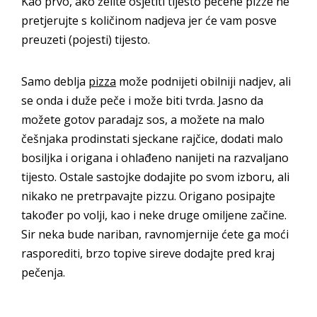
Kao prvo, ako želite osjetiti tijesto pečene pizze ne
pretjerujte s količinom nadjeva jer će vam posve
preuzeti (pojesti) tijesto.
Samo deblja
pizza
može podnijeti obilniji nadjev, ali
se onda i duže peče i može biti tvrda. Jasno da
možete gotov paradajz sos, a možete na malo
češnjaka prodinstati sjeckane rajčice, dodati malo
bosiljka i origana i ohlađeno nanijeti na razvaljano
tijesto. Ostale sastojke dodajite po svom izboru, ali
nikako ne pretrpavajte pizzu. Origano posipajte
također po volji, kao i neke druge omiljene začine.
Sir neka bude nariban, ravnomjernije ćete ga moći
rasporediti, brzo topive sireve dodajte pred kraj
pečenja.