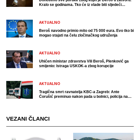
Donosimo sve poruke zbog kojih je Beroš u zatvoru.
Kralo se godinama. Tko će iz vlade biti sljedeći
uhićen?
AKTUALNO
Beroš navodno primio mito od 75 000 eura. Evo tko bi
mogao stajati na čelu zločinačkog udruženja
AKTUALNO
Uhićen ministar zdravstva Vili Beroš, Plenković ga
smijenio: Istraga USKOK-a zbog korupcije
AKTUALNO
Tragična smrt ravnatelja KBC-a Zagreb: Ante
Ćorušić preminuo nakon pada u bolnici, policija na
mjestu događaja
VEZANI ČLANCI