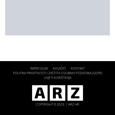
IMPRESSUM
KOLAČIĆI
KONTAKT
POLITIKA PRIVATNOSTI I ZAŠTITA OSOBNIH PODATAKA (GDPR)
UVJETI KORIŠTENJA
COPYRIGHT © 2023. | ARZ.HR