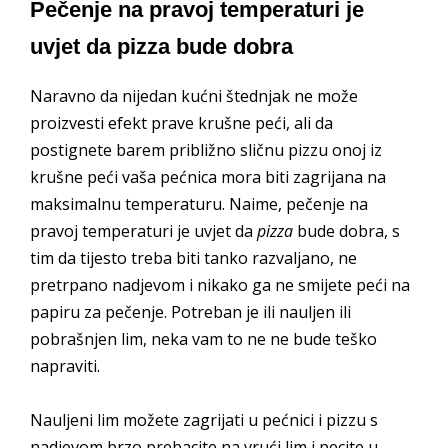
Pečenje na pravoj temperaturi je
uvjet da pizza bude dobra
Naravno da nijedan kućni štednjak ne može
proizvesti efekt prave krušne peći, ali da
postignete barem približno sličnu pizzu onoj iz
krušne peći vaša pećnica mora biti zagrijana na
maksimalnu temperaturu. Naime, pečenje na
pravoj temperaturi je uvjet da
pizza
bude dobra, s
tim da tijesto treba biti tanko razvaljano, ne
pretrpano nadjevom i nikako ga ne smijete peći na
papiru za pečenje. Potreban je ili nauljen ili
pobrašnjen lim, neka vam to ne ne bude teško
napraviti.
Nauljeni lim možete zagrijati u pećnici i pizzu s
nadjevom brzo prebacite na vrući lim i pecite u