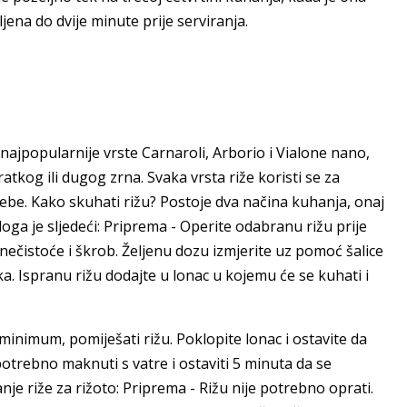
jena do dvije minute prije serviranja.
 najpopularnije vrste Carnaroli, Arborio i Vialone nano,
atkog ili dugog zrna. Svaka vrsta riže koristi se za
rebe. Kako skuhati rižu? Postoje dva načina kuhanja, onaj
iloga je sljedeći: Priprema - Operite odabranu rižu prije
li nečistoće i škrob. Željenu dozu izmjerite uz pomoć šalice
roka. Ispranu rižu dodajte u lonac u kojemu će se kuhati i
minimum, pomiješati rižu. Poklopite lonac i ostavite da
trebno maknuti s vatre i ostaviti 5 minuta da se
nje riže za rižoto: Priprema - Rižu nije potrebno oprati.