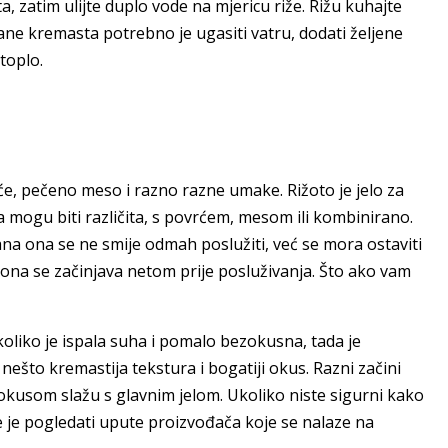
, zatim ulijte duplo vode na mjericu riže. Rižu kuhajte
ane kremasta potrebno je ugasiti vatru, dodati željene
 toplo.
će, pečeno meso i razno razne umake. Rižoto je jelo za
a mogu biti različita, s povrćem, mesom ili kombinirano.
ana ona se ne smije odmah poslužiti, već se mora ostaviti
, ona se začinjava netom prije posluživanja. Što ako vam
koliko je ispala suha i pomalo bezokusna, tada je
nešto kremastija tekstura i bogatiji okus. Razni začini
i okusom slažu s glavnim jelom. Ukoliko niste sigurni kako
lje je pogledati upute proizvođača koje se nalaze na