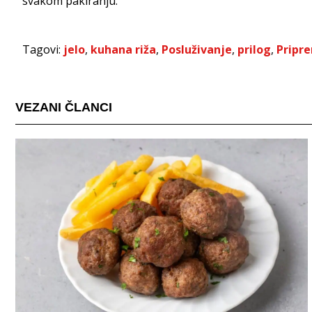
svakom pakiranju.
Tagovi:
jelo
,
kuhana riža
,
Posluživanje
,
prilog
,
Pripr
VEZANI ČLANCI