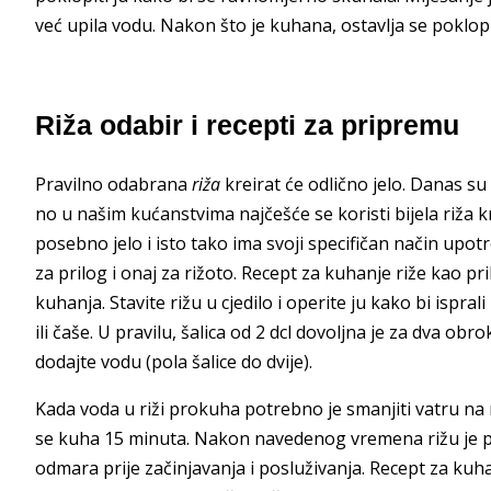
već upila vodu. Nakon što je kuhana, ostavlja se poklopl
Riža odabir i recepti za pripremu
Pravilno odabrana
riža
kreirat će odlično jelo. Danas su
no u našim kućanstvima najčešće se koristi bijela riža kr
posebno jelo i isto tako ima svoji specifičan način upot
za prilog i onaj za rižoto. Recept za kuhanje riže kao pr
kuhanja. Stavite rižu u cjedilo i operite ju kako bi ispra
ili čaše. U pravilu, šalica od 2 dcl dovoljna je za dva ob
dodajte vodu (pola šalice do dvije).
Kada voda u riži prokuha potrebno je smanjiti vatru na 
se kuha 15 minuta. Nakon navedenog vremena rižu je po
odmara prije začinjavanja i posluživanja. Recept za kuha