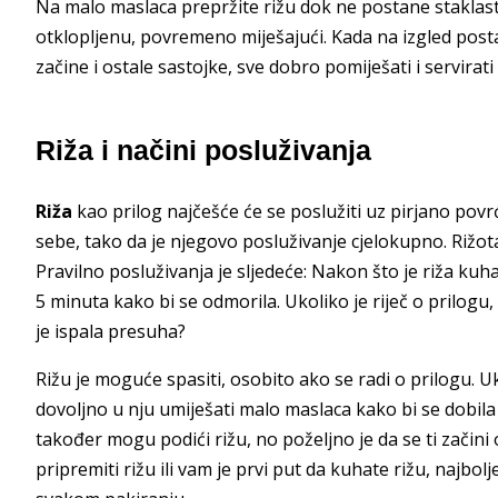
Na malo maslaca prepržite rižu dok ne postane staklasta
otklopljenu, povremeno miješajući. Kada na izgled post
začine i ostale sastojke, sve dobro pomiješati i servirati
Riža i načini posluživanja
Riža
kao prilog najčešće će se poslužiti uz pirjano povr
sebe, tako da je njegovo posluživanje cjelokupno. Rižot
Pravilno posluživanja je sljedeće: Nakon što je riža kuh
5 minuta kako bi se odmorila. Ukoliko je riječ o prilogu
je ispala presuha?
Rižu je moguće spasiti, osobito ako se radi o prilogu. U
dovoljno u nju umiješati malo maslaca kako bi se dobila 
također mogu podići rižu, no poželjno je da se ti začin
pripremiti rižu ili vam je prvi put da kuhate rižu, najbo