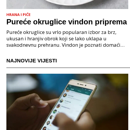
HRANA I PIĆE
Pureće okruglice vindon priprema
Pureće okruglice su vrlo popularan izbor za brz,
ukusan i hranjiv obrok koji se lako uklapa u
svakodnevnu prehranu. Vindon je poznati domaći
proizvođač nudi kvalitetne pureće proizvode koji
omogućuju
NAJNOVIJE VIJESTI