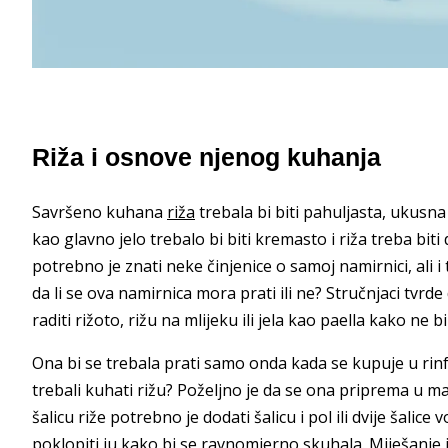
Riža i osnove njenog kuhanja
Savršeno kuhana
riža
trebala bi biti pahuljasta, ukusna 
kao glavno jelo trebalo bi biti kremasto i riža treba bit
potrebno je znati neke činjenice o samoj namirnici, ali i 
da li se ova namirnica mora prati ili ne? Stručnjaci tvrde
raditi rižoto, rižu na mlijeku ili jela kao paella kako ne
Ona bi se trebala prati samo onda kada se kupuje u rinfu
trebali kuhati rižu? Poželjno je da se ona priprema u ma
šalicu riže potrebno je dodati šalicu i pol ili dvije šali
poklopiti ju kako bi se ravnomjerno skuhala. Miješanje j