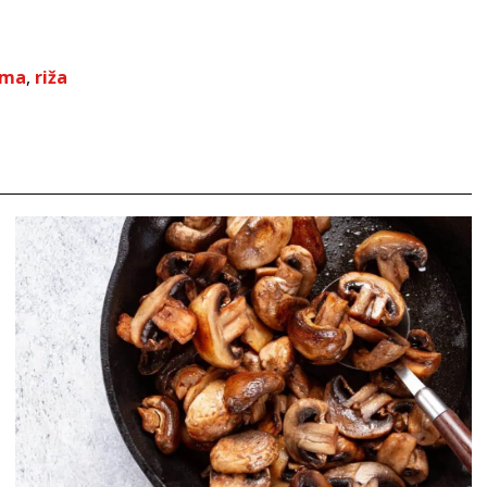
ema
,
riža