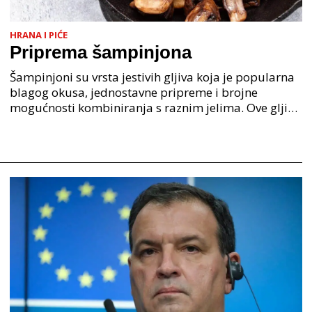
HRANA I PIĆE
Priprema šampinjona
Šampinjoni su vrsta jestivih gljiva koja je popularna
blagog okusa, jednostavne pripreme i brojne
mogućnosti kombiniranja s raznim jelima. Ove gljive
se mogu pronaći tijekom cijele godine u trgovinama