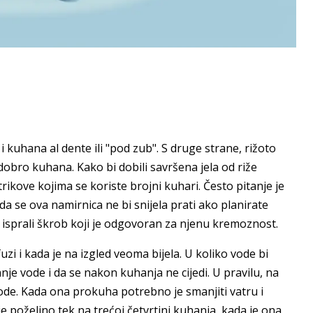
i kuhana al dente ili "pod zub". S druge strane, rižoto
i dobro kuhana. Kako bi dobili savršena jela od riže
trikove kojima se koriste brojni kuhari. Često pitanje je
 da se ova namirnica ne bi snijela prati ako planirate
 bi isprali škrob koji je odgovoran za njenu kremoznost.
zi i kada je na izgled veoma bijela. U koliko vode bi
nje vode i da se nakon kuhanja ne cijedi. U pravilu, na
ce vode. Kada ona prokuha potrebno je smanjiti vatru i
e poželjno tek na trećoj četvrtini kuhanja, kada je ona