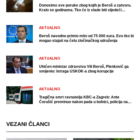
Donosimo sve poruke zbog kojih je Beroš u zatvoru.
Kralo se godinama. Tko će iz vlade biti sljedeći
uhićen?
AKTUALNO
Beroš navodno primio mito od 75 000 eura. Evo tko bi
mogao stajati na čelu zločinačkog udruženja
AKTUALNO
Uhićen ministar zdravstva Vili Beroš, Plenković ga
smijenio: Istraga USKOK-a zbog korupcije
AKTUALNO
Tragična smrt ravnatelja KBC-a Zagreb: Ante
Ćorušić preminuo nakon pada u bolnici, policija na
mjestu događaja
VEZANI ČLANCI