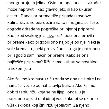
mnogobrojnim jelima. Osim priloga, ona se također
može napraviti i kao glavno jelo, ili kao ukusan
desert. Danas priprema riže pripada u osnove
kulinarstva, no bez obzira na to mnogima se često
dogode određene pogreške pri njenoj pripremi.
Kao i kod svakog jela,
riža
traži posebna pravila
pripreme kako bi dobili ono najbolje od nje. Neki je
vole kremastu, neki prozračnu - stoga je potrebno
prilagoditi sami način pripreme. Kako se ona
najčešće priprema? Rižu ćemo kuhati samostalno ili
u nekom jelu.
Ako želimo kremastu rižu onda se ona ne ispire i ne
namače, već se odmah stavlja kuhati. Ako želimo
dobiti rahlu rižu koja se ne lijepi, onda ju je
potrebno oprati u hladnoj vodi kako bi se uklonio
višak škroba koji čini rižu ljepljivom. Za njeno