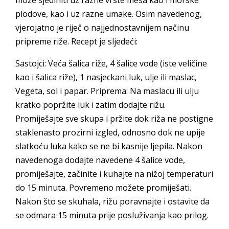
može sjediniti uz razne vrste mesa kao i morske
plodove, kao i uz razne umake. Osim navedenog,
vjerojatno je riječ o najjednostavnijem načinu
pripreme riže. Recept je sljedeći:
Sastojci: Veća šalica riže, 4 šalice vode (iste veličine
kao i šalica riže), 1 nasjeckani luk, ulje ili maslac,
Vegeta, sol i papar. Priprema: Na maslacu ili ulju
kratko popržite luk i zatim dodajte rižu.
Promiješajte sve skupa i pržite dok riža ne postigne
staklenasto prozirni izgled, odnosno dok ne upije
slatkoću luka kako se ne bi kasnije ljepila. Nakon
navedenoga dodajte navedene 4 šalice vode,
promiješajte, začinite i kuhajte na nižoj temperaturi
do 15 minuta. Povremeno možete promiješati.
Nakon što se skuhala, rižu poravnajte i ostavite da
se odmara 15 minuta prije posluživanja kao prilog.