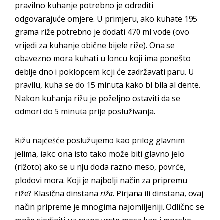
pravilno kuhanje potrebno je odrediti
odgovarajuće omjere. U primjeru, ako kuhate 195
grama riže potrebno je dodati 470 ml vode (ovo
vrijedi za kuhanje obične bijele riže). Ona se
obavezno mora kuhati u loncu koji ima ponešto
deblje dno i poklopcem koji će zadržavati paru. U
pravilu, kuha se do 15 minuta kako bi bila al dente.
Nakon kuhanja rižu je poželjno ostaviti da se
odmori do 5 minuta prije posluživanja.
Rižu najčešće poslužujemo kao prilog glavnim
jelima, iako ona isto tako može biti glavno jelo
(rižoto) ako se u nju doda razno meso, povrće,
plodovi mora. Koji je najbolji način za pripremu
riže? Klasična dinstana
riža
. Pirjana ili dinstana, ovaj
način pripreme je mnogima najomiljeniji. Odlično se