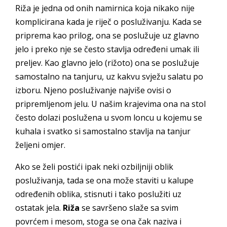
Riža je jedna od onih namirnica koja nikako nije
komplicirana kada je riječ o posluživanju. Kada se
priprema kao prilog, ona se poslužuje uz glavno
jelo i preko nje se često stavlja određeni umak ili
preljev. Kao glavno jelo (rižoto) ona se poslužuje
samostalno na tanjuru, uz kakvu svježu salatu po
izboru. Njeno posluživanje najviše ovisi o
pripremljenom jelu. U našim krajevima ona na stol
često dolazi poslužena u svom loncu u kojemu se
kuhala i svatko si samostalno stavlja na tanjur
željeni omjer.
Ako se želi postići ipak neki ozbiljniji oblik
posluživanja, tada se ona može staviti u kalupe
određenih oblika, stisnuti i tako poslužiti uz
ostatak jela.
Riža
se savršeno slaže sa svim
povrćem i mesom, stoga se ona čak naziva i