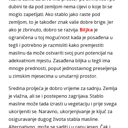
dubini te da pod zemljom nema cijevi o koje bi se
moglo zapetljati. Ako stablo jako raste pod
zemljom, to je također znak vaše dobre brige. Jer
ako je zbrinuto, dobro se razvija.
Biljka
je
ograničena u toj mogućnost kada je posađena u
tegli i potrebno je razmisliti kako premjestiti
maslinu da može ostvariti svoj puni potencijal na
adekvatnom mjestu. Zasađena biljka u tegli ima
mnoge prednosti, poput jednostavnog preseljenja
u zimskim mjesecima u unutarnji prostor.
Sredina proljeća je dobro vrijeme za sadnju. Zemlja
je vlažna, ali se i postepeno zagrijava. Stablo
masline može tada izrasti u vegetaciju i prije svega
ukorijeniti se. Naravno, ukorjenjivanje je ključ za
osiguravanje dugog života stabla masline.
Alternativno, može se saditi i u ranu jesen. Čak i