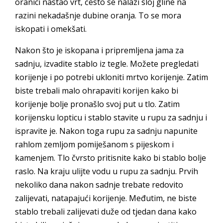
oranici nastao vrt, često se nalazi sloj gline na
razini nekadašnje dubine oranja. To se mora
iskopati i omekšati.
Nakon što je iskopana i pripremljena jama za
sadnju, izvadite stablo iz tegle. Možete pregledati
korijenje i po potrebi ukloniti mrtvo korijenje. Zatim
biste trebali malo ohrapaviti korijen kako bi
korijenje bolje pronašlo svoj put u tlo. Zatim
korijensku lopticu i stablo stavite u rupu za sadnju i
ispravite je. Nakon toga rupu za sadnju napunite
rahlom zemljom pomiješanom s pijeskom i
kamenjem. Tlo čvrsto pritisnite kako bi stablo bolje
raslo. Na kraju ulijte vodu u rupu za sadnju. Prvih
nekoliko dana nakon sadnje trebate redovito
zalijevati, natapajući korijenje. Međutim, ne biste
stablo trebali zalijevati duže od tjedan dana kako