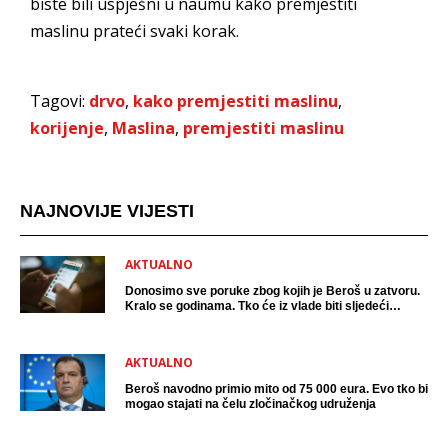
biste bili uspješni u naumu kako premjestiti
maslinu prateći svaki korak.
Tagovi:
drvo
,
kako premjestiti maslinu
,
korijenje
,
Maslina
,
premjestiti maslinu
NAJNOVIJE VIJESTI
AKTUALNO
Donosimo sve poruke zbog kojih je Beroš u zatvoru.
Kralo se godinama. Tko će iz vlade biti sljedeći
uhićen?
AKTUALNO
Beroš navodno primio mito od 75 000 eura. Evo tko bi
mogao stajati na čelu zločinačkog udruženja