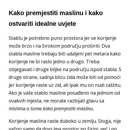
Kako premjestiti maslinu i kako
ostvariti idealne uvjete
Stablu je potrebno puno prostora jer se korijenje
može brzo i na širokom području proširiti. Dva
stabla masline trebaju biti udaljeni pet metara kako
korijenje ne bi raslo jedno u drugo. Treba
izbjegavati i druge biljke na području ispod stabla. S
druge strane, sadnja blizu zida može biti od pomoći
jer korijenje raste uz zid, ali ipak mu on nudi zaštitu.
Ako je vaše stablo masline posađeno na jednom od
ovakvih mjesta, ne morate razbijati glavu sa
mislima o tome
kako premjestiti maslinu
.
Korijenje maslina raste duboko u zemlju. Stoga, nije
važno samo da drvo ima prostor po širini, već i po