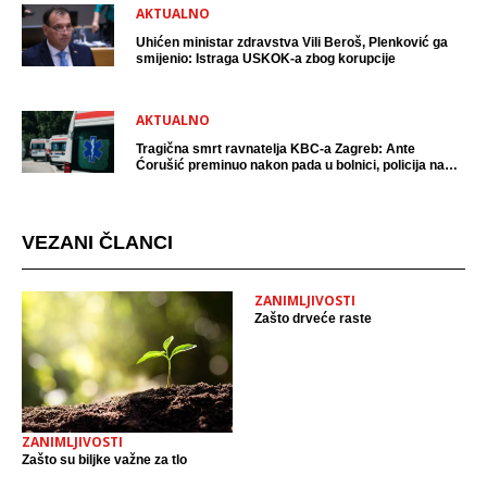
AKTUALNO
Uhićen ministar zdravstva Vili Beroš, Plenković ga
smijenio: Istraga USKOK-a zbog korupcije
AKTUALNO
Tragična smrt ravnatelja KBC-a Zagreb: Ante
Ćorušić preminuo nakon pada u bolnici, policija na
mjestu događaja
VEZANI ČLANCI
ZANIMLJIVOSTI
Zašto drveće raste
ZANIMLJIVOSTI
Zašto su biljke važne za tlo