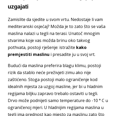
uzgajati
Zamislite da sjedite u svom vrtu. Nedostaje li vam
mediteranski osjećaj? Možda je to zato što se vaša
maslina nalazi u tegli na terasi. Unatoč mnogim
stvarima koje vas možda brinu oko takvog
pothvata, postoji rješenje: istražite
kako
premjestiti maslinu
i presadite ju u svoj vrt.
Budući da maslina preferira blagu klimu, postoji
rizik da stablo neće preživjeti zimu ako nije
zaštićeno. Stoga postoji malo ograničenje kod
idealnih mjesta za uzgoj masline, jer bi u hladnim
regijama biljku zapravo trebalo ostaviti u tegli.
Drvo može podnijeti samo temperature do -10 ° C u
ograničenoj mjeri. U hladnijim regijama maslina u
tegli ima prednost kao mjesto za maslinu zato što