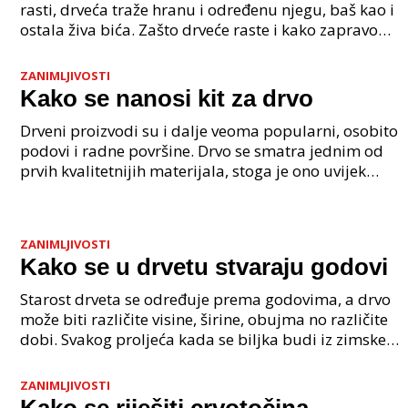
rasti, drveća traže hranu i određenu njegu, baš kao i
ostala živa bića. Zašto drveće raste i kako zapravo
raste drvo? Kada se posadi ili kada nik
ZANIMLJIVOSTI
Kako se nanosi kit za drvo
Drveni proizvodi su i dalje veoma popularni, osobito
podovi i radne površine. Drvo se smatra jednim od
prvih kvalitetnijih materijala, stoga je ono uvijek
rado birano i korišteno. No, unatoč svojim kv
ZANIMLJIVOSTI
Kako se u drvetu stvaraju godovi
Starost drveta se određuje prema godovima, a drvo
može biti različite visine, širine, obujma no različite
dobi. Svakog proljeća kada se biljka budi iz zimske
hibernacije nastaje do ljeta novi god, kru
ZANIMLJIVOSTI