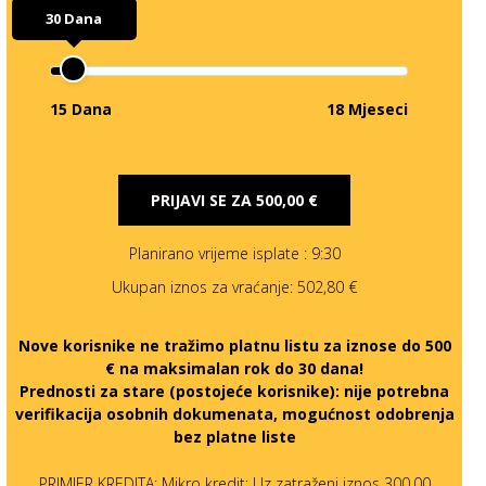
30 Dana
15 Dana
18 Mjeseci
PRIJAVI SE ZA
500,00 €
Planirano vrijeme isplate
: 9:30
Ukupan iznos za vraćanje:
502,80 €
Nove korisnike ne tražimo platnu listu za iznose do 500
€ na maksimalan rok do 30 dana!
Prednosti za stare (postojeće korisnike):
nije potrebna
verifikacija osobnih dokumenata, mogućnost odobrenja
bez platne liste
PRIMJER KREDITA: Mikro kredit: Uz zatraženi iznos 300,00