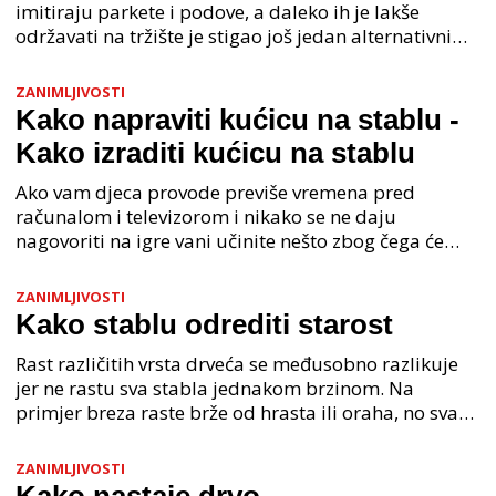
imitiraju parkete i podove, a daleko ih je lakše
održavati na tržište je stigao još jedan alternativni
proizvod koji bi mogao laminatima skresati krila. V
ZANIMLJIVOSTI
Kako napraviti kućicu na stablu -
Kako izraditi kućicu na stablu
Ako vam djeca provode previše vremena pred
računalom i televizorom i nikako se ne daju
nagovoriti na igre vani učinite nešto zbog čega će
jedva čekati da šmugnu iz kuće, napravite mu kućicu
na drvetu,
ZANIMLJIVOSTI
Kako stablu odrediti starost
Rast različitih vrsta drveća se međusobno razlikuje
jer ne rastu sva stabla jednakom brzinom. Na
primjer breza raste brže od hrasta ili oraha, no sva
stabla rastu od proljeća, tokom ljeta do jeseni, a
ZANIMLJIVOSTI