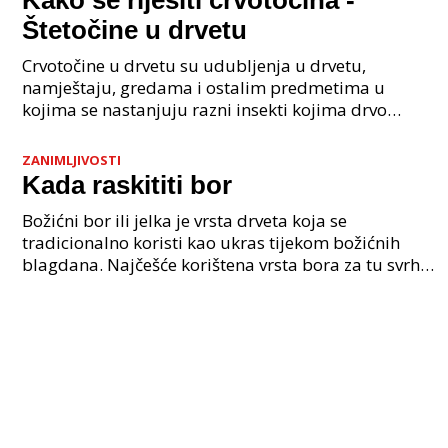
Kako se riješiti crvotočina -
Štetočine u drvetu
Crvotočine u drvetu su udubljenja u drvetu,
namještaju, gredama i ostalim predmetima u
kojima se nastanjuju razni insekti kojima drvo
predstavlja nastambu i hranu. Ovi insekti se nazivaju
ksilofagni i
ZANIMLJIVOSTI
Kada raskititi bor
Božićni bor ili jelka je vrsta drveta koja se
tradicionalno koristi kao ukras tijekom božićnih
blagdana. Najčešće korištena vrsta bora za tu svrhu
je obična ili crna jela i smreka. Ova tradicija kićen