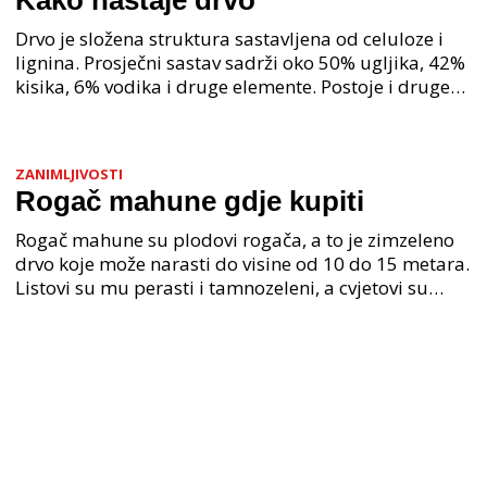
Kako nastaje drvo
Drvo je složena struktura sastavljena od celuloze i
lignina. Prosječni sastav sadrži oko 50% ugljika, 42%
kisika, 6% vodika i druge elemente. Postoje i druge
komponente koje su prisutne kao što su smo
ZANIMLJIVOSTI
Rogač mahune gdje kupiti
Rogač mahune su plodovi rogača, a to je zimzeleno
drvo koje može narasti do visine od 10 do 15 metara.
Listovi su mu perasti i tamnozeleni, a cvjetovi su
mali, zelenkasti i hermafroditski, što znači d