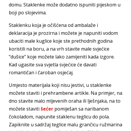
domu. Staklenke može dodatno ispuniti pijeskom u
boji po slojevima.
Staklenku koja je očišćena od ambalaže i
deklaracija je prozirna i možete je napuniti vodom
ubaciti male kuglice koje ste prethodnih godina
koristili na boru, a na vrh stavite male svjećice
"dušice" koje možete lako zamijeniti kada izgore.
Kad ugasite sva svjetla svjećice će davati
romantičan i čaroban osjećaj.
Umjesto materijala koji nisu jestivi, u staklenke
možete staviti i prehrambene artikle. Na primjer, na
dno stavite malo mljevenih oraha ili lješnjaka, na to
možete staviti
šećer
pomiješan sa naribanom
čokoladom, napunite staklenu teglicu do pola.
Zapiknite u sadržaj teglice malu grančicu ružmarina