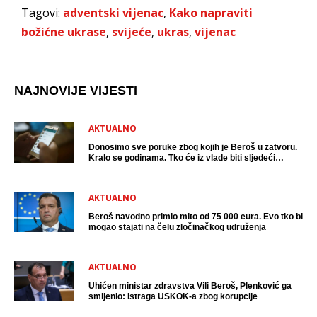
Tagovi:
adventski vijenac
,
Kako napraviti
božićne ukrase
,
svijeće
,
ukras
,
vijenac
NAJNOVIJE VIJESTI
AKTUALNO
Donosimo sve poruke zbog kojih je Beroš u zatvoru.
Kralo se godinama. Tko će iz vlade biti sljedeći
uhićen?
AKTUALNO
Beroš navodno primio mito od 75 000 eura. Evo tko bi
mogao stajati na čelu zločinačkog udruženja
AKTUALNO
Uhićen ministar zdravstva Vili Beroš, Plenković ga
smijenio: Istraga USKOK-a zbog korupcije