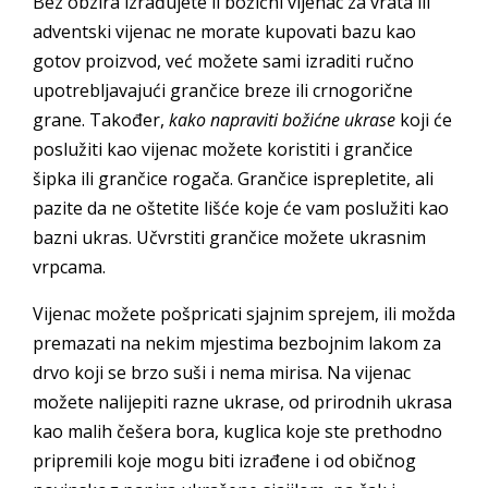
Bez obzira izrađujete li božićni vijenac za vrata ili
adventski vijenac ne morate kupovati bazu kao
gotov proizvod, već možete sami izraditi ručno
upotrebljavajući grančice breze ili crnogorične
grane. Također,
kako napraviti božićne ukrase
koji će
poslužiti kao vijenac možete koristiti i grančice
šipka ili grančice rogača. Grančice isprepletite, ali
pazite da ne oštetite lišće koje će vam poslužiti kao
bazni ukras. Učvrstiti grančice možete ukrasnim
vrpcama.
Vijenac možete pošpricati sjajnim sprejem, ili možda
premazati na nekim mjestima bezbojnim lakom za
drvo koji se brzo suši i nema mirisa. Na vijenac
možete nalijepiti razne ukrase, od prirodnih ukrasa
kao malih češera bora, kuglica koje ste prethodno
pripremili koje mogu biti izrađene i od običnog