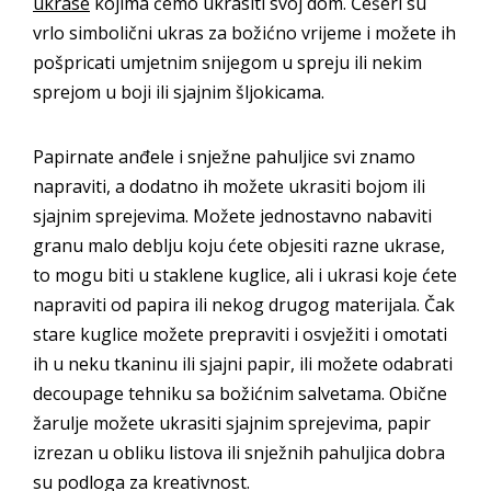
ukrase
kojima ćemo ukrasiti svoj dom. Češeri su
vrlo simbolični ukras za božićno vrijeme i možete ih
pošpricati umjetnim snijegom u spreju ili nekim
sprejom u boji ili sjajnim šljokicama.
Papirnate anđele i snježne pahuljice svi znamo
napraviti, a dodatno ih možete ukrasiti bojom ili
sjajnim sprejevima. Možete jednostavno nabaviti
granu malo deblju koju ćete objesiti razne ukrase,
to mogu biti u staklene kuglice, ali i ukrasi koje ćete
napraviti od papira ili nekog drugog materijala. Čak
stare kuglice možete prepraviti i osvježiti i omotati
ih u neku tkaninu ili sjajni papir, ili možete odabrati
decoupage tehniku sa božićnim salvetama. Obične
žarulje možete ukrasiti sjajnim sprejevima, papir
izrezan u obliku listova ili snježnih pahuljica dobra
su podloga za kreativnost.