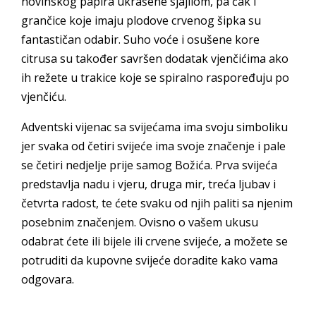
novinskog papira ukrašene sjajilom, pa čak i
grančice koje imaju plodove crvenog šipka su
fantastičan odabir. Suho voće i osušene kore
citrusa su također savršen dodatak vjenčićima ako
ih režete u trakice koje se spiralno raspoređuju po
vjenčiću.
Adventski vijenac sa svijećama ima svoju simboliku
jer svaka od četiri svijeće ima svoje značenje i pale
se četiri nedjelje prije samog Božića. Prva svijeća
predstavlja nadu i vjeru, druga mir, treća ljubav i
četvrta radost, te ćete svaku od njih paliti sa njenim
posebnim značenjem. Ovisno o vašem ukusu
odabrat ćete ili bijele ili crvene svijeće, a možete se
potruditi da kupovne svijeće doradite kako vama
odgovara.