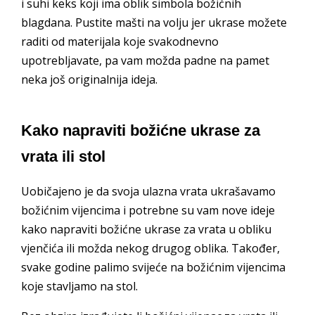
i suhi keks koji ima oblik simbola božićnih
blagdana. Pustite mašti na volju jer ukrase možete
raditi od materijala koje svakodnevno
upotrebljavate, pa vam možda padne na pamet
neka još originalnija ideja.
Kako napraviti božićne ukrase za
vrata ili stol
Uobičajeno je da svoja ulazna vrata ukrašavamo
božićnim vijencima i potrebne su vam nove ideje
kako napraviti božićne ukrase za vrata u obliku
vjenčića ili možda nekog drugog oblika. Također,
svake godine palimo svijeće na božićnim vijencima
koje stavljamo na stol.