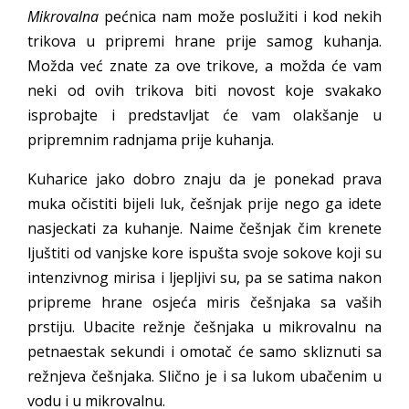
Mikrovalna
pećnica nam može poslužiti i kod nekih
trikova u pripremi hrane prije samog kuhanja.
Možda već znate za ove trikove, a možda će vam
neki od ovih trikova biti novost koje svakako
isprobajte i predstavljat će vam olakšanje u
pripremnim radnjama prije kuhanja.
Kuharice jako dobro znaju da je ponekad prava
muka očistiti bijeli luk, češnjak prije nego ga idete
nasjeckati za kuhanje. Naime češnjak čim krenete
ljuštiti od vanjske kore ispušta svoje sokove koji su
intenzivnog mirisa i ljepljivi su, pa se satima nakon
pripreme hrane osjeća miris češnjaka sa vaših
prstiju. Ubacite režnje češnjaka u mikrovalnu na
petnaestak sekundi i omotač će samo skliznuti sa
režnjeva češnjaka. Slično je i sa lukom ubačenim u
vodu i u mikrovalnu.