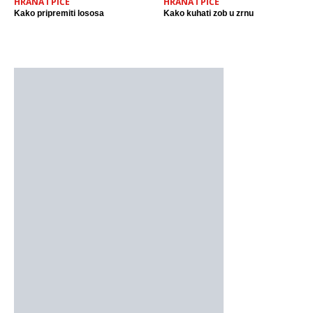
HRANA I PIĆE
HRANA I PIĆE
Kako pripremiti lososa
Kako kuhati zob u zrnu