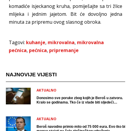
komadiće isjeckanog kruha, pomiješajte sa tri žlice
mlijeka i jednim jajetom. Bit će dovoljno jedna
minuta za pripremu ovog slasnog obroka.
Tagovi:
kuhanje
,
mikrovalna
,
mikrovalna
pećnica
,
pećnica
,
pripremanje
NAJNOVIJE VIJESTI
AKTUALNO
Donosimo sve poruke zbog kojih je Beroš u zatvoru.
Kralo se godinama. Tko će iz vlade biti sljedeći
uhićen?
AKTUALNO
Beroš navodno primio mito od 75 000 eura. Evo tko bi