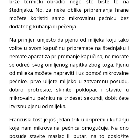
brže termički obraditi nego što biste to na
štednjaku. No, za neke oblike pripremanja hrane
možete koristiti samo mikrovalnu pećnicu bez
dodatnog kuhanja ili pečenja.
Na primjer umjesto da pjenu od mlijeka koju tako
volite u svom kapučinu pripremate na štednjaku i
nemate aparat za pripremanje kapučina, ne morate
se odreći svog omiljenog napitka zbog toga. Pjenu
od mlijeka možete napraviti i uz pomoć mikrovalne
pećnice. prvo ulijete mlijeko u zatvorenu posudu,
dobro protresite, skinite poklopac i stavite u
mikrovalnu pećnicu na trideset sekundi, dobit ćete
izvrsnu pjenu od mlijeka.
Francuski tost je još jedan trik u pripremi i kuhanju
koje nam mikrovalna pećnica omogućuje. Na dno
posude stavite maslac ili putar, na to posložite