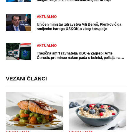
mogao stajati na čelu zločinačkog udruženja
AKTUALNO
Uhićen ministar zdravstva Vili Beroš, Plenković ga
smijenio: Istraga USKOK-a zbog korupcije
AKTUALNO
Tragična smrt ravnatelja KBC-a Zagreb: Ante
Ćorušić preminuo nakon pada u bolnici, policija na
mjestu događaja
VEZANI ČLANCI