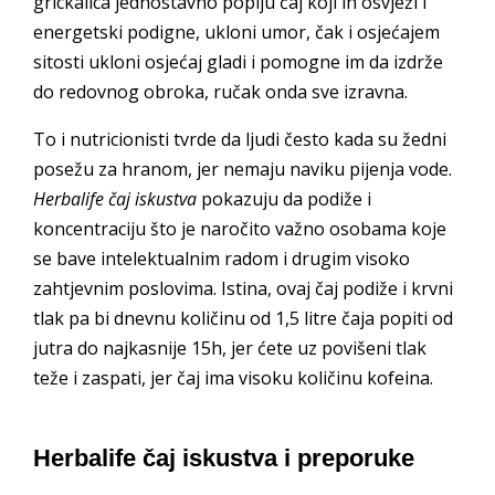
grickalica jednostavno popiju čaj koji ih osvježi i
energetski podigne, ukloni umor, čak i osjećajem
sitosti ukloni osjećaj gladi i pomogne im da izdrže
do redovnog obroka, ručak onda sve izravna.
To i nutricionisti tvrde da ljudi često kada su žedni
posežu za hranom, jer nemaju naviku pijenja vode.
Herbalife čaj iskustva
pokazuju da podiže i
koncentraciju što je naročito važno osobama koje
se bave intelektualnim radom i drugim visoko
zahtjevnim poslovima. Istina, ovaj čaj podiže i krvni
tlak pa bi dnevnu količinu od 1,5 litre čaja popiti od
jutra do najkasnije 15h, jer ćete uz povišeni tlak
teže i zaspati, jer čaj ima visoku količinu kofeina.
Herbalife čaj iskustva i preporuke