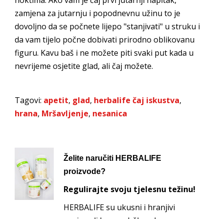
noktima. Ako vam je čaj prvi jutarnji napitak,
zamjena za jutarnju i popodnevnu užinu to je
dovoljno da se počnete lijepo "stanjivati" u struku i
da vam tijelo počne dobivati prirodno oblikovanu
figuru. Kavu baš i ne možete piti svaki put kada u
nevrijeme osjetite glad, ali čaj možete.
Tagovi:
apetit
,
glad
,
herbalife čaj iskustva
,
hrana
,
Mršavljenje
,
nesanica
Želite naručiti HERBALIFE
proizvode?
Regulirajte svoju tjelesnu težinu!
HERBALIFE su ukusni i hranjivi