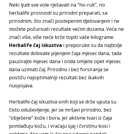
Neki ljudi sve vole rješavati na "ho-ruk", no
herbalife proizvodi su prirodni preparati, sa
prirodnim, što znači postepenim djelovanjem i ne
možete požurivati rezultate većim dozama. Veće ne
znači više, više neće brže topiti vaše kilograme.
Herbalife čaj iskustva
i preporuke su da najbolje
rezultate dobivate pijenjem čaja mjesec dana, tada
pauzirajte mjesec dana i onda smijete opet mjesec
dana uzimati čaj. Prirodno i bez forsiranja se
postižu najoptimalniji rezultati bez ikakvih
nuspojava.
Herbalife čaj iskustva onih koji se drže uputa su
čisto oduševljenje, jer se mršavi prirodno, bez
"obješene" kože i bora, jer aktivne tvari iz čaja
pomlađuju kožu, i vraćaju sjaj i čvrstinu kosi i