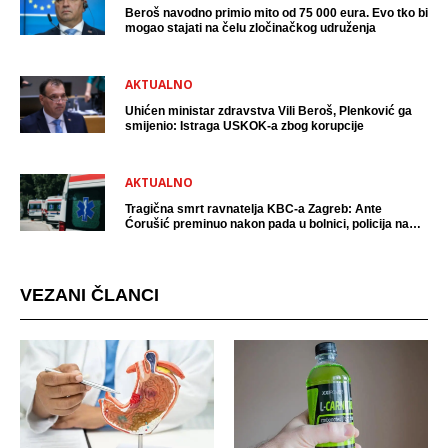
Beroš navodno primio mito od 75 000 eura. Evo tko bi
mogao stajati na čelu zločinačkog udruženja
AKTUALNO
Uhićen ministar zdravstva Vili Beroš, Plenković ga
smijenio: Istraga USKOK-a zbog korupcije
AKTUALNO
Tragična smrt ravnatelja KBC-a Zagreb: Ante
Ćorušić preminuo nakon pada u bolnici, policija na
mjestu događaja
VEZANI ČLANCI