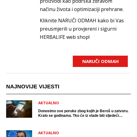
proizvodi kao podrška zdravom
načinu života i optimizaciji prehrane.
Kliknite NARUČI ODMAH kako bi Vas
preusmjerili u provjereni i sigurni
HERBALIFE web shop!
NARUČI ODMAH
NAJNOVIJE VIJESTI
AKTUALNO
Donosimo sve poruke zbog kojih je Beroš u zatvoru.
Kralo se godinama. Tko će iz vlade biti sljedeći
uhićen?
AKTUALNO