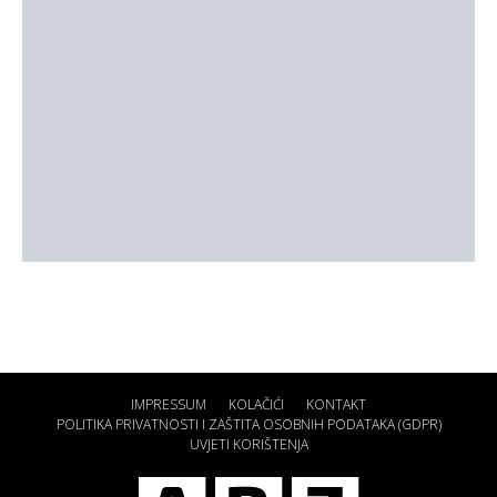
IMPRESSUM
KOLAČIĆI
KONTAKT
POLITIKA PRIVATNOSTI I ZAŠTITA OSOBNIH PODATAKA (GDPR)
UVJETI KORIŠTENJA