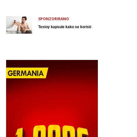
SPONZORIRANO
Testoy kapsule kako se koristi