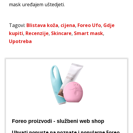
mask uređajem uštedjeti.
Tagovi:
Blistava koža
,
cijena
,
Foreo Ufo
,
Gdje
kupiti
,
Recenzije
,
Skincare
,
Smart mask
,
Upotreba
Foreo proizvodi - službeni web shop
Uhvati popuste na poznate i popularne Foreo