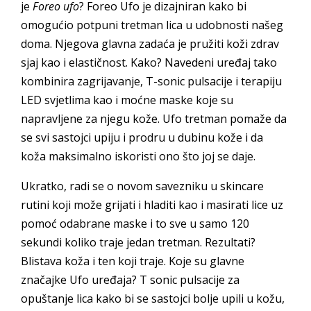
je
Foreo ufo
? Foreo Ufo je dizajniran kako bi
omogućio potpuni tretman lica u udobnosti našeg
doma. Njegova glavna zadaća je pružiti koži zdrav
sjaj kao i elastičnost. Kako? Navedeni uređaj tako
kombinira zagrijavanje, T-sonic pulsacije i terapiju
LED svjetlima kao i moćne maske koje su
napravljene za njegu kože. Ufo tretman pomaže da
se svi sastojci upiju i prodru u dubinu kože i da
koža maksimalno iskoristi ono što joj se daje.
Ukratko, radi se o novom savezniku u skincare
rutini koji može grijati i hladiti kao i masirati lice uz
pomoć odabrane maske i to sve u samo 120
sekundi koliko traje jedan tretman. Rezultati?
Blistava koža i ten koji traje. Koje su glavne
značajke Ufo uređaja? T sonic pulsacije za
opuštanje lica kako bi se sastojci bolje upili u kožu,