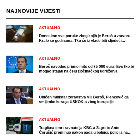
NAJNOVIJE VIJESTI
AKTUALNO
Donosimo sve poruke zbog kojih je Beroš u zatvoru.
Kralo se godinama. Tko će iz vlade biti sljedeći
uhićen?
AKTUALNO
Beroš navodno primio mito od 75 000 eura. Evo tko bi
mogao stajati na čelu zločinačkog udruženja
AKTUALNO
Uhićen ministar zdravstva Vili Beroš, Plenković ga
smijenio: Istraga USKOK-a zbog korupcije
AKTUALNO
Tragična smrt ravnatelja KBC-a Zagreb: Ante
Ćorušić preminuo nakon pada u bolnici, policija na
mjestu događaja