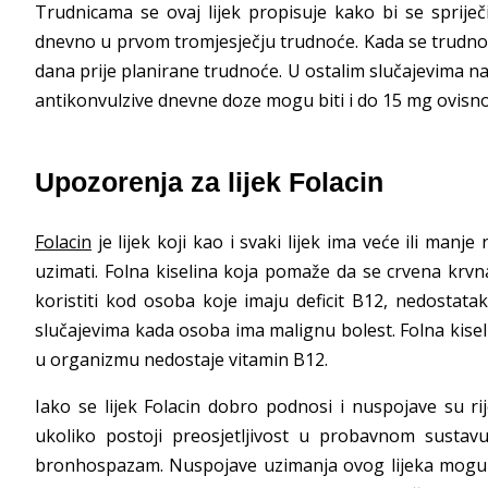
Trudnicama se ovaj lijek propisuje kako bi se sprije
dnevno u prvom tromjesječju trudnoće. Kada se trudnoć
dana prije planirane trudnoće. U ostalim slučajevima na
antikonvulzive dnevne doze mogu biti i do 15 mg ovisn
Upozorenja za lijek Folacin
Folacin
je lijek koji kao i svaki lijek ima veće ili manj
uzimati. Folna kiselina koja pomaže da se crvena krv
koristiti kod osoba koje imaju deficit B12, nedostat
slučajevima kada osoba ima malignu bolest. Folna kis
u organizmu nedostaje vitamin B12.
Iako se lijek Folacin dobro podnosi i nuspojave su ri
ukoliko postoji preosjetljivost u probavnom sustavu
bronhospazam. Nuspojave uzimanja ovog lijeka mogu bi