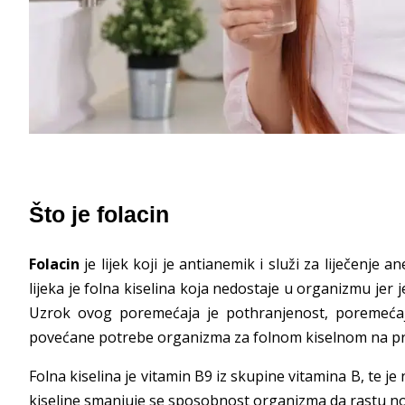
Što je folacin
Folacin
je lijek koji je antianemik i služi za liječenje 
lijeka je folna kiselina koja nedostaje u organizmu jer
Uzrok ovog poremećaja je pothranjenost, poremećaj p
povećane potrebe organizma za folnom kiselnom na pri
Folna kiselina je vitamin B9 iz skupine vitamina B, te 
kiseline smanjuje se sposobnost organizma da rastu nov