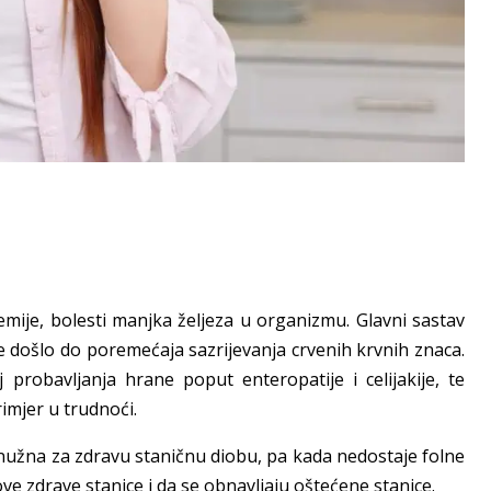
anemije, bolesti manjka željeza u organizmu. Glavni sastav
 je došlo do poremećaja sazrijevanja crvenih krvnih znaca.
robavljanja hrane poput enteropatije i celijakije, te
mjer u trudnoći.
je nužna za zdravu staničnu diobu, pa kada nedostaje folne
e zdrave stanice i da se obnavljaju oštećene stanice.