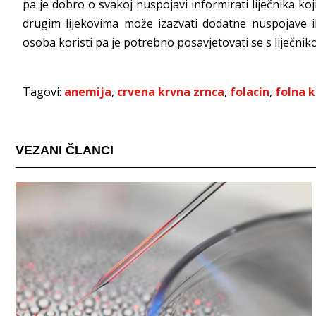
pa je dobro o svakoj nuspojavi informirati liječnika koj
drugim lijekovima može izazvati dodatne nuspojave ili
osoba koristi pa je potrebno posavjetovati se s liječnik
Tagovi:
anemija
,
crvena krvna zrnca
,
folacin
,
folna k
VEZANI ČLANCI