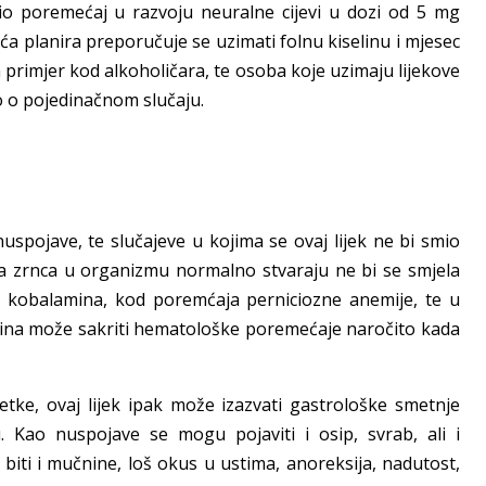
čio poremećaj u razvoju neuralne cijevi u dozi od 5 mg
a planira preporučuje se uzimati folnu kiselinu i mjesec
 primjer kod alkoholičara, te osoba koje uzimaju lijekove
o o pojedinačnom slučaju.
e nuspojave, te slučajeve u kojima se ovaj lijek ne bi smio
na zrnca u organizmu normalno stvaraju ne bi se smjela
ak kobalamina, kod poremćaja perniciozne anemije, te u
elina može sakriti hematološke poremećaje naročito kada
jetke, ovaj lijek ipak može izazvati gastrološke smetnje
. Kao nuspojave se mogu pojaviti i osip, svrab, ali i
ti i mučnine, loš okus u ustima, anoreksija, nadutost,