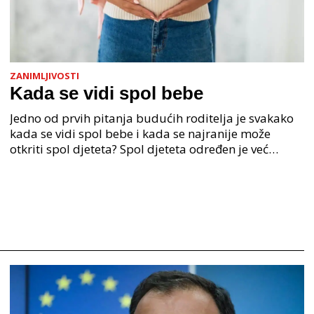
ZANIMLJIVOSTI
Kada se vidi spol bebe
Jedno od prvih pitanja budućih roditelja je svakako
kada se vidi spol bebe i kada se najranije može
otkriti spol djeteta? Spol djeteta određen je već
samim začećem i to ulaskom spermija u jajnu stanic