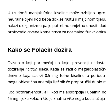
U trudnoći manjak folne kiseline može ozbiljno ugroz
neuralne cijevi kod beba dok se rastu u majčinom tijelu
nalazi u organizmu pa je potrebno umjetno unositi dod
proizvodio crvena krvna zrnca za normalno funkcionira
Kako se Folacin dozira
Ovisno o koji poremećaj i o kojoj prevenciji nedostat
doziranje
Folacin
lijeka. Kada se radi o megaloblastično
dnevno koja sadrži 0,5 mg folne kiseline u periodu t
megaloblastična anemija liječnik će preporučiti duplo
Kod pothranjenosti, ali i kod malapsorpcije i upalnih bo
15 mg lijeka Folacin što je znatno više nego kod slučaj