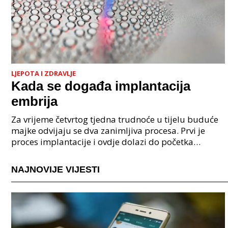
LJEPOTA I ZDRAVLJE
Kada se događa implantacija
embrija
Za vrijeme četvrtog tjedna trudnoće u tijelu buduće
majke odvijaju se dva zanimljiva procesa. Prvi je
proces implantacije i ovdje dolazi do početka
stvaranja posteljice koja će biti glavna veza između
NAJNOVIJE VIJESTI