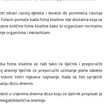
iti zdravi razvoj djeteta i dovesti do poremeća razvoja
. Folacin pomaže kada folna kiselina nije dostatna koja se
atne količine folne kiseline kako bi organizam normalno
nje organizma i metaolizam.
ka folne kiseline se radi tako će liječnik i preporučiti
j anemiji liječnik će preporučiti uzimanje jedne tablete
okom četiri mjeseca najmanje. Kada se želi spriječiti
 manju dozu dnevno.
lesti u crijevima dnevna doza koju će liječnik propisati je
a megaloblastična anemija.