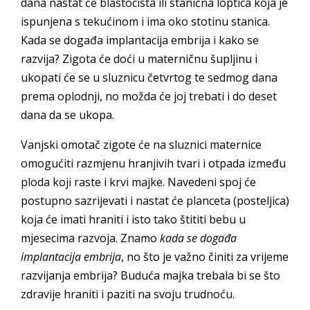
dana nastat će blastocista ili stanična loptica koja je
ispunjena s tekućinom i ima oko stotinu stanica.
Kada se događa implantacija embrija i kako se
razvija? Zigota će doći u materničnu šupljinu i
ukopati će se u sluznicu četvrtog te sedmog dana
prema oplodnji, no možda će joj trebati i do deset
dana da se ukopa.
Vanjski omotač zigote će na sluznici maternice
omogućiti razmjenu hranjivih tvari i otpada između
ploda koji raste i krvi majke. Navedeni spoj će
postupno sazrijevati i nastat će planceta (posteljica)
koja će imati hraniti i isto tako štititi bebu u
mjesecima razvoja. Znamo
kada se događa
implantacija embrija
, no što je važno činiti za vrijeme
razvijanja embrija? Buduća majka trebala bi se što
zdravije hraniti i paziti na svoju trudnoću.