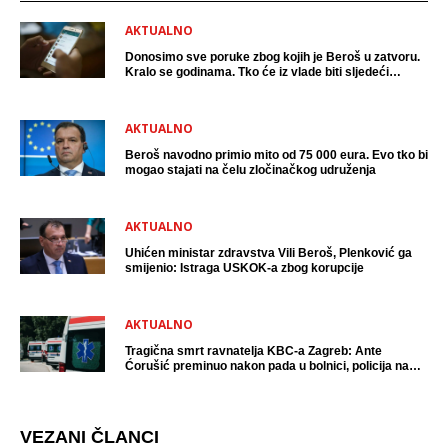
AKTUALNO
Donosimo sve poruke zbog kojih je Beroš u zatvoru.
Kralo se godinama. Tko će iz vlade biti sljedeći
uhićen?
AKTUALNO
Beroš navodno primio mito od 75 000 eura. Evo tko bi
mogao stajati na čelu zločinačkog udruženja
AKTUALNO
Uhićen ministar zdravstva Vili Beroš, Plenković ga
smijenio: Istraga USKOK-a zbog korupcije
AKTUALNO
Tragična smrt ravnatelja KBC-a Zagreb: Ante
Ćorušić preminuo nakon pada u bolnici, policija na
mjestu događaja
VEZANI ČLANCI