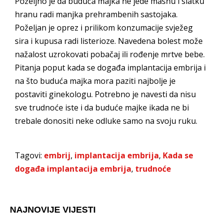
Poželjno je da buduća majka ne jede masnu i slatku
hranu radi manjka prehrambenih sastojaka.
Poželjan je oprez i prilikom konzumacije svježeg
sira i kupusa radi listerioze. Navedena bolest može
nažalost uzrokovati pobačaj ili rođenje mrtve bebe.
Pitanja poput kada se događa implantacija embrija i
na što buduća majka mora paziti najbolje je
postaviti ginekologu. Potrebno je navesti da nisu
sve trudnoće iste i da buduće majke ikada ne bi
trebale donositi neke odluke samo na svoju ruku.
Tagovi:
embrij
,
implantacija embrija
,
Kada se
događa implantacija embrija
,
trudnoće
NAJNOVIJE VIJESTI