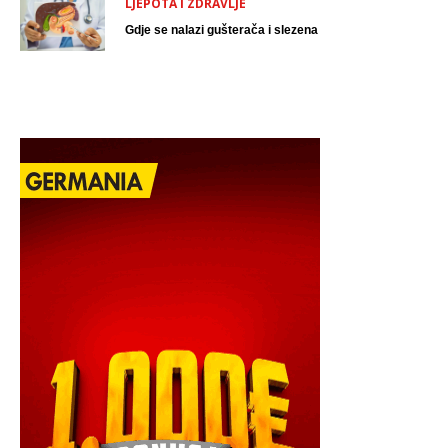
LJEPOTA I ZDRAVLJE
Gdje se nalazi gušterača i slezena