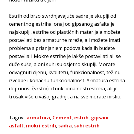
Estrih od brzo stvrdnjavajuće sadre je skuplji od
cementnog estriha, onaj od gipsanog asfalta je
najskuplji, estrihe od plastičnih materijala možete
postavljati bez armaturne mreže, ali možete imati
problema s prianjanjem podova kada ih budete
postavljali. Mokre estrihe je lakše postavljati ali se
duže suše, a oni suhi su osjetno skuplji. Morate
odvagnuti cijenu, kvalitetu, funkcionalnost, težinu
izvedbe i konačnu funkcionalnost. Armatura estriha
doprinosi čvrstoći i funkcionalnosti estriha, ali je
trošak više u vašoj gradnji, a na sve morate misliti.
Tagovi:
armatura
,
Cement
,
estrih
,
gipsani
asfalt
,
mokri estrih
,
sadra
,
suhi estrih