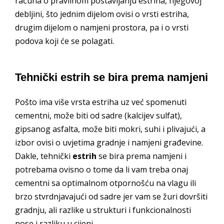
računa o pravilnom postavljanju estriha, njegovoj
debljini, što jednim dijelom ovisi o vrsti estriha,
drugim dijelom o namjeni prostora, pa i o vrsti
podova koji će se polagati.
Tehnički estrih se bira prema namjeni
Pošto ima više vrsta estriha uz već spomenuti
cementni, može biti od sadre (kalcijev sulfat),
gipsanog asfalta, može biti mokri, suhi i plivajući, a
izbor ovisi o uvjetima gradnje i namjeni građevine.
Dakle, tehnički
estrih
se bira prema namjeni i
potrebama ovisno o tome da li vam treba onaj
cementni sa optimalnom otpornošću na vlagu ili
brzo stvrdnjavajući od sadre jer vam se žuri dovršiti
gradnju, ali razlike u strukturi i funkcionalnosti
nose i razliku u cijeni.