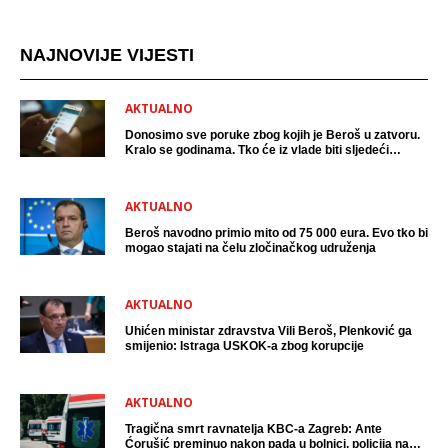
NAJNOVIJE VIJESTI
AKTUALNO
Donosimo sve poruke zbog kojih je Beroš u zatvoru.
Kralo se godinama. Tko će iz vlade biti sljedeći
uhićen?
AKTUALNO
Beroš navodno primio mito od 75 000 eura. Evo tko bi
mogao stajati na čelu zločinačkog udruženja
AKTUALNO
Uhićen ministar zdravstva Vili Beroš, Plenković ga
smijenio: Istraga USKOK-a zbog korupcije
AKTUALNO
Tragična smrt ravnatelja KBC-a Zagreb: Ante
Ćorušić preminuo nakon pada u bolnici, policija na