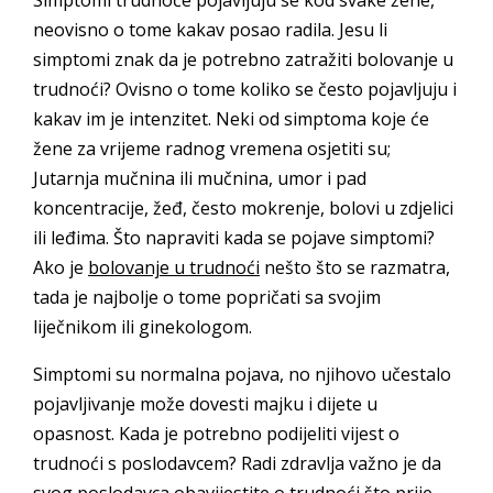
Simptomi trudnoće pojavljuju se kod svake žene,
neovisno o tome kakav posao radila. Jesu li
simptomi znak da je potrebno zatražiti bolovanje u
trudnoći? Ovisno o tome koliko se često pojavljuju i
kakav im je intenzitet. Neki od simptoma koje će
žene za vrijeme radnog vremena osjetiti su;
Jutarnja mučnina ili mučnina, umor i pad
koncentracije, žeđ, često mokrenje, bolovi u zdjelici
ili leđima. Što napraviti kada se pojave simptomi?
Ako je
bolovanje u trudnoći
nešto što se razmatra,
tada je najbolje o tome popričati sa svojim
liječnikom ili ginekologom.
Simptomi su normalna pojava, no njihovo učestalo
pojavljivanje može dovesti majku i dijete u
opasnost. Kada je potrebno podijeliti vijest o
trudnoći s poslodavcem? Radi zdravlja važno je da