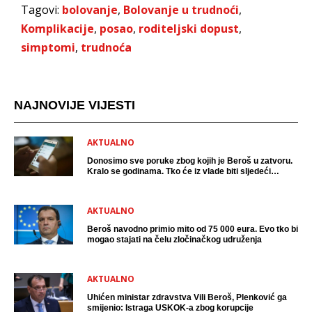
Tagovi:
bolovanje
,
Bolovanje u trudnoći
,
Komplikacije
,
posao
,
roditeljski dopust
,
simptomi
,
trudnoća
NAJNOVIJE VIJESTI
AKTUALNO
Donosimo sve poruke zbog kojih je Beroš u zatvoru.
Kralo se godinama. Tko će iz vlade biti sljedeći
uhićen?
AKTUALNO
Beroš navodno primio mito od 75 000 eura. Evo tko bi
mogao stajati na čelu zločinačkog udruženja
AKTUALNO
Uhićen ministar zdravstva Vili Beroš, Plenković ga
smijenio: Istraga USKOK-a zbog korupcije