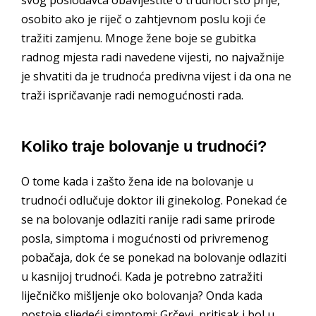
svog poslodavca obavijestite o trudnoći što prije,
osobito ako je riječ o zahtjevnom poslu koji će
tražiti zamjenu. Mnoge žene boje se gubitka
radnog mjesta radi navedene vijesti, no najvažnije
je shvatiti da je trudnoća predivna vijest i da ona ne
traži ispričavanje radi nemogućnosti rada.
Koliko traje bolovanje u trudnoći?
O tome kada i zašto žena ide na bolovanje u
trudnoći odlučuje doktor ili ginekolog. Ponekad će
se na bolovanje odlaziti ranije radi same prirode
posla, simptoma i mogućnosti od privremenog
pobačaja, dok će se ponekad na bolovanje odlaziti
u kasnijoj trudnoći. Kada je potrebno zatražiti
liječničko mišljenje oko bolovanja? Onda kada
postoje sljedeći simptomi; Grčevi, pritisak i bol u