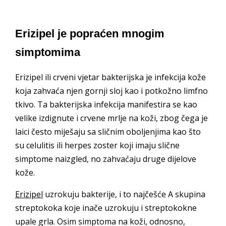
Erizipel je popraćen mnogim
simptomima
Erizipel ili crveni vjetar bakterijska je infekcija kože
koja zahvaća njen gornji sloj kao i potkožno limfno
tkivo. Ta bakterijska infekcija manifestira se kao
velike izdignute i crvene mrlje na koži, zbog čega je
laici često miješaju sa sličnim oboljenjima kao što
su celulitis ili herpes zoster koji imaju slične
simptome naizgled, no zahvaćaju druge dijelove
kože.
Erizipel
uzrokuju bakterije, i to najčešće A skupina
streptokoka koje inače uzrokuju i streptokokne
upale grla. Osim simptoma na koži, odnosno,