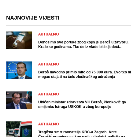
NAJNOVIJE VIJESTI
AKTUALNO
Donosimo sve poruke zbog kojih je Beroš u zatvoru.
Kralo se godinama. Tko će iz vlade biti sljedeći
uhićen?
AKTUALNO
Beroš navodno primio mito od 75 000 eura. Evo tko bi
mogao stajati na čelu zločinačkog udruženja
AKTUALNO
Uhićen ministar zdravstva Vili Beroš, Plenković ga
smijenio: Istraga USKOK-a zbog korupcije
AKTUALNO
Tragična smrt ravnatelja KBC-a Zagreb: Ante
Ćorušić preminuo nakon pada u bolnici, policija na