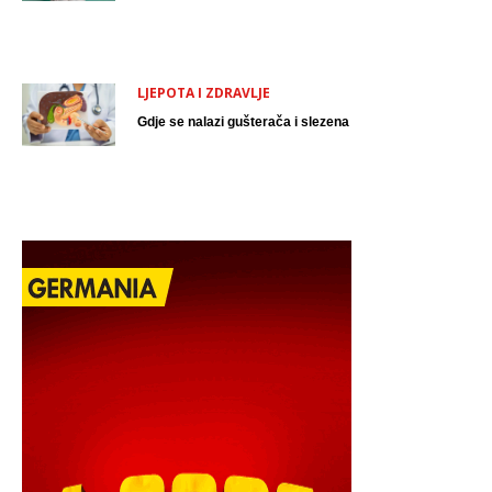
LJEPOTA I ZDRAVLJE
Gdje se nalazi gušterača i slezena