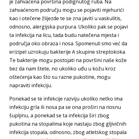
je zahvaćena površina podignutog ruba. Na
zahvaćenom području mogu se pojaviti mjehurići
kao i otečene žlijezde te se zna javiti u vaskulitis,
odnosno, alergijska purpura. Ukoliko pak se pojavi
ta infekcija na licu, tada budu natečena mjesta i
područja oko obraza i nosa. Spomenuli smo već da
erizipel uzrokuju bakterije A skupine streptokoka.
Te bakterije mogu postojati na površini naše kože
bez da nam štete, no ukoliko uđu u kožu kroz
oštećenja kao što su razne pukotine, mogu
napraviti infekciju.
Ponekad se te infekcije razviju ukoliko netko ima
infekciju grla ili nosa pa se ona proširi na nosnu
šupljinu, a ponekad se ta infekcija širi zbog
pukotina na stopalima koje nastaju zbog gljivičnih
infekcija stopala, odnosno, zbog atletskog stopala