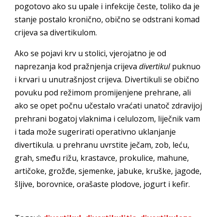
pogotovo ako su upale i infekcije česte, toliko da je
stanje postalo kronično, obično se odstrani komad
crijeva sa divertikulom.
Ako se pojavi krv u stolici, vjerojatno je od
naprezanja kod pražnjenja crijeva
divertikul
puknuo
i krvari u unutrašnjost crijeva. Divertikuli se obično
povuku pod režimom promijenjene prehrane, ali
ako se opet počnu učestalo vraćati unatoč zdravijoj
prehrani bogatoj vlaknima i celulozom, liječnik vam
i tada može sugerirati operativno uklanjanje
divertikula. u prehranu uvrstite ječam, zob, leću,
grah, smeđu rižu, krastavce, prokulice, mahune,
artičoke, grožđe, sjemenke, jabuke, kruške, jagode,
šljive, borovnice, orašaste plodove, jogurt i kefir.