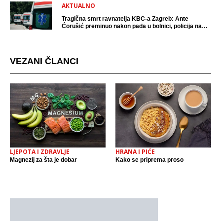
AKTUALNO
Tragična smrt ravnatelja KBC-a Zagreb: Ante
Ćorušić preminuo nakon pada u bolnici, policija na
mjestu događaja
VEZANI ČLANCI
LJEPOTA I ZDRAVLJE
HRANA I PIĆE
Magnezij za šta je dobar
Kako se priprema proso