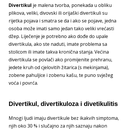
Divertikul
je malena tvorba, ponekada u obliku
plikova, veliki, divovski ili orijaški divertikuli su
rijetka pojava i smatra se da i ako se pojave, jedna
osoba može imati samo jedan tako veliki vrećasti
džep. Liječenje je potrebno ako dođe do upale
divertikula, ako ste naduti, imate problema sa
stolicom ili imate takva kronična stanja. Većina
divertikula se povlači ako promijenite prehranu,
jedete kruh od cjelovitih žitarica (s mekinjama),
zobene pahuljice i zobenu kašu, te puno svježeg
voća i povrća.
Divertikul, divertikuloza i divetikulitis
Mnogi ljudi imaju divertikule bez ikakvih simptoma,
njih oko 30 % i slučajno za njih saznaju nakon