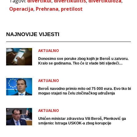
Tagovi:
divertikul
,
divertikulitis
,
divertikuloza
,
Operacija
,
Prehrana
,
pretilost
NAJNOVIJE VIJESTI
AKTUALNO
Donosimo sve poruke zbog kojih je Beroš u zatvoru.
Kralo se godinama. Tko će iz vlade biti sljedeći
uhićen?
AKTUALNO
Beroš navodno primio mito od 75 000 eura. Evo tko bi
mogao stajati na čelu zločinačkog udruženja
AKTUALNO
Uhićen ministar zdravstva Vili Beroš, Plenković ga
smijenio: Istraga USKOK-a zbog korupcije